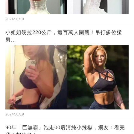
2024/01/19
小姐姐硬拉220公斤，遭百萬人圍觀！吊打多位猛
男…
2024/01/19
90年「巨無霸」泡走00后清純小辣椒，網友：看完