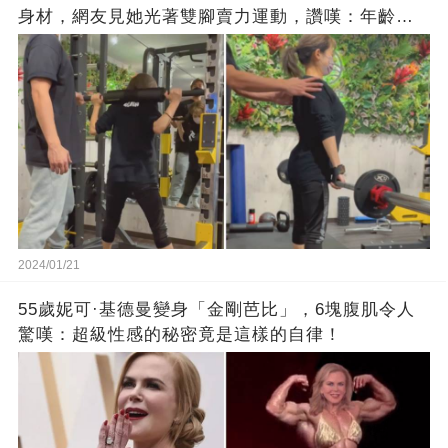
身材，網友見她光著雙腳賣力運動，讚嘆：年齡不
過是個數字！
2024/01/21
55歲妮可·基德曼變身「金剛芭比」，6塊腹肌令人
驚嘆：超級性感的秘密竟是這樣的自律！