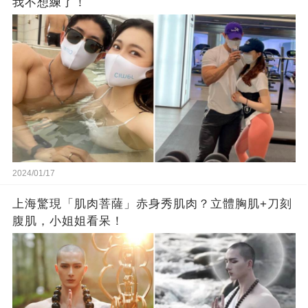
我不想練了！
2024/01/17
上海驚現「肌肉菩薩」赤身秀肌肉？立體胸肌+刀刻
腹肌，小姐姐看呆！