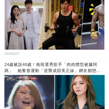
2024/02/27
24歲被說40歲！南韓選秀歌手「肉肉體型被嫌阿
媽」 她奮發運動「逆襲成甜美正妹」網友都戀愛
了❤