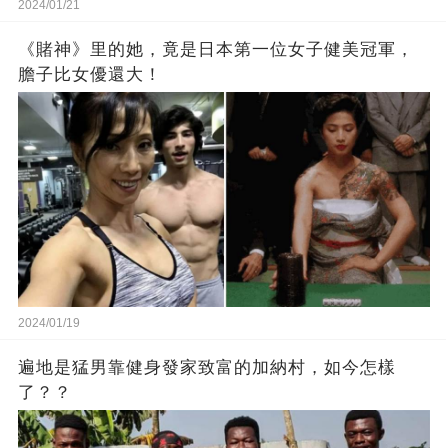
2024/01/21
《賭神》里的她，竟是日本第一位女子健美冠軍，
膽子比女優還大！
2024/01/19
遍地是猛男靠健身發家致富的加納村，如今怎樣
了？？