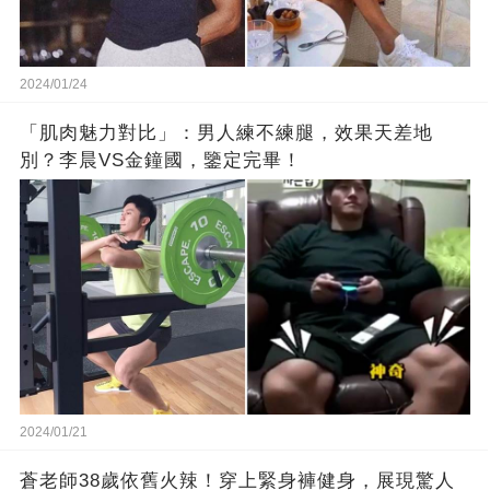
2024/01/24
「肌肉魅力對比」：男人練不練腿，效果天差地
別？李晨VS金鐘國，鑒定完畢！
2024/01/21
蒼老師38歲依舊火辣！穿上緊身褲健身，展現驚人