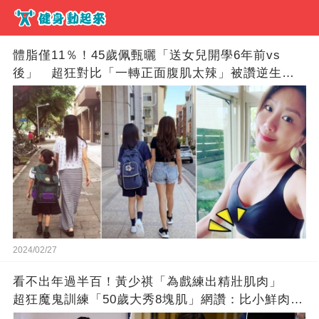
體脂僅11％！45歲佩甄曬「送女兒開學6年前vs
後」 超狂對比「一轉正面腹肌太辣」被讚逆生
長：媽媽變姊姊❤
2024/02/27
看不出年過半百！黃少祺「為戲練出精壯肌肉」
超狂魔鬼訓練「50歲大秀8塊肌」網讚：比小鮮肉猛
❤