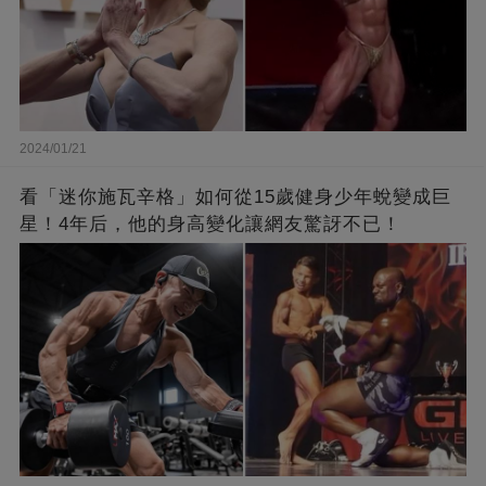
2024/01/21
看「迷你施瓦辛格」如何從15歲健身少年蛻變成巨
星！4年后，他的身高變化讓網友驚訝不已！