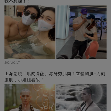
我不想練了！
2024/01/17
上海驚現「肌肉菩薩」赤身秀肌肉？立體胸肌+刀刻
腹肌，小姐姐看呆！