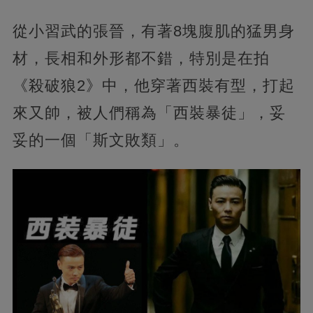
從小習武的張晉，有著8塊腹肌的猛男身
材，長相和外形都不錯，特別是在拍
《殺破狼2》中，他穿著西裝有型，打起
來又帥，被人們稱為「西裝暴徒」，妥
妥的一個「斯文敗類」。