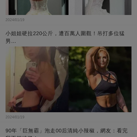
2024/01/19
小姐姐硬拉220公斤，遭百萬人圍觀！吊打多位猛
男…
2024/01/19
90年「巨無霸」泡走00后清純小辣椒，網友：看完