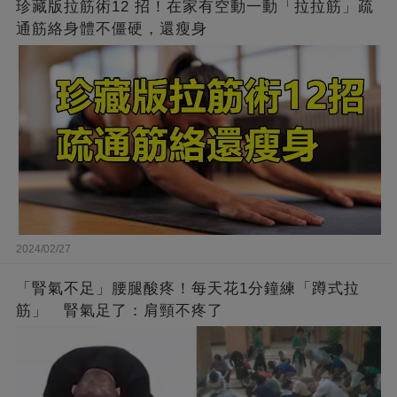
珍藏版拉筋術12 招！在家有空動一動「拉拉筋」疏
通筋絡身體不僵硬，還瘦身
2024/02/27
「腎氣不足」腰腿酸疼！每天花1分鐘練「蹲式拉
筋」 腎氣足了：肩頸不疼了