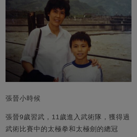
張晉小時候
張晉9歲習武，11歲進入武術隊，獲得過
武術比賽中的太極拳和太極劍的總冠