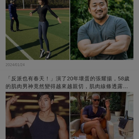
2024/01/24
「反派也有春天！」演了20年壞蛋的張耀揚，58歲
的肌肉男神竟然變得越來越親切，肌肉線條透露了
他的秘密！