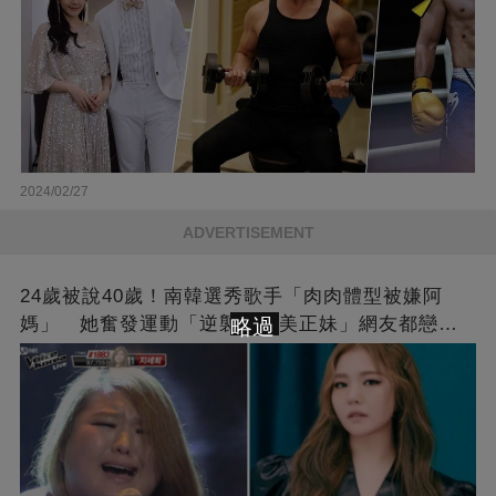
2024/02/27
ADVERTISEMENT
24歲被說40歲！南韓選秀歌手「肉肉體型被嫌阿
媽」 她奮發運動「逆襲成甜美正妹」網友都戀愛
略過
了❤