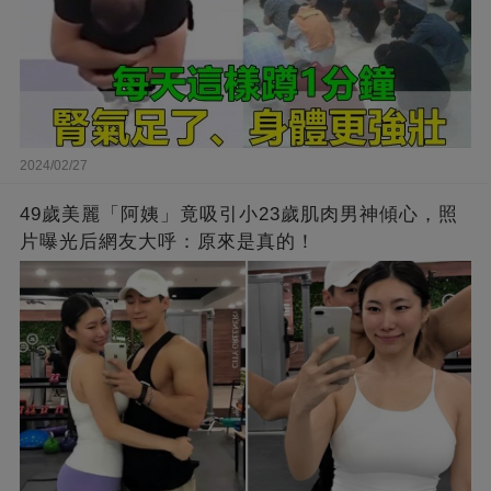
2024/02/27
49歲美麗「阿姨」竟吸引小23歲肌肉男神傾心，照
片曝光后網友大呼：原來是真的！