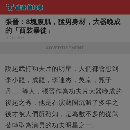
張晉：8塊腹肌，猛男身材，大器晚成
的「西裝暴徒」
2021/12/15
ADVERTISEMENT
說起武打功夫片的明星，人們都會想到
李小龍，成龍，李連杰，吳京，甄子
丹.....等人，張晉作為功夫片大器晚成的
後起之秀，他是在演藝圈沉澱了多年之
後才被人們所熟知，是為數不多的從武
替轉型為演員的功夫明星之一。