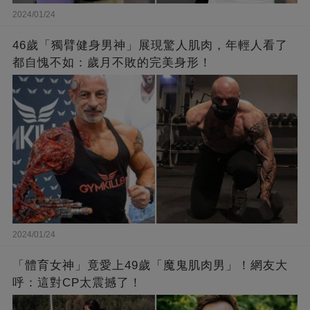
2024/01/24
46歲「獨臂健身男神」展現驚人肌肉，年輕人看了
都自愧不如：歲月不敗的完美身形！
2024/01/24
「體育女神」竟愛上49歲「魔鬼肌肉男」！網友大
呼：這對CP太震撼了！