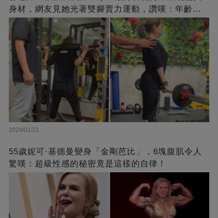
身材，網友見她光著雙腳賣力運動，讚嘆：年齡不
過是個數字！
2024/01/21
55歲妮可·基德曼變身「金剛芭比」，6塊腹肌令人
驚嘆：超級性感的秘密竟是這樣的自律！