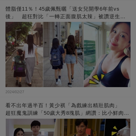
體脂僅11％！45歲佩甄曬「送女兒開學6年前vs
後」 超狂對比「一轉正面腹肌太辣」被讚逆生
長：媽媽變姊姊❤
2024/02/27
看不出年過半百！黃少祺「為戲練出精壯肌肉」
超狂魔鬼訓練「50歲大秀8塊肌」網讚：比小鮮肉猛
❤