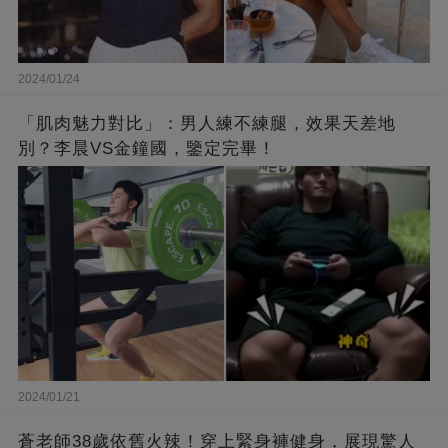
2024/01/24
「肌肉魅力對比」：男人練不練腿，效果天差地
別？李晨VS金鐘國，鑒定完畢！
2024/01/21
蒼老師38歲依舊火辣！穿上緊身褲健身，展現驚人