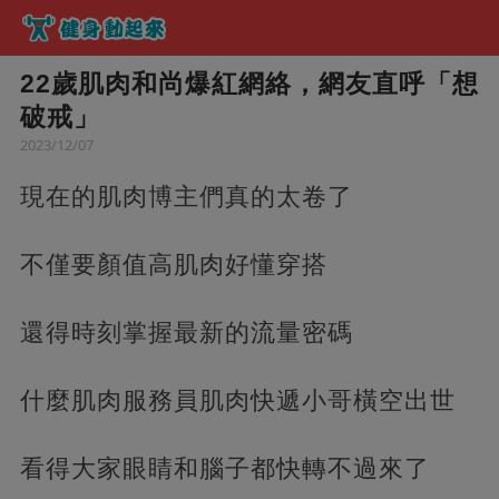
22歲肌肉和尚爆紅網絡，網友直呼「想
破戒」
2023/12/07
現在的肌肉博主們真的太卷了
不僅要顏值高肌肉好懂穿搭
還得時刻掌握最新的流量密碼
什麼肌肉服務員肌肉快遞小哥橫空出世
看得大家眼睛和腦子都快轉不過來了