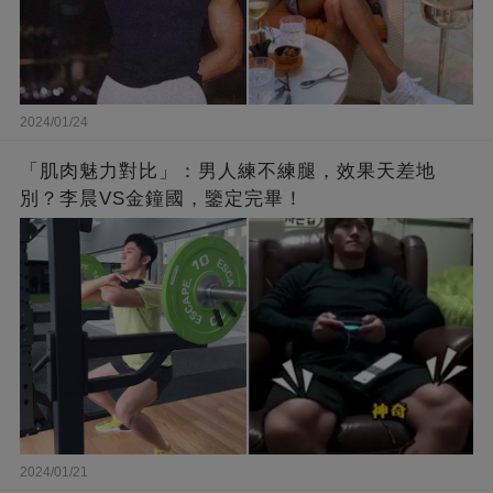
2024/01/24
「肌肉魅力對比」：男人練不練腿，效果天差地
別？李晨VS金鐘國，鑒定完畢！
2024/01/21