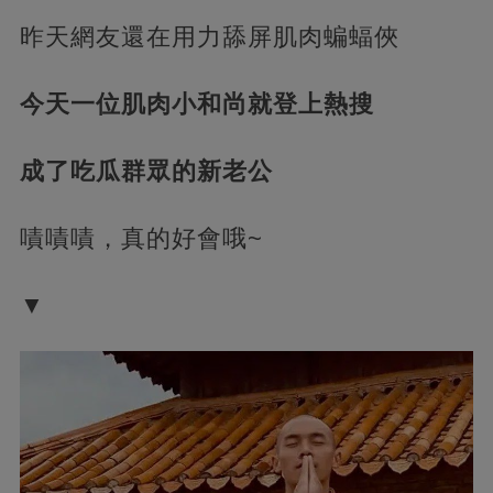
昨天網友還在用力舔屏肌肉蝙蝠俠
今天一位肌肉小和尚就登上熱搜
成了吃瓜群眾的新老公
嘖嘖嘖，真的好會哦~
▼