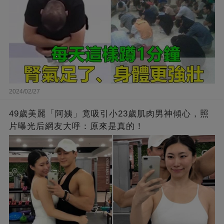
2024/02/27
49歲美麗「阿姨」竟吸引小23歲肌肉男神傾心，照
片曝光后網友大呼：原來是真的！