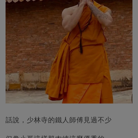
話說，少林寺的鐵人師傅見過不少