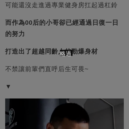
可能還沒走進過專業健身房扛起過杠鈴
而作為00后的小哥卻已經通過日復一日
的努力
打造出了超越同齡人的勁爆身材
略過
不禁讓前輩們直呼后生可畏~
▼