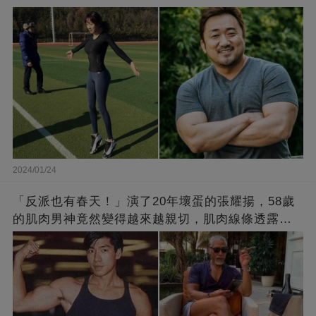
2024/01/24
「反派也有春天！」演了20年壞蛋的張耀揚，58歲
的肌肉男神竟然變得越來越親切，肌肉線條透露了
他的秘密！