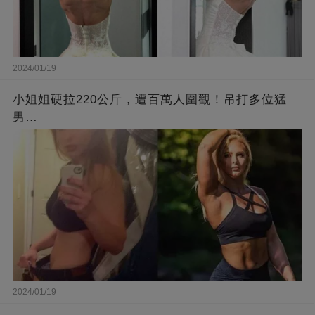
2024/01/19
小姐姐硬拉220公斤，遭百萬人圍觀！吊打多位猛
男…
2024/01/19