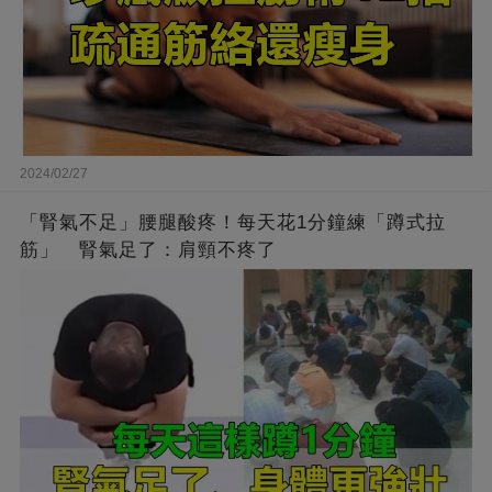
2024/02/27
「腎氣不足」腰腿酸疼！每天花1分鐘練「蹲式拉
筋」 腎氣足了：肩頸不疼了