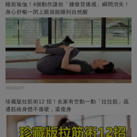
睡前瑜伽！4個動作讓你「腰痠背痛感」瞬間消失！
身心舒暢一閉上眼就能睡到自然醒
2024/02/27
珍藏版拉筋術12 招！在家有空動一動「拉拉筋」疏
通筋絡身體不僵硬，還瘦身