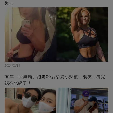
男…
2024/01/19
90年「巨無霸」泡走00后清純小辣椒，網友：看完
我不想練了！