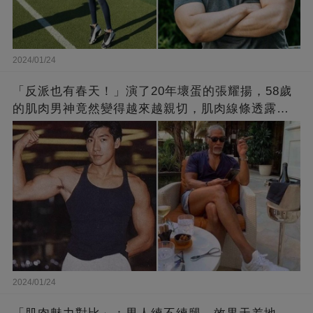
2024/01/24
「反派也有春天！」演了20年壞蛋的張耀揚，58歲
的肌肉男神竟然變得越來越親切，肌肉線條透露了
他的秘密！
2024/01/24