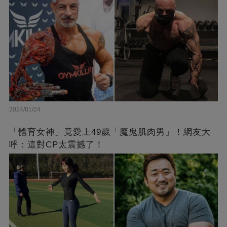
2024/01/24
「體育女神」竟愛上49歲「魔鬼肌肉男」！網友大
呼：這對CP太震撼了！