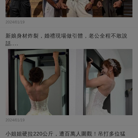
2024/01/19
新娘身材炸裂，婚禮現場做引體，老公全程不敢說
話....
2024/01/19
小姐姐硬拉220公斤，遭百萬人圍觀！吊打多位猛