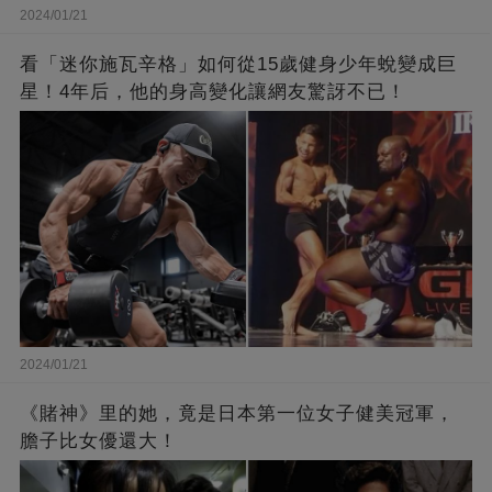
2024/01/21
看「迷你施瓦辛格」如何從15歲健身少年蛻變成巨
星！4年后，他的身高變化讓網友驚訝不已！
2024/01/21
《賭神》里的她，竟是日本第一位女子健美冠軍，
膽子比女優還大！