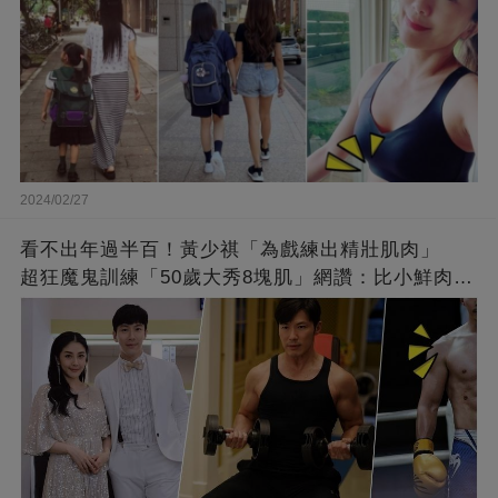
2024/02/27
看不出年過半百！黃少祺「為戲練出精壯肌肉」
超狂魔鬼訓練「50歲大秀8塊肌」網讚：比小鮮肉猛
❤