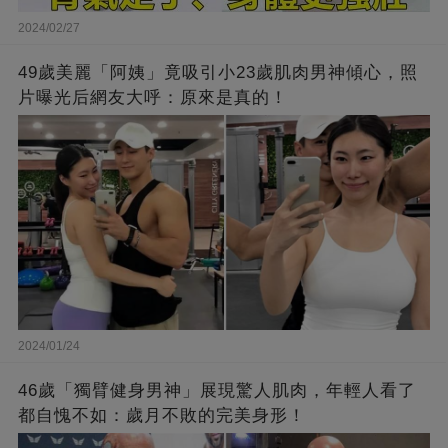
2024/02/27
49歲美麗「阿姨」竟吸引小23歲肌肉男神傾心，照
片曝光后網友大呼：原來是真的！
2024/01/24
46歲「獨臂健身男神」展現驚人肌肉，年輕人看了
都自愧不如：歲月不敗的完美身形！