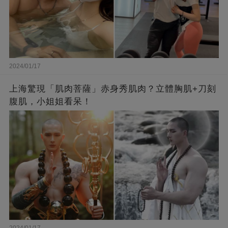
2024/01/17
上海驚現「肌肉菩薩」赤身秀肌肉？立體胸肌+刀刻
腹肌，小姐姐看呆！