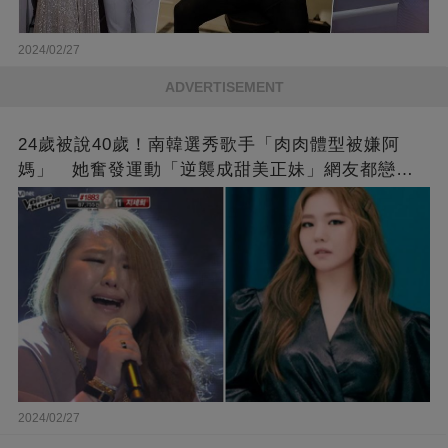
2024/02/27
ADVERTISEMENT
24歲被說40歲！南韓選秀歌手「肉肉體型被嫌阿
媽」 她奮發運動「逆襲成甜美正妹」網友都戀愛
了❤
2024/02/27