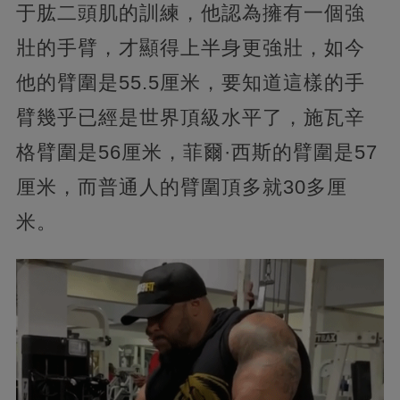
于肱二頭肌的訓練，他認為擁有一個強
壯的手臂，才顯得上半身更強壯，如今
他的臂圍是55.5厘米，要知道這樣的手
臂幾乎已經是世界頂級水平了，施瓦辛
格臂圍是56厘米，菲爾·西斯的臂圍是57
厘米，而普通人的臂圍頂多就30多厘
米。