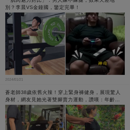
「肌肉魅力對比」：男人練不練腿，效果天差地
別？李晨VS金鐘國，鑒定完畢！
2024/01/21
蒼老師38歲依舊火辣！穿上緊身褲健身，展現驚人
身材，網友見她光著雙腳賣力運動，讚嘆：年齡不
過是個數字！