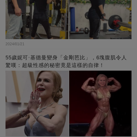
2024/01/21
55歲妮可·基德曼變身「金剛芭比」，6塊腹肌令人
驚嘆：超級性感的秘密竟是這樣的自律！