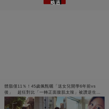
略過
體脂僅11％！45歲佩甄曬「送女兒開學6年前vs
後」 超狂對比「一轉正面腹肌太辣」被讚逆生
長：媽媽變姊姊❤