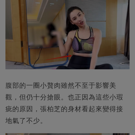
腹部的一圈小贅肉雖然不至于影響美
觀，但仍十分搶眼。也正因為這些小瑕
疵的原因，張柏芝的身材看起來變得接
地氣了不少。