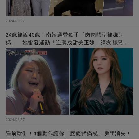
2024/02/27
24歲被說40歲！南韓選秀歌手「肉肉體型被嫌阿
媽」 她奮發運動「逆襲成甜美正妹」網友都戀愛
了❤
2024/02/27
睡前瑜伽！4個動作讓你「腰痠背痛感」瞬間消失！