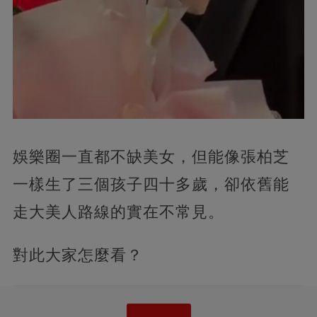
娛樂圈一直都不缺美女，但能像張柏芝
一樣生了三個孩子四十多歲，卻依舊能
走大美人路線的實在不常見。
對此大家怎麼看？