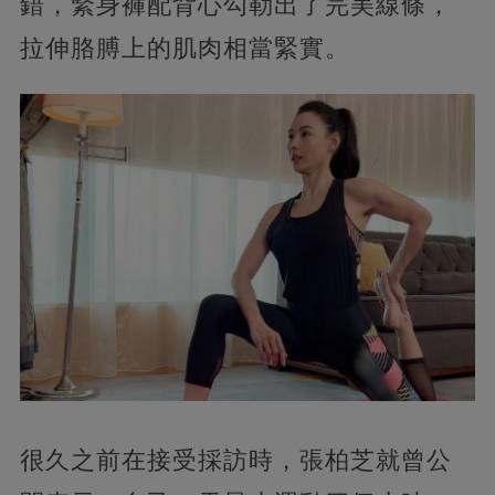
錯，緊身褲配背心勾勒出了完美線條，
拉伸胳膊上的肌肉相當緊實。
很久之前在接受採訪時，張柏芝就曾公