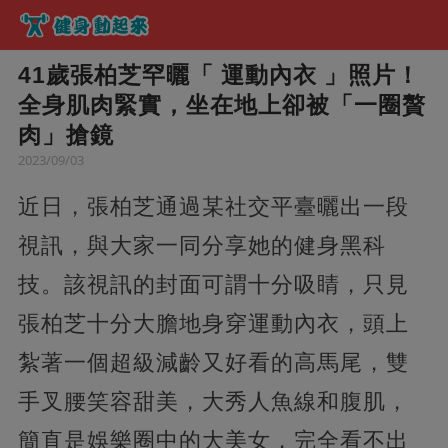
41歲張柏芝罕曬「 運動內衣 」照片！
全身肌肉緊實，坐在地上卻被「一圈贅
肉」搶鏡
2023/09/03
近日，張柏芝通過某社交平臺曬出一段
視訊，與大家一同分享她的健身黑科
技。該視訊的封面可謂十分吸睛，只見
張柏芝十分大膽地身穿運動內衣，頭上
紮著一個超級減齡又好看的高馬尾，雙
手叉腰笑容甜美，大秀人魚線和腹肌，
簡直是娛樂圈中的大美女，完全看不出