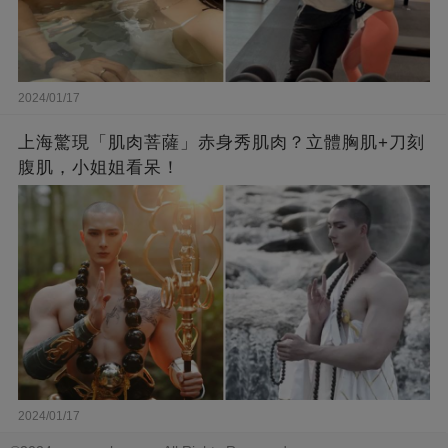
2024/01/17
上海驚現「肌肉菩薩」赤身秀肌肉？立體胸肌+刀刻
腹肌，小姐姐看呆！
2024/01/17