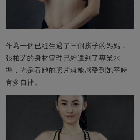
作為一個已經生過了三個孩子的媽媽，
張柏芝的身材管理已經達到了專業水
準，光是看她的照片就能感受到她平時
有多自律。