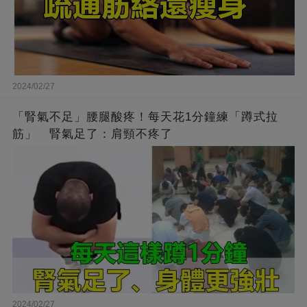
2024/02/27
「腎氣不足」腰腿酸疼！每天花1分鐘練「蹲式拉
筋」 腎氣足了：肩頸不疼了
2024/02/27