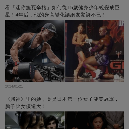
看「迷你施瓦辛格」如何從15歲健身少年蛻變成巨
星！4年后，他的身高變化讓網友驚訝不已！
2024/01/21
《賭神》里的她，竟是日本第一位女子健美冠軍，
膽子比女優還大！