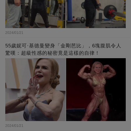
2024/01/21
55歲妮可·基德曼變身「金剛芭比」，6塊腹肌令人
驚嘆：超級性感的秘密竟是這樣的自律！
2024/01/21