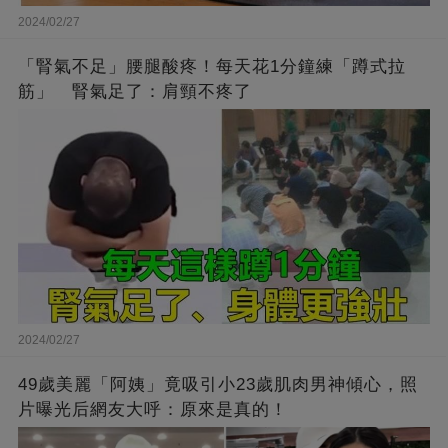
2024/02/27
「腎氣不足」腰腿酸疼！每天花1分鐘練「蹲式拉
筋」 腎氣足了：肩頸不疼了
2024/02/27
49歲美麗「阿姨」竟吸引小23歲肌肉男神傾心，照
片曝光后網友大呼：原來是真的！