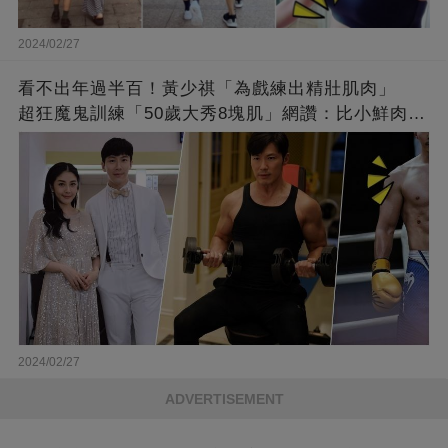
2024/02/27
看不出年過半百！黃少祺「為戲練出精壯肌肉」
超狂魔鬼訓練「50歲大秀8塊肌」網讚：比小鮮肉猛
❤
2024/02/27
ADVERTISEMENT