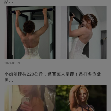
話....
2024/01/19
小姐姐硬拉220公斤，遭百萬人圍觀！吊打多位猛
男…