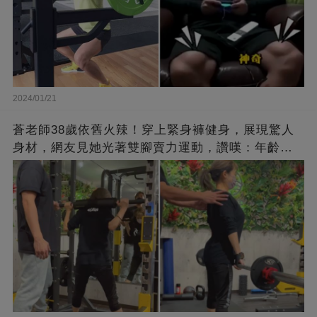
2024/01/21
蒼老師38歲依舊火辣！穿上緊身褲健身，展現驚人
身材，網友見她光著雙腳賣力運動，讚嘆：年齡不
過是個數字！