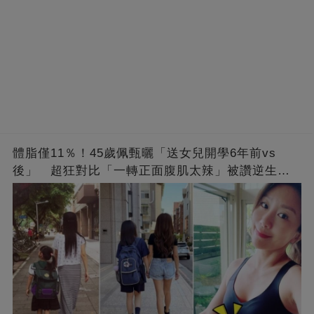
體脂僅11％！45歲佩甄曬「送女兒開學6年前vs
後」 超狂對比「一轉正面腹肌太辣」被讚逆生
長：媽媽變姊姊❤