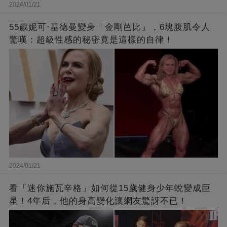
2024/01/21
55歲妮可·基德曼變身「金剛芭比」，6塊腹肌令人
驚嘆：超級性感的秘密竟是這樣的自律！
2024/01/21
看「迷你施瓦辛格」如何從15歲健身少年蛻變成巨
星！4年后，他的身高變化讓網友驚訝不已！