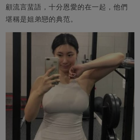
顧流言蜚語，十分恩愛的在一起，他們
堪稱是姐弟戀的典范。