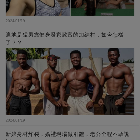
2024/01/19
遍地是猛男靠健身發家致富的加納村，如今怎樣
了？？
2024/01/19
新娘身材炸裂，婚禮現場做引體，老公全程不敢說