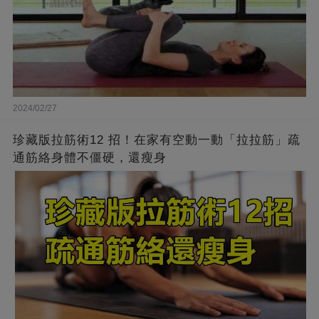
2024/02/27
珍藏版拉筋術12 招！在家有空動一動「拉拉筋」疏
通筋絡身體不僵硬，還瘦身