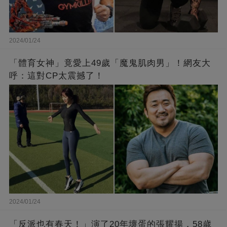
2024/01/24
「體育女神」竟愛上49歲「魔鬼肌肉男」！網友大
呼：這對CP太震撼了！
2024/01/24
「反派也有春天！」演了20年壞蛋的張耀揚，58歲