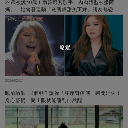
24歲被說40歲！南韓選秀歌手「肉肉體型被嫌阿
媽」 她奮發運動「逆襲成甜美正妹」網友都戀愛
了❤
略過
2024/02/27
睡前瑜伽！4個動作讓你「腰痠背痛感」瞬間消失！
身心舒暢一閉上眼就能睡到自然醒