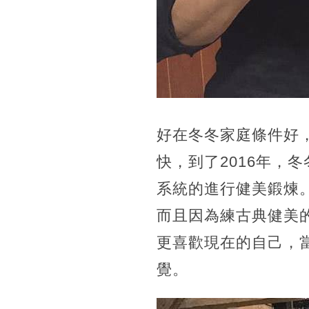
好在冬冬家庭條件好
快，到了2016年，
系統的進行健美鍛煉。
而且因為練古典健美
更喜歡現在的自己，
覺。