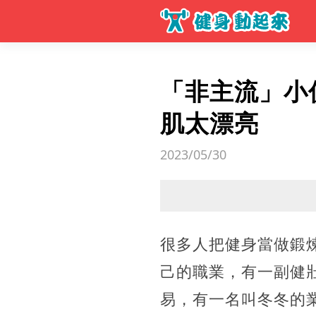
「非主流」小伙
肌太漂亮
2023/05/30
很多人把健身當做鍛
己的職業，有一副健
易，有一名叫冬冬的