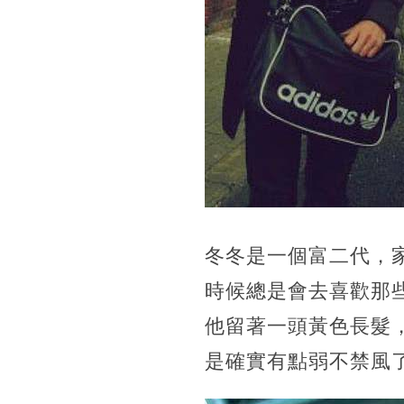
冬冬是一個富二代，
時候總是會去喜歡那
他留著一頭黃色長髮，
是確實有點弱不禁風