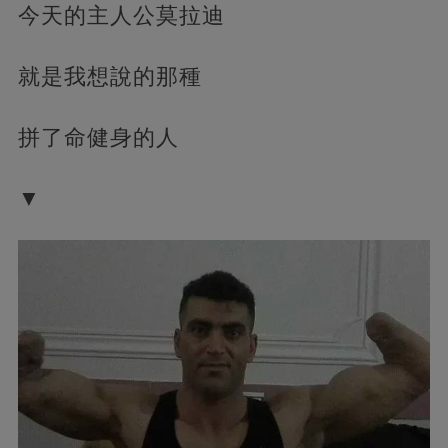
今天的主人公莫拉迪
就是我想說的那種
拼了命健身的人
▼