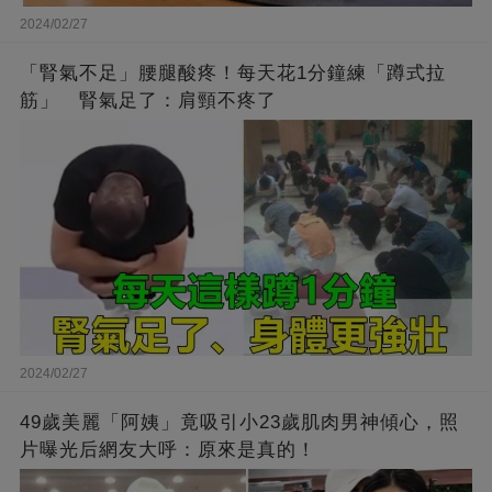
2024/02/27
「腎氣不足」腰腿酸疼！每天花1分鐘練「蹲式拉
筋」 腎氣足了：肩頸不疼了
2024/02/27
49歲美麗「阿姨」竟吸引小23歲肌肉男神傾心，照
片曝光后網友大呼：原來是真的！