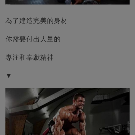
為了建造完美的身材
你需要付出大量的
專注和奉獻精神
▼