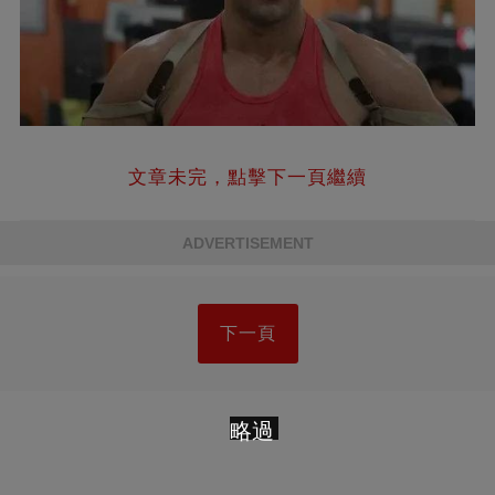
文章未完，點擊下一頁繼續
ADVERTISEMENT
下一頁
略過