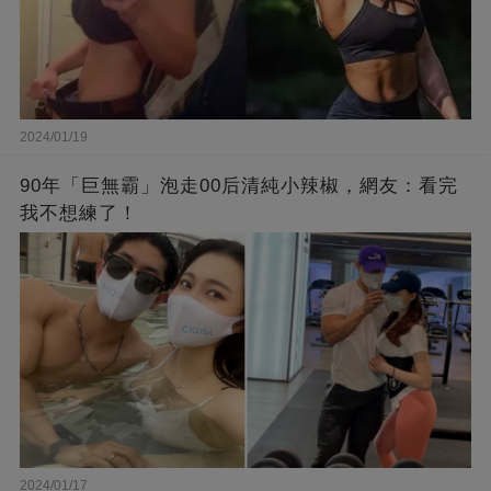
2024/01/19
90年「巨無霸」泡走00后清純小辣椒，網友：看完
我不想練了！
2024/01/17