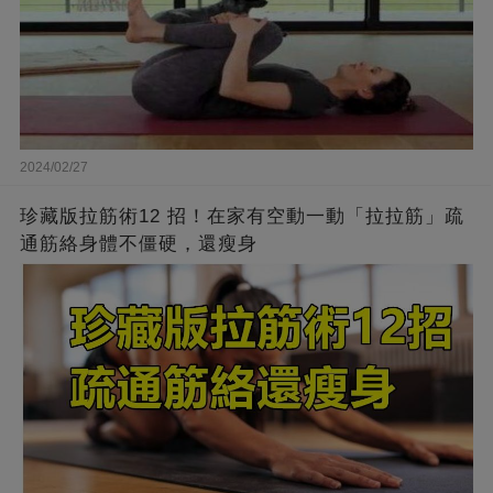
2024/02/27
珍藏版拉筋術12 招！在家有空動一動「拉拉筋」疏
通筋絡身體不僵硬，還瘦身