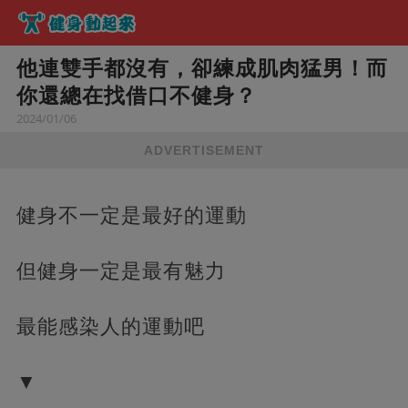
他連雙手都沒有，卻練成肌肉猛男！而
你還總在找借口不健身？
2024/01/06
ADVERTISEMENT
健身不一定是最好的運動
但健身一定是最有魅力
最能感染人的運動吧
▼