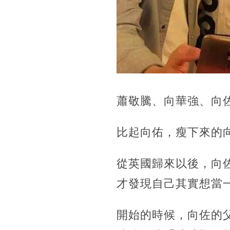
蕭敬騰、向華強、向
比起向佑，瘦下來的
從英國歸來以後，向
才發現自己其實想當
開始的時候，向佐的