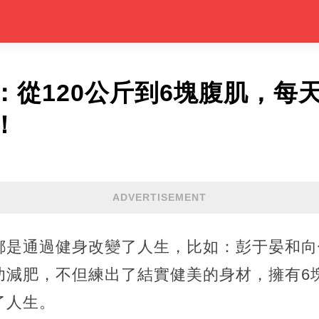
：從120公斤到6塊腹肌，每
！
ADVERTISEMENT
都是通過健身改變了人生，比如：彭于晏和向
功減肥，不但練出了結實健美的身材，擁有6
了人生。