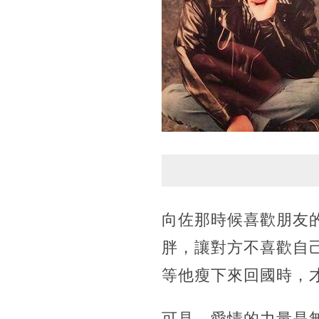
向佐那時候喜歡朋友
胖，讓對方不喜歡自
等他瘦下來回國時，
可見，愛情的力量是