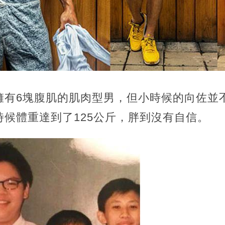
擁有6塊腹肌的肌肉型男，但小時候的向佐並
候體重達到了125公斤，胖到沒有自信。