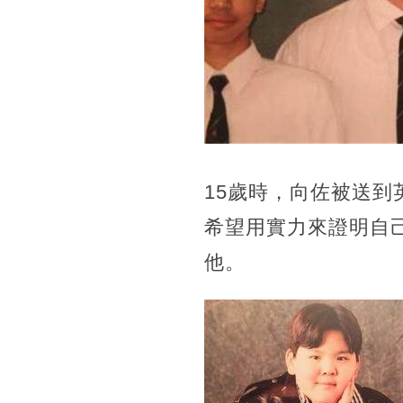
15歲時，向佐被送
希望用實力來證明自
他。