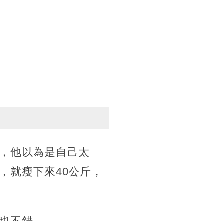
，他以為是自己太
，就瘦下來40公斤，
也不錯。