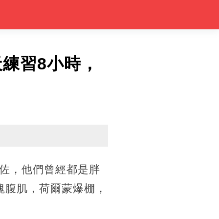
天練習8小時，
佐，他們曾經都是胖
塊腹肌，荷爾蒙爆棚，