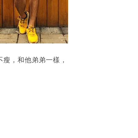
不瘦，和他弟弟一樣，