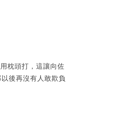
學用枕頭打，這讓向佐
那以後再沒有人敢欺負