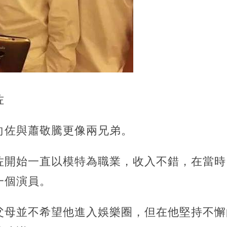
佐
向佐與蕭敬騰更像兩兄弟。
佐開始一直以模特為職業，收入不錯，在當時
一個演員。
父母並不希望他進入娛樂圈，但在他堅持不懈