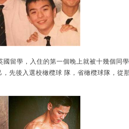
到英國留學，入住的第一個晚上就被十幾個同
己，先後入選校橄欖球 隊，省橄欖球隊，從