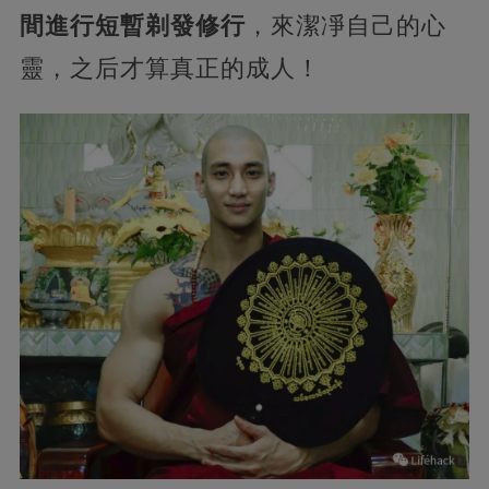
間進行短暫剃發修行
，來潔凈自己的心
靈，之后才算真正的成人！