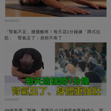
2024/02/27
「腎氣不足」腰腿酸疼！每天花1分鐘練「蹲式拉
筋」 腎氣足了：肩頸不疼了
2024/02/27
49歲美麗「阿姨」竟吸引小23歲肌肉男神傾心，照