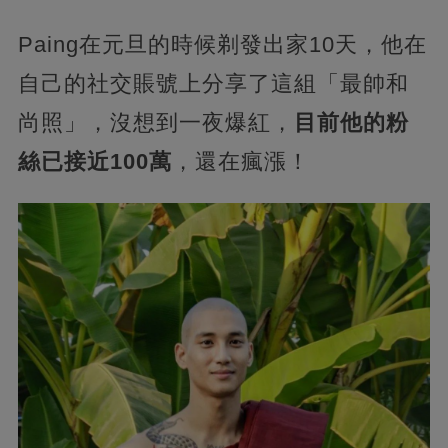
Paing在元旦的時候剃發出家10天，他在
自己的社交賬號上分享了這組「最帥和
尚照」，沒想到一夜爆紅，
目前他的粉
絲已接近100萬
，還在瘋漲！