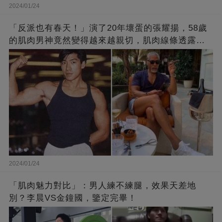
2024/01/24
「反派也有春天！」演了20年壞蛋的張耀揚，58歲
的肌肉男神竟然變得越來越親切，肌肉線條透露了
他的秘密！
2024/01/24
「肌肉魅力對比」：男人練不練腿，效果天差地
別？李晨VS金鐘國，鑒定完畢！