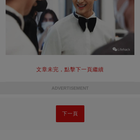
文章未完，點擊下一頁繼續
ADVERTISEMENT
下一頁