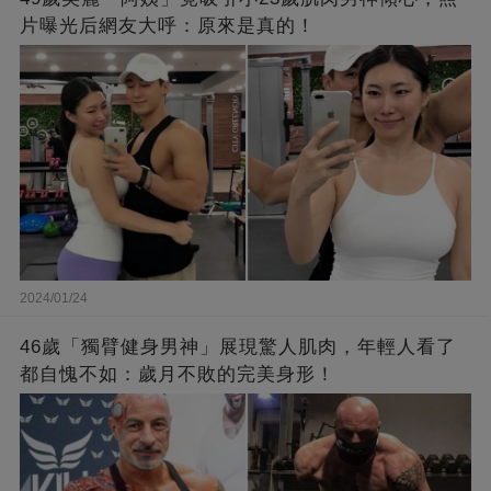
片曝光后網友大呼：原來是真的！
2024/01/24
46歲「獨臂健身男神」展現驚人肌肉，年輕人看了
都自愧不如：歲月不敗的完美身形！