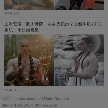
2024/01/17
上海驚現「肌肉菩薩」赤身秀肌肉？立體胸肌+刀刻
腹肌，小姐姐看呆！
2024/01/17
©2024 mmuscular.com. All Rights Reserved.
關於我們
政策與安全
條款
隱私
版權