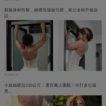
新娘身材炸裂，婚禮現場做引體，老公全程不敢說
話....
2024/01/19
小姐姐硬拉220公斤，遭百萬人圍觀！吊打多位猛
男…