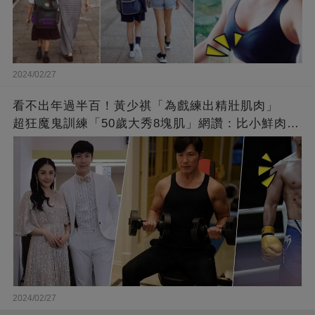
2024/02/27
看不出年過半百！黃少祺「為戲練出精壯肌肉」
超狂魔鬼訓練「50歲大秀8塊肌」網讚：比小鮮肉猛
❤
2024/02/27