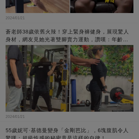
2024/01/21
蒼老師38歲依舊火辣！穿上緊身褲健身，展現驚人
身材，網友見她光著雙腳賣力運動，讚嘆：年齡不
過是個數字！
2024/01/21
55歲妮可·基德曼變身「金剛芭比」，6塊腹肌令人
驚嘆：超級性感的秘密竟是這樣的自律！