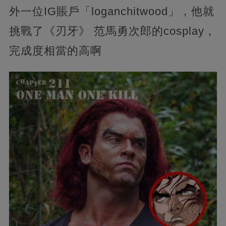
外一位IG賬戶「loganchitwood」，他就
挑戰了《刃牙》 范馬勇次郎的cosplay，
完成度相當的高啊