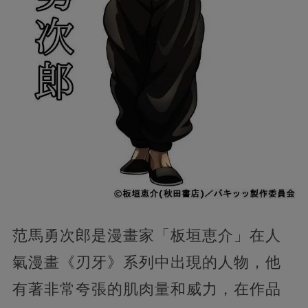
范馬勇次郎是漫畫家「板垣恵介」在人
氣漫畫《刃牙》系列中出現的人物，他
有著非常夸張的肌肉量和威力，在作品