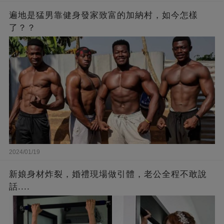
遍地是猛男靠健身發家致富的加納村，如今怎樣
了？？
2024/01/19
新娘身材炸裂，婚禮現場做引體，老公全程不敢說
話....