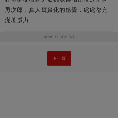
勇次郎，真人寫實化的感覺，處處都充
滿著威力
ADVERTISEMENT
下一頁