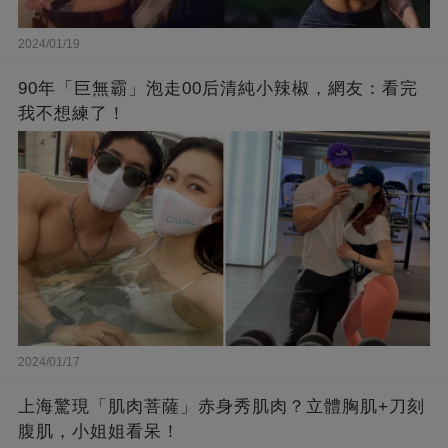
2024/01/19
90年「巨無霸」泡走00后清純小辣椒，網友：看完
我不想練了！
2024/01/17
上海驚現「肌肉菩薩」赤身秀肌肉？立體胸肌+刀刻
腹肌，小姐姐看呆！