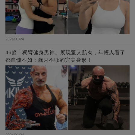
2024/01/24
46歲「獨臂健身男神」展現驚人肌肉，年輕人看了
都自愧不如：歲月不敗的完美身形！
2024/01/24