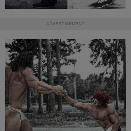
ADVERTISEMENT