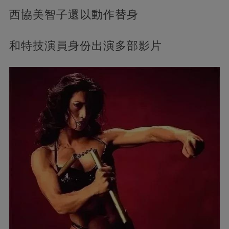
西協美智子還以動作替身
和特技演員身份出演多部影片