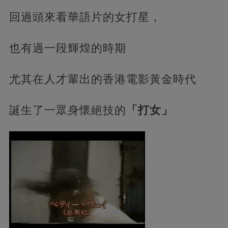
回過頭來看華語片的女打星，
也有過一段輝煌的時期
尤其在人才輩出的香港電影黃金時代
誕生了一眾身懷絕技的
「打女」