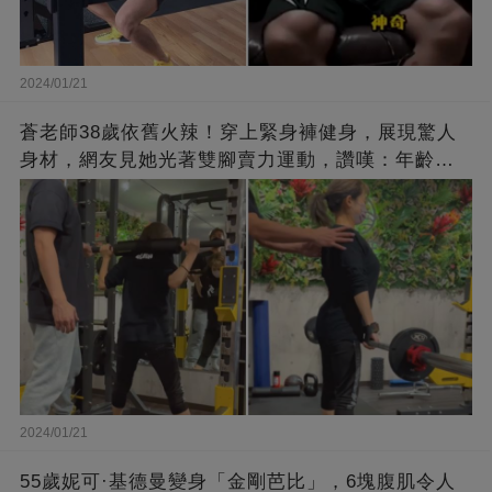
2024/01/21
蒼老師38歲依舊火辣！穿上緊身褲健身，展現驚人
身材，網友見她光著雙腳賣力運動，讚嘆：年齡不
過是個數字！
2024/01/21
55歲妮可·基德曼變身「金剛芭比」，6塊腹肌令人