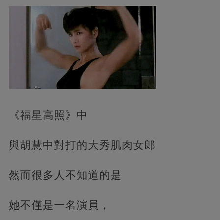
《福星高照》中
與胡慧中對打的大秀肌肉女郎
然而很多人不知道的是
她不僅是一名演員，