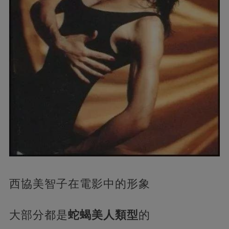
西協美智子在電影中的形象
大部分都是
蛇蝎美人類型
的