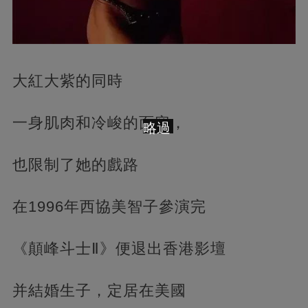
大紅大紫的同時
一身肌肉和冷峻的面容，
略過
也限制了她的戲路
在1996年西協美智子參演完
《顛峰斗士Ⅱ》便退出香港影壇
并結婚生子，定居在美國