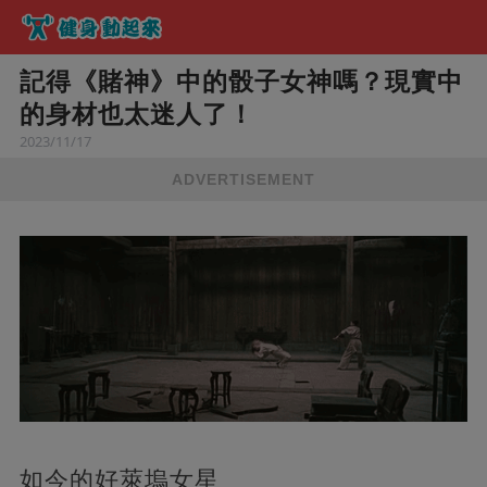
記得《賭神》中的骰子女神嗎？現實中
的身材也太迷人了！
2023/11/17
ADVERTISEMENT
如今的好萊塢女星