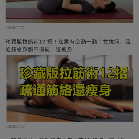
2024/02/27
珍藏版拉筋術12 招！在家有空動一動「拉拉筋」疏
通筋絡身體不僵硬，還瘦身
2024/02/27