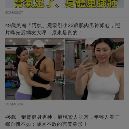
2024/02/27
49歲美麗「阿姨」竟吸引小23歲肌肉男神傾心，照
片曝光后網友大呼：原來是真的！
2024/01/24
46歲「獨臂健身男神」展現驚人肌肉，年輕人看了
都自愧不如：歲月不敗的完美身形！