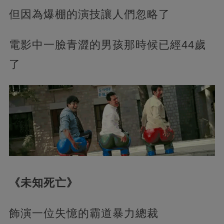
但因為爆棚的演技讓人們忽略了
電影中一臉青澀的男孩那時候已經44歲
了
《未知死亡》
飾演一位失憶的霸道暴力總裁