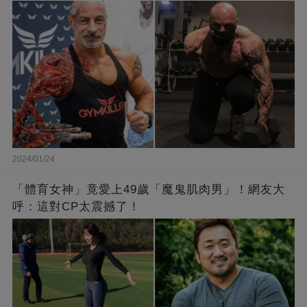
2024/01/24
「體育女神」竟愛上49歲「魔鬼肌肉男」！網友大
呼：這對CP太震撼了！