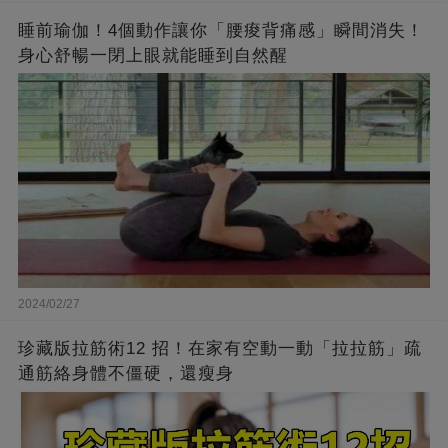
睡前瑜伽！4個動作讓你「腰痠背痛感」瞬間消失！
身心舒暢一閉上眼就能睡到自然醒
2024/02/27
珍藏版拉筋術12 招！在家有空動一動「拉拉筋」疏
通筋絡身體不僵硬，還瘦身