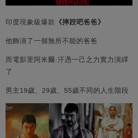
印度現象級爆款
《摔跤吧爸爸》
他飾演了一個無所不能的爸爸
而電影里阿米爾·汗憑一己之力實力演繹
了
男主19歲、29歲、55歲不同的人生階段