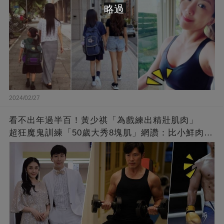
略過
2024/02/27
看不出年過半百！黃少祺「為戲練出精壯肌肉」
超狂魔鬼訓練「50歲大秀8塊肌」網讚：比小鮮肉猛
❤