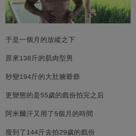
于是一個月的放縱之下
原來138斤的肌肉型男
秒變194斤的大肚腩爺爺
更變態的是55歲的戲份拍完之后
阿米爾汗又用了5個月的時間
瘦到了144斤去拍29歲的戲份