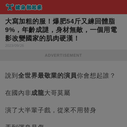
大寫加粗的服！爆肥54斤又練回體脂
9%，年齡成謎，身材無敵，一個用電
影改變國家的肌肉硬漢！
2023/09/26
ADVERTISEMENT
說到
全世界最敬業的演員
你會想起誰？
在國內非
成龍
大哥莫屬
演了大半輩子戲，從來不用替身