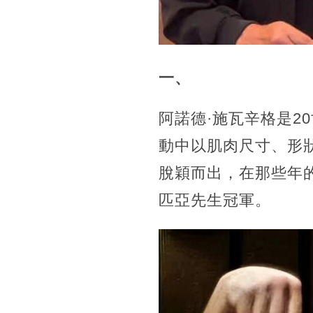
一、
阿諾德·施瓦辛格是2
動中以肌肉尺寸、形狀
脫穎而出，在那些年
匹亞先生冠軍。