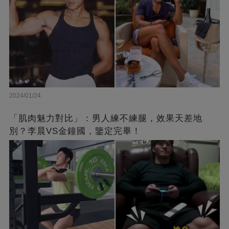
2024/01/24
「肌肉魅力對比」：男人練不練腿，效果天差地
別？李晨VS金鐘國，鑒定完畢！