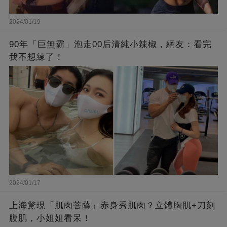
2024/01/19
90年「巨無霸」泡走00后清純小辣椒，網友：看完
我不想練了！
2024/01/17
上海驚現「肌肉菩薩」赤身秀肌肉？立體胸肌+刀刻
腹肌，小姐姐看呆！