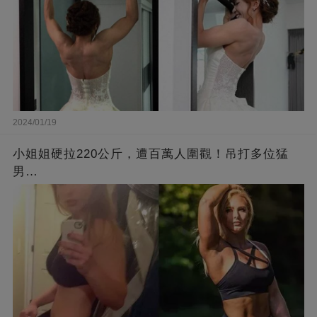
2024/01/19
小姐姐硬拉220公斤，遭百萬人圍觀！吊打多位猛
男…