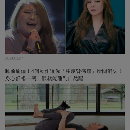
2024/02/27
睡前瑜伽！4個動作讓你「腰痠背痛感」瞬間消失！
身心舒暢一閉上眼就能睡到自然醒