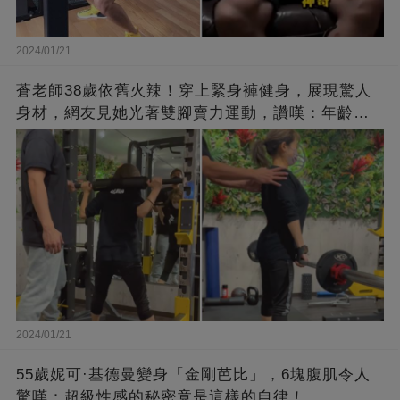
2024/01/21
蒼老師38歲依舊火辣！穿上緊身褲健身，展現驚人
身材，網友見她光著雙腳賣力運動，讚嘆：年齡不
過是個數字！
2024/01/21
55歲妮可·基德曼變身「金剛芭比」，6塊腹肌令人
驚嘆：超級性感的秘密竟是這樣的自律！