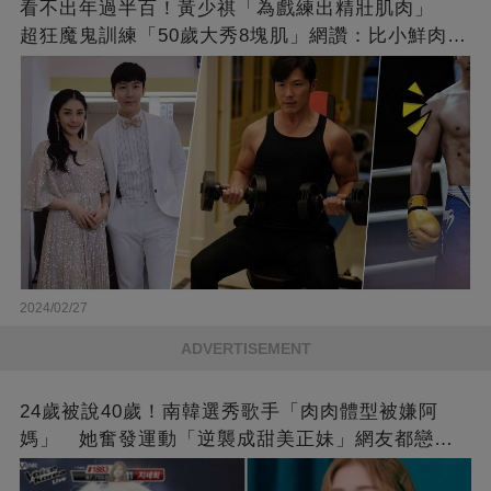
看不出年過半百！黃少祺「為戲練出精壯肌肉」
超狂魔鬼訓練「50歲大秀8塊肌」網讚：比小鮮肉猛
❤
2024/02/27
ADVERTISEMENT
24歲被說40歲！南韓選秀歌手「肉肉體型被嫌阿
媽」 她奮發運動「逆襲成甜美正妹」網友都戀愛
了❤