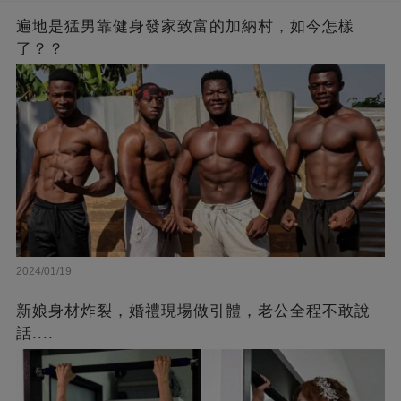
遍地是猛男靠健身發家致富的加納村，如今怎樣
了？？
2024/01/19
新娘身材炸裂，婚禮現場做引體，老公全程不敢說
話....