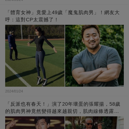
「體育女神」竟愛上49歲「魔鬼肌肉男」！網友大
呼：這對CP太震撼了！
2024/01/24
「反派也有春天！」演了20年壞蛋的張耀揚，58歲
的肌肉男神竟然變得越來越親切，肌肉線條透露了
他的秘密！