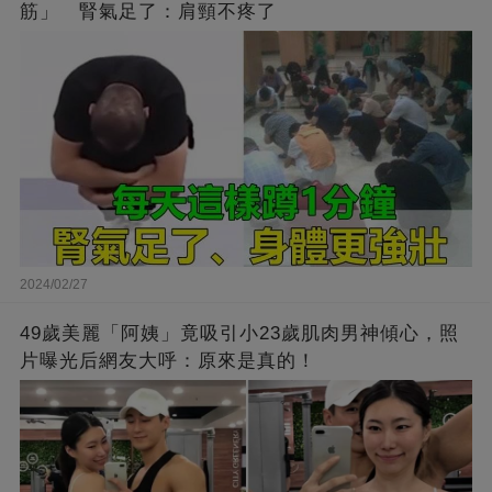
筋」 腎氣足了：肩頸不疼了
2024/02/27
49歲美麗「阿姨」竟吸引小23歲肌肉男神傾心，照
片曝光后網友大呼：原來是真的！