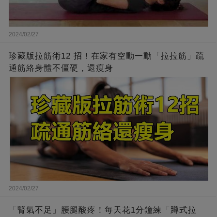
2024/02/27
珍藏版拉筋術12 招！在家有空動一動「拉拉筋」疏
通筋絡身體不僵硬，還瘦身
2024/02/27
「腎氣不足」腰腿酸疼！每天花1分鐘練「蹲式拉