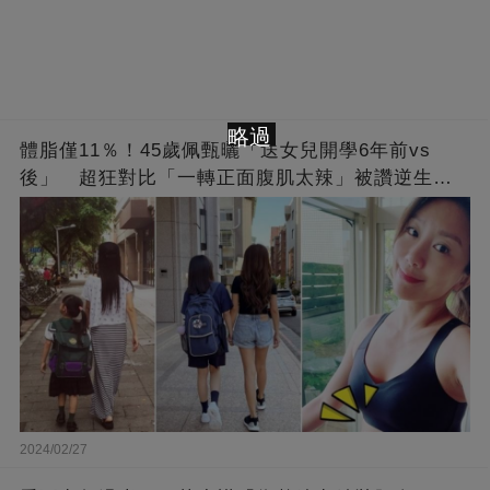
略過
體脂僅11％！45歲佩甄曬「送女兒開學6年前vs
後」 超狂對比「一轉正面腹肌太辣」被讚逆生
長：媽媽變姊姊❤
2024/02/27