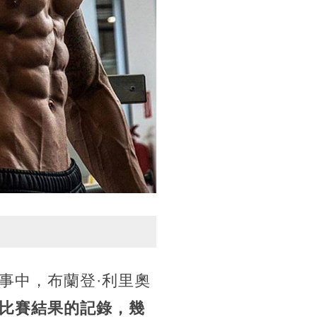
事中，布蘭登·利里奧
比賽結果的記錄，幾