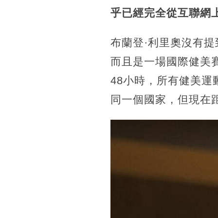
乎已經完全從互聯網
布蘭登·利里奧沒有
而且是一場國際健美
48小時，所有健美
同一個國家，但現在