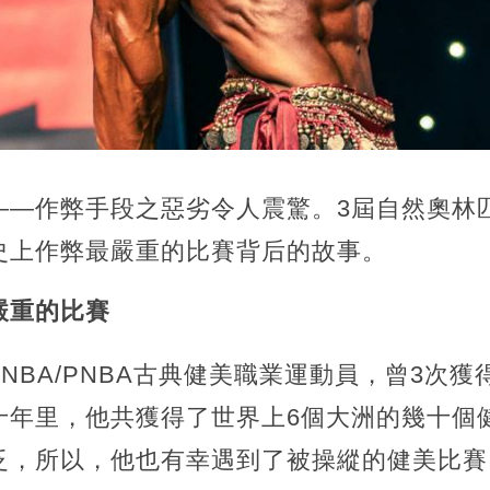
——作弊手段之惡劣令人震驚。3屆自然奧林
史上作弊最嚴重的比賽背后的故事。
嚴重的比賽
INBA/PNBA古典健美職業運動員，曾3次
十年里，他共獲得了世界上6個大洲的幾十個
泛，所以，他也有幸遇到了被操縱的健美比賽