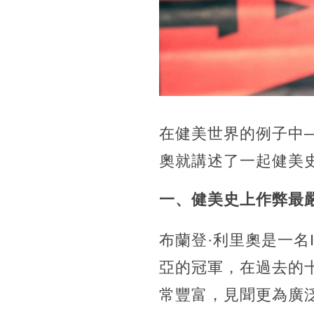
在健美世界的例子中
奧就講述了一起健美
一、健美史上作弊最
布蘭登·利里奧是一名
亞的冠軍，在過去的
常豐富，見聞更為廣