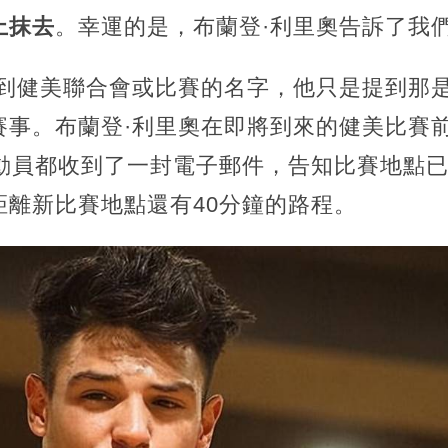
上抹去
。幸運的是，布蘭登·利里奧告訴了我
提到健美聯合會或比賽的名字，他只是提到那
賽事。布蘭登·利里奧在即將到來的健美比賽
運動員都收到了一封電子郵件，告知比賽地點
距離新比賽地點還有40分鐘的路程。