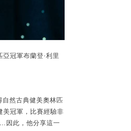
匹亞冠軍布蘭登·利里
獲得自然古典健美奧林匹
健美冠軍，比賽經驗非
…因此，他分享這一