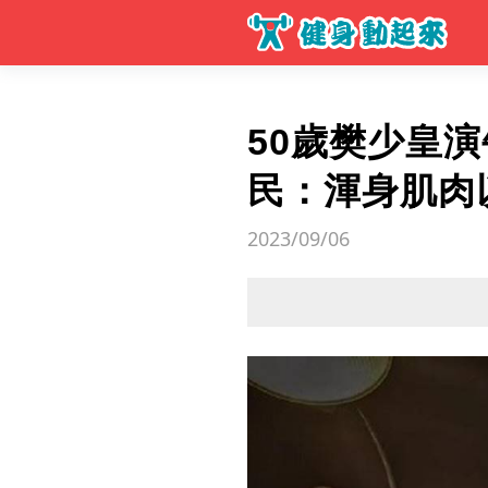
50歲樊少皇
民：渾身肌肉
2023/09/06