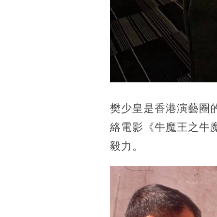
樊少皇是香港演藝圈
絡電影《牛魔王之牛
毅力。