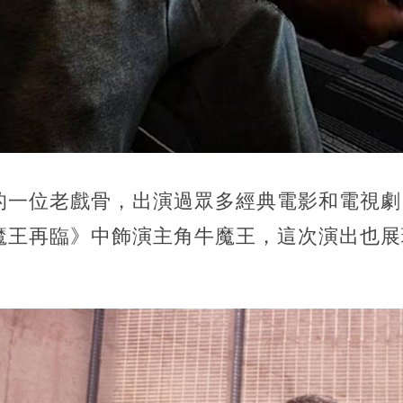
的一位老戲骨，出演過眾多經典電影和電視劇
魔王再臨》中飾演主角牛魔王，這次演出也展