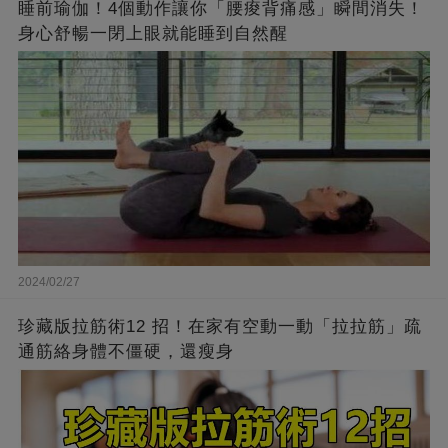
睡前瑜伽！4個動作讓你「腰痠背痛感」瞬間消失！
身心舒暢一閉上眼就能睡到自然醒
2024/02/27
珍藏版拉筋術12 招！在家有空動一動「拉拉筋」疏
通筋絡身體不僵硬，還瘦身