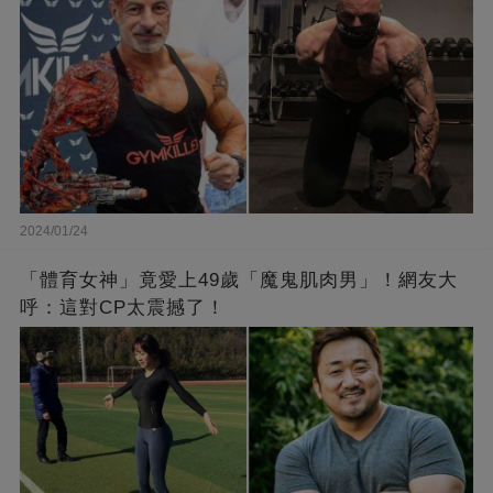
2024/01/24
「體育女神」竟愛上49歲「魔鬼肌肉男」！網友大
呼：這對CP太震撼了！