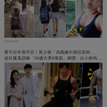
2024/02/27
看不出年過半百！黃少祺「為戲練出精壯肌肉」
超狂魔鬼訓練「50歲大秀8塊肌」網讚：比小鮮肉猛
❤