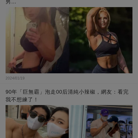
男…
2024/01/19
90年「巨無霸」泡走00后清純小辣椒，網友：看完
我不想練了！