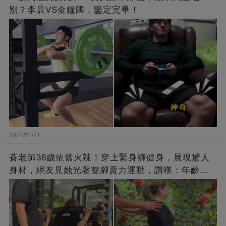
別？李晨VS金鐘國，鑒定完畢！
2024/01/21
蒼老師38歲依舊火辣！穿上緊身褲健身，展現驚人
身材，網友見她光著雙腳賣力運動，讚嘆：年齡不
過是個數字！