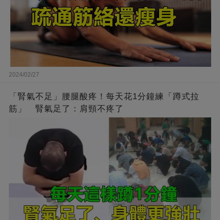
2024/02/27
「腎氣不足」腰腿酸疼！每天花1分鐘練「蹲式拉
筋」 腎氣足了：肩頸不疼了