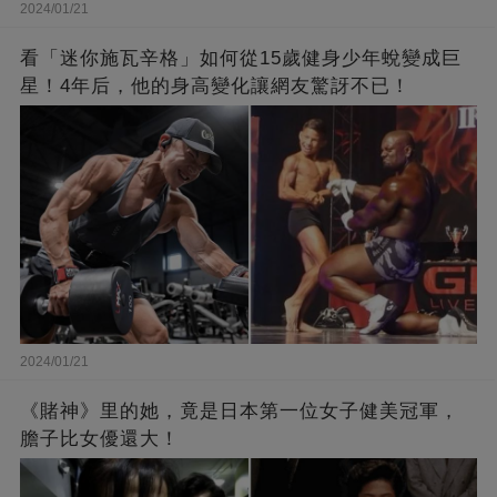
2024/01/21
看「迷你施瓦辛格」如何從15歲健身少年蛻變成巨
星！4年后，他的身高變化讓網友驚訝不已！
2024/01/21
《賭神》里的她，竟是日本第一位女子健美冠軍，
膽子比女優還大！