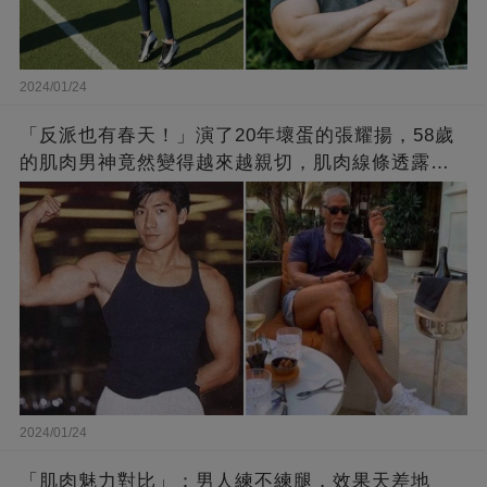
2024/01/24
「反派也有春天！」演了20年壞蛋的張耀揚，58歲
的肌肉男神竟然變得越來越親切，肌肉線條透露了
他的秘密！
2024/01/24
「肌肉魅力對比」：男人練不練腿，效果天差地