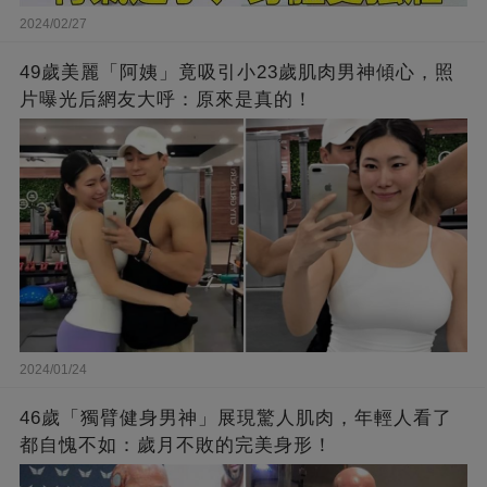
2024/02/27
49歲美麗「阿姨」竟吸引小23歲肌肉男神傾心，照
片曝光后網友大呼：原來是真的！
2024/01/24
46歲「獨臂健身男神」展現驚人肌肉，年輕人看了
都自愧不如：歲月不敗的完美身形！