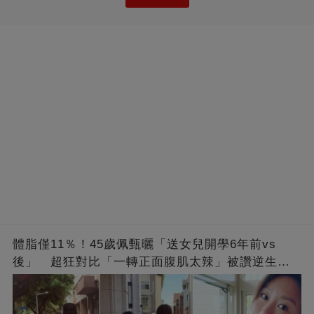
體脂僅11％！45歲佩甄曬「送女兒開學6年前vs
後」 超狂對比「一轉正面腹肌太辣」被讚逆生
長：媽媽變姊姊❤