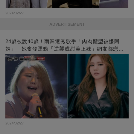
2024/02/27
ADVERTISEMENT
24歲被說40歲！南韓選秀歌手「肉肉體型被嫌阿
媽」 她奮發運動「逆襲成甜美正妹」網友都戀愛
了❤
2024/02/27