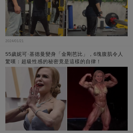
2024/01/21
55歲妮可·基德曼變身「金剛芭比」，6塊腹肌令人
驚嘆：超級性感的秘密竟是這樣的自律！