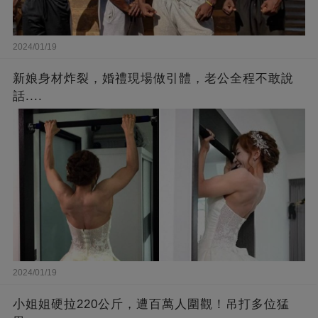
2024/01/19
新娘身材炸裂，婚禮現場做引體，老公全程不敢說
話....
2024/01/19
小姐姐硬拉220公斤，遭百萬人圍觀！吊打多位猛