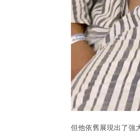
但他依舊展現出了強大