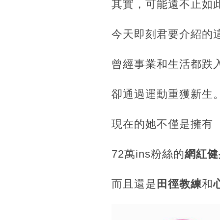
其實，可能遠不止如
今天即刻君要介紹的
曾經事業和生活都跌
卻通過運動重獲新生
現在的她不僅是擁有
72萬ins粉絲的
網紅健
而且還是
田徑教練
和