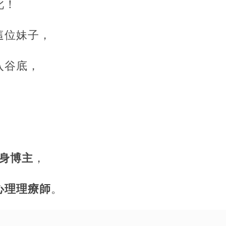
此！
這位妹子，
入谷底，
。
身博主
，
心理理療師
。