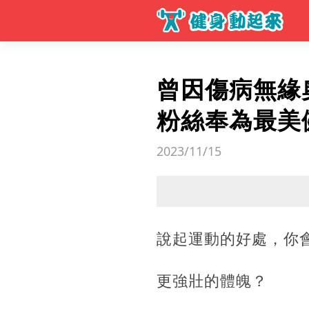
曾因傷病無緣
粉絲奉為最美
2023/11/15
說起運動的好處，你
更強壯的體魄？