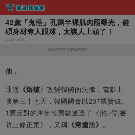
42歲「鬼怪」孔劉半裸肌肉照曝光，健
碩身材奪人眼球，太讓人上頭了！
2023/09/26
ADVERTISEMENT
他，
通過
《熔爐
》改變韓國的法律，電影上
映第三十七天，韓國國會以207票贊成、
1票反對的壓倒性票數通過了《[性·侵]害
防止修正案》，又稱
《熔爐法》
。