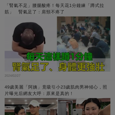
「腎氣不足」腰腿酸疼！每天花1分鐘練「蹲式拉
筋」 腎氣足了：肩頸不疼了
2024/02/27
49歲美麗「阿姨」竟吸引小23歲肌肉男神傾心，照
片曝光后網友大呼：原來是真的！