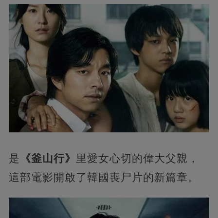
是
《釜山行》
里愛女心切的偉大父親，
這部電影開啟了韓國喪尸片的新篇章。