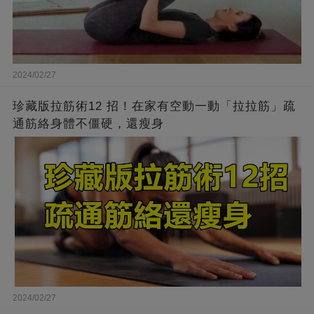
2024/02/27
珍藏版拉筋術12 招！在家有空動一動「拉拉筋」疏
通筋絡身體不僵硬，還瘦身
2024/02/27