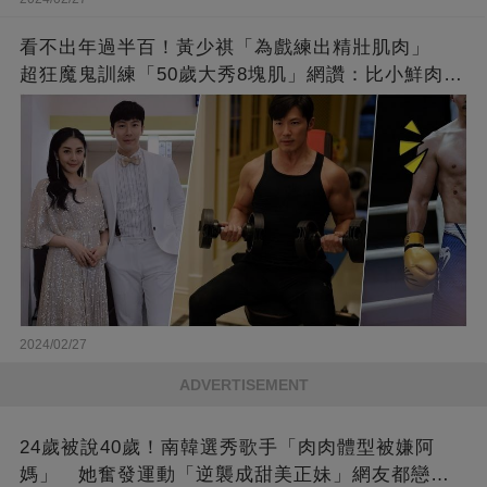
看不出年過半百！黃少祺「為戲練出精壯肌肉」
超狂魔鬼訓練「50歲大秀8塊肌」網讚：比小鮮肉猛
❤
2024/02/27
ADVERTISEMENT
24歲被說40歲！南韓選秀歌手「肉肉體型被嫌阿
媽」 她奮發運動「逆襲成甜美正妹」網友都戀愛