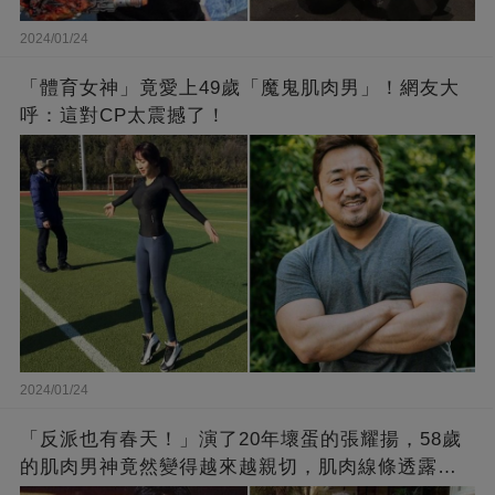
2024/01/24
「體育女神」竟愛上49歲「魔鬼肌肉男」！網友大
呼：這對CP太震撼了！
2024/01/24
「反派也有春天！」演了20年壞蛋的張耀揚，58歲
的肌肉男神竟然變得越來越親切，肌肉線條透露了
他的秘密！