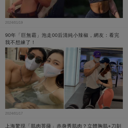
2024/01/19
90年「巨無霸」泡走00后清純小辣椒，網友：看完
我不想練了！
2024/01/17
上海驚現「肌肉菩薩」赤身秀肌肉？立體胸肌+刀刻