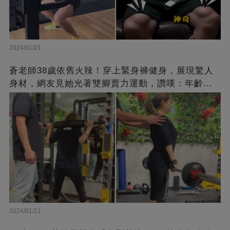
2024/01/21
蒼老師38歲依舊火辣！穿上緊身褲健身，展現驚人
身材，網友見她光著雙腳賣力運動，讚嘆：年齡不
過是個數字！
2024/01/21