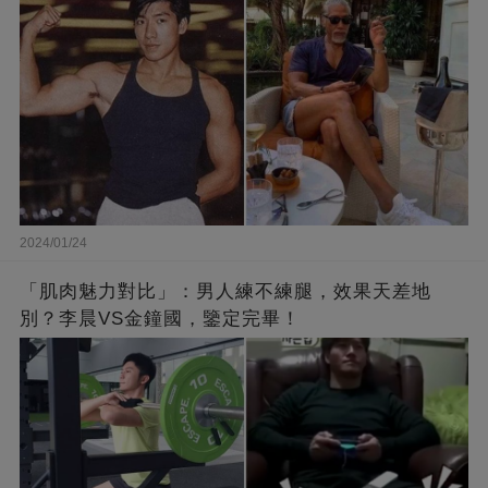
2024/01/24
「肌肉魅力對比」：男人練不練腿，效果天差地
別？李晨VS金鐘國，鑒定完畢！