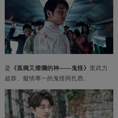
是
《孤獨又燦爛的神——鬼怪》
里武力
超群、癡情專一的鬼怪阿扎西。