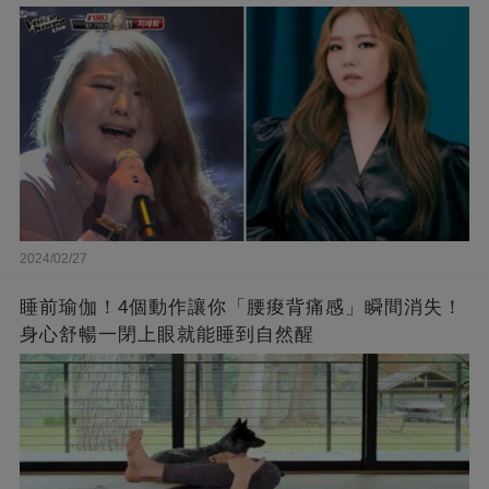
了❤
2024/02/27
睡前瑜伽！4個動作讓你「腰痠背痛感」瞬間消失！
身心舒暢一閉上眼就能睡到自然醒