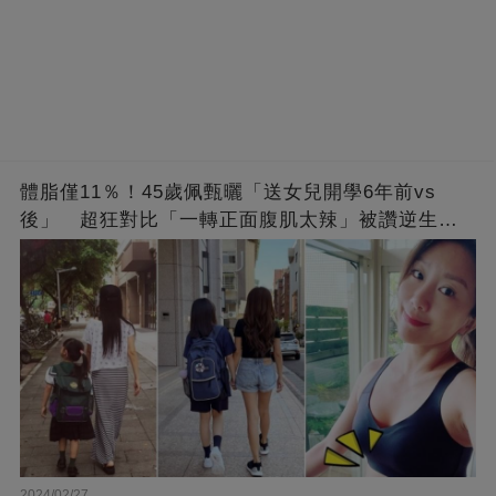
體脂僅11％！45歲佩甄曬「送女兒開學6年前vs
後」 超狂對比「一轉正面腹肌太辣」被讚逆生
長：媽媽變姊姊❤
2024/02/27