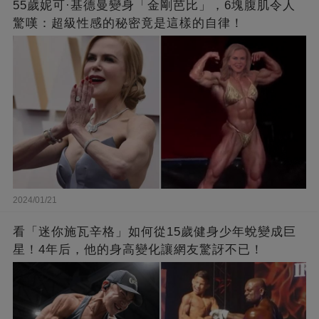
55歲妮可·基德曼變身「金剛芭比」，6塊腹肌令人
驚嘆：超級性感的秘密竟是這樣的自律！
2024/01/21
看「迷你施瓦辛格」如何從15歲健身少年蛻變成巨
星！4年后，他的身高變化讓網友驚訝不已！