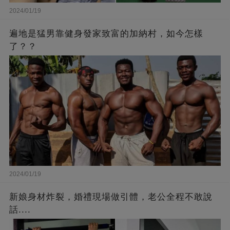
2024/01/19
遍地是猛男靠健身發家致富的加納村，如今怎樣
了？？
2024/01/19
新娘身材炸裂，婚禮現場做引體，老公全程不敢說
話....