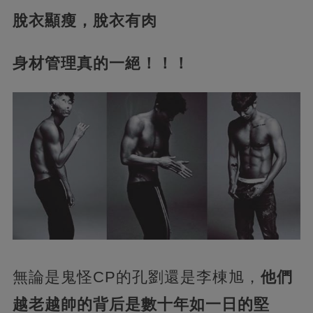
脫衣顯瘦，脫衣有肉
身材管理真的一絕！！！
無論是鬼怪CP的孔劉還是李棟旭，
他們
越老越帥的背后是數十年如一日的堅