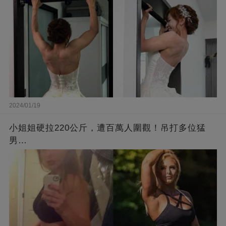
2024/01/19
小姐姐硬拉220公斤，遭百萬人圍觀！吊打多位猛
男…