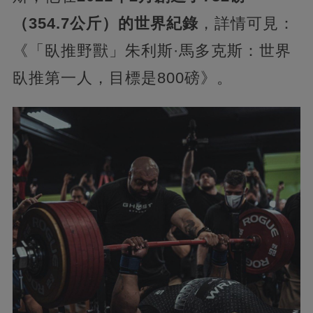
（354.7公斤）的世界紀錄
，詳情可見：
《「臥推野獸」朱利斯·馬多克斯：世界
臥推第一人，目標是800磅》。