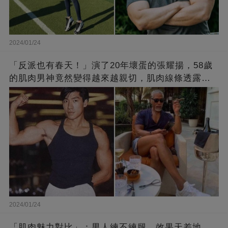
2024/01/24
「反派也有春天！」演了20年壞蛋的張耀揚，58歲
的肌肉男神竟然變得越來越親切，肌肉線條透露了
他的秘密！
2024/01/24
「肌肉魅力對比」：男人練不練腿，效果天差地