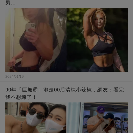
男…
2024/01/19
90年「巨無霸」泡走00后清純小辣椒，網友：看完
我不想練了！