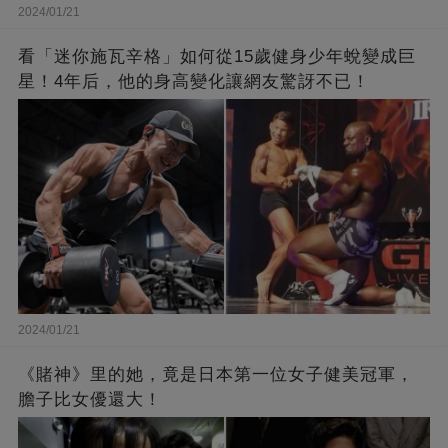
2024/01/21
看「迷你施瓦辛格」如何從15歲健身少年蛻變成巨
星！4年后，他的身高變化讓網友驚訝不已！
2024/01/21
《賭神》里的她，竟是日本第一位女子健美冠軍，
膽子比女優還大！