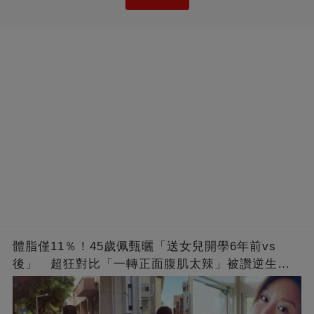
體脂僅11％！45歲佩甄曬「送女兒開學6年前vs
後」 超狂對比「一轉正面腹肌太辣」被讚逆生
長：媽媽變姊姊❤