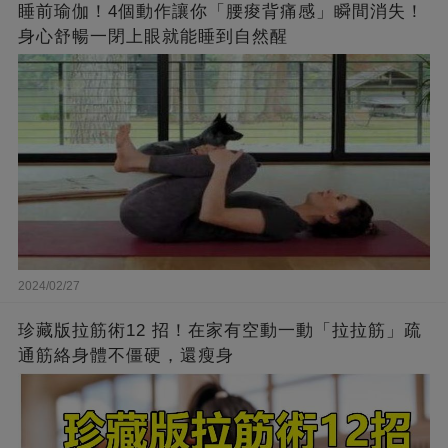
睡前瑜伽！4個動作讓你「腰痠背痛感」瞬間消失！
身心舒暢一閉上眼就能睡到自然醒
2024/02/27
珍藏版拉筋術12 招！在家有空動一動「拉拉筋」疏
通筋絡身體不僵硬，還瘦身