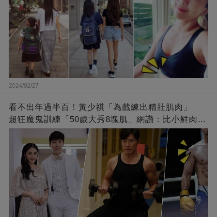
2024/02/27
看不出年過半百！黃少祺「為戲練出精壯肌肉」
超狂魔鬼訓練「50歲大秀8塊肌」網讚：比小鮮肉猛
❤