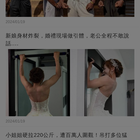
2024/01/19
新娘身材炸裂，婚禮現場做引體，老公全程不敢說
話....
2024/01/19
小姐姐硬拉220公斤，遭百萬人圍觀！吊打多位猛