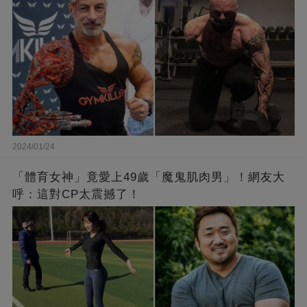
2024/01/24
「體育女神」竟愛上49歲「魔鬼肌肉男」！網友大
呼：這對CP太震撼了！