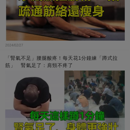
2024/02/27
「腎氣不足」腰腿酸疼！每天花1分鐘練「蹲式拉
筋」 腎氣足了：肩頸不疼了