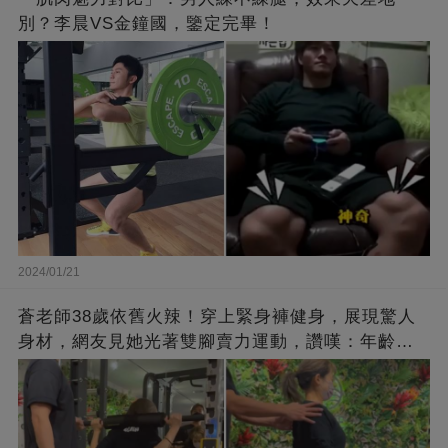
別？李晨VS金鐘國，鑒定完畢！
2024/01/21
蒼老師38歲依舊火辣！穿上緊身褲健身，展現驚人
身材，網友見她光著雙腳賣力運動，讚嘆：年齡不
過是個數字！