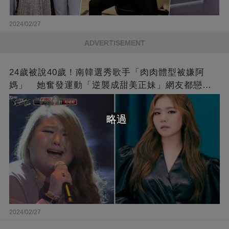
2024/02/27
ADVERTISEMENT
24歲被說40歲！南韓選秀歌手「肉肉體型被嫌阿
媽」 她奮發運動「逆襲成甜美正妹」網友都戀愛
了❤
略過
2024/02/27