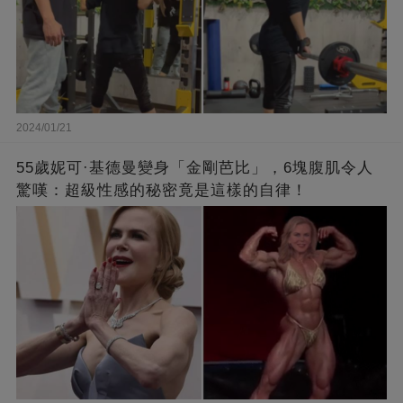
2024/01/21
55歲妮可·基德曼變身「金剛芭比」，6塊腹肌令人
驚嘆：超級性感的秘密竟是這樣的自律！