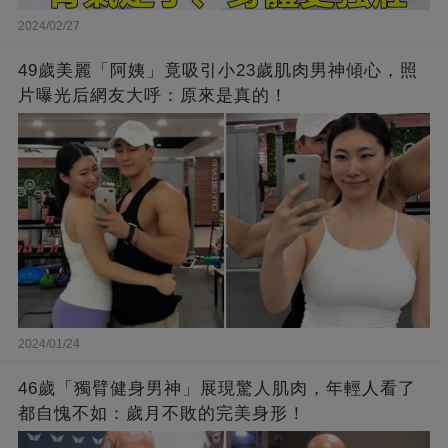
2024/02/27
49歲美麗「阿姨」竟吸引小23歲肌肉男神傾心，照
片曝光后網友大呼：原來是真的！
2024/01/24
46歲「獨臂健身男神」展現驚人肌肉，年輕人看了
都自愧不如：歲月不敗的完美身形！