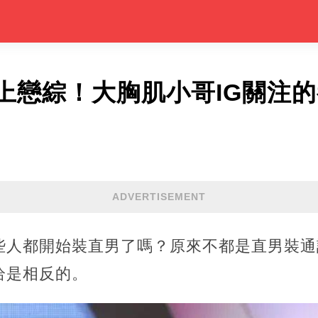
上戀綜！大胸肌小哥IG關注
ADVERTISEMENT
些人都開始裝直男了嗎？原來不都是直男裝通
恰是相反的。