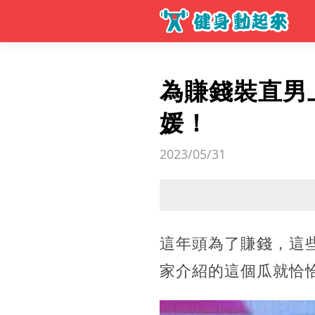
為賺錢裝直男
媛！
2023/05/31
這年頭為了賺錢，這
家介紹的這個瓜就恰