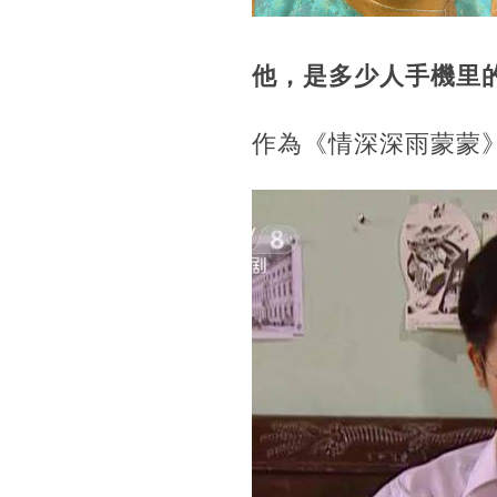
他，是多少人手機里
作為《情深深雨蒙蒙