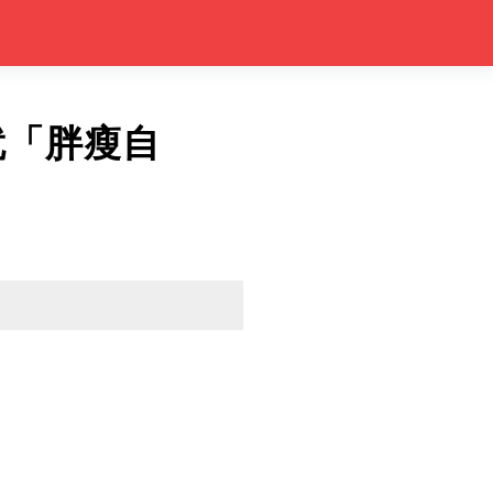
就「胖瘦自