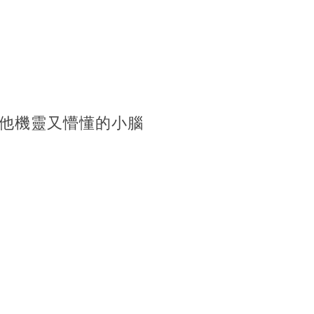
他機靈又懵懂的小腦