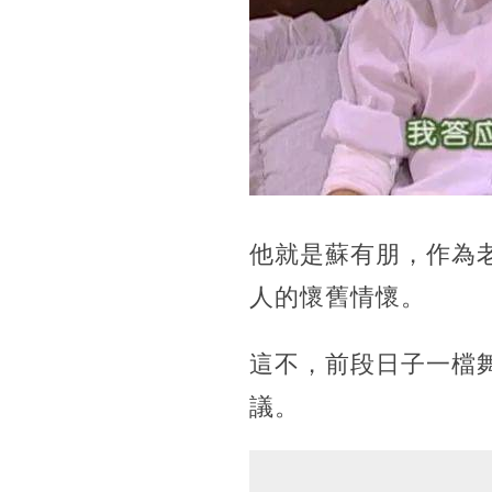
他就是蘇有朋，作為
人的懷舊情懷。
這不，前段日子一檔
議。