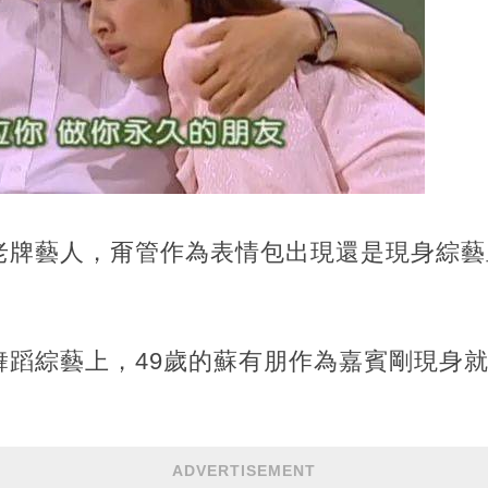
老牌藝人，甭管作為表情包出現還是現身綜藝
舞蹈綜藝上，49歲的蘇有朋作為嘉賓剛現身
ADVERTISEMENT