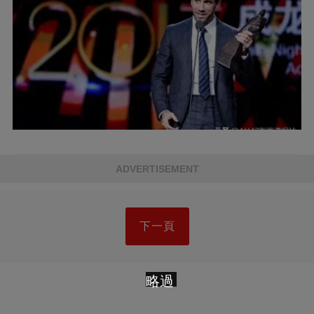
ADVERTISEMENT
下一頁
略過