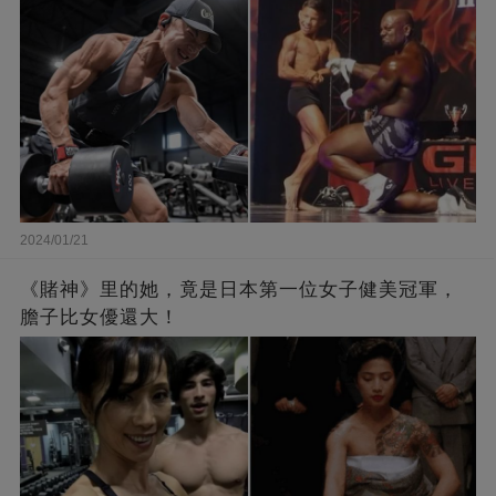
2024/01/21
《賭神》里的她，竟是日本第一位女子健美冠軍，
膽子比女優還大！