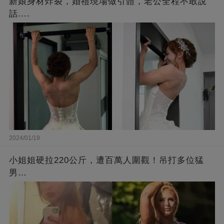
新娘身材炸裂，婚禮現場做引體，老公全程不敢說
話....
2024/01/19
小姐姐硬拉220公斤，遭百萬人圍觀！吊打多位猛
男…