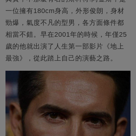
一位擁有180cm身高，外形俊朗，身材
勁爆，氣度不凡的型男，各方面條件都
相當不錯。早在2001年的時候，年僅25
歲的他就出演了人生第一部影片《地上
最強》，從此踏上自己的演藝之路。