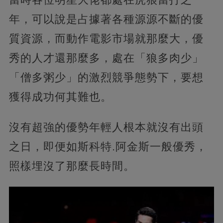
年，可以說是占據著各種源源不斷的優
質資源，而動作電影市場就那麼大，優
秀的人才還那麼多，處在「狼多肉少」
「僧多粥少」的激烈競爭態勢下，要想
獲得成功何其難也。
沒有超強的優勢年輕人根本就沒有出頭
之日，即便如斯科特.阿金斯一般優秀，
照樣埋沒了那麼長時間。