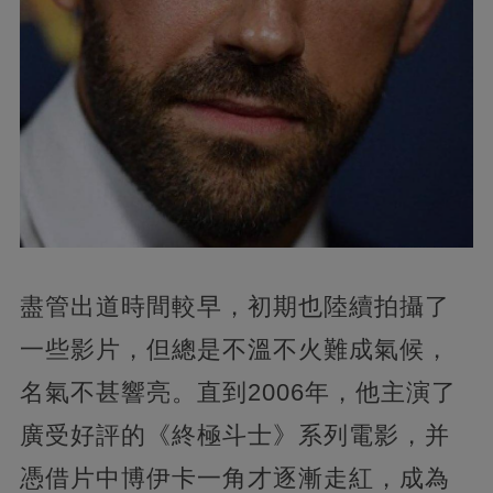
盡管出道時間較早，初期也陸續拍攝了
一些影片，但總是不溫不火難成氣候，
名氣不甚響亮。直到2006年，他主演了
廣受好評的《終極斗士》系列電影，并
憑借片中博伊卡一角才逐漸走紅，成為