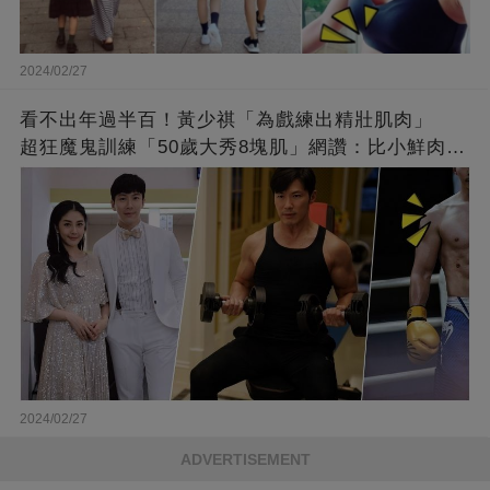
2024/02/27
看不出年過半百！黃少祺「為戲練出精壯肌肉」
超狂魔鬼訓練「50歲大秀8塊肌」網讚：比小鮮肉猛
❤
2024/02/27
ADVERTISEMENT