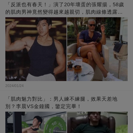
「反派也有春天！」演了20年壞蛋的張耀揚，58歲
的肌肉男神竟然變得越來越親切，肌肉線條透露了
他的秘密！
2024/01/24
「肌肉魅力對比」：男人練不練腿，效果天差地
別？李晨VS金鐘國，鑒定完畢！