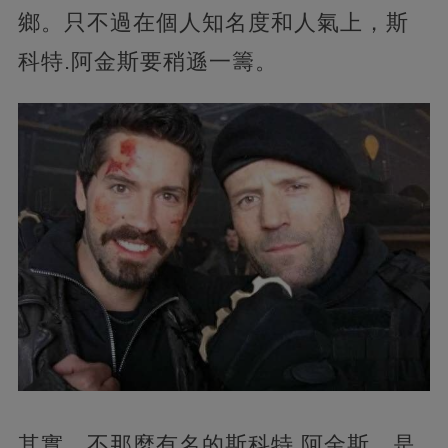
鄉。只不過在個人知名度和人氣上，斯
科特.阿金斯要稍遜一籌。
其實，不那麼有名的斯科特.阿金斯，是