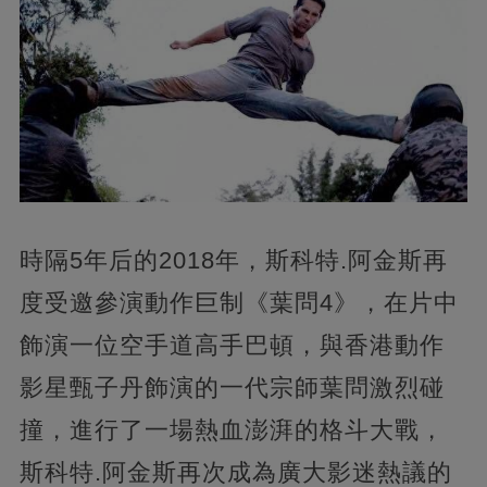
時隔5年后的2018年，斯科特.阿金斯再
度受邀參演動作巨制《葉問4》，在片中
飾演一位空手道高手巴頓，與香港動作
影星甄子丹飾演的一代宗師葉問激烈碰
撞，進行了一場熱血澎湃的格斗大戰，
斯科特.阿金斯再次成為廣大影迷熱議的