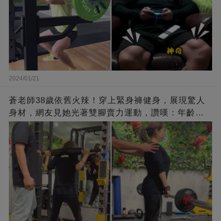
2024/01/21
蒼老師38歲依舊火辣！穿上緊身褲健身，展現驚人
身材，網友見她光著雙腳賣力運動，讚嘆：年齡不
過是個數字！