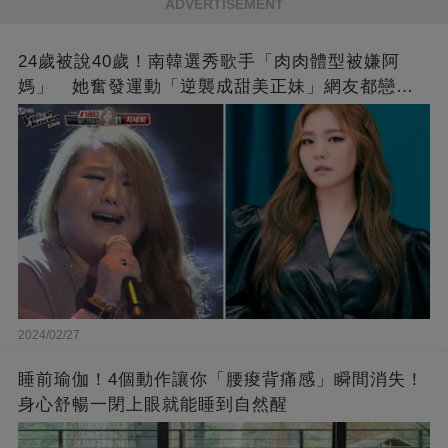
ADVERTISEMENT
24歲被說40歲！南韓選秀歌手「肉肉體型被嫌阿
媽」 她奮發運動「逆襲成甜美正妹」網友都戀愛
了❤
2024/02/27
睡前瑜伽！4個動作讓你「腰痠背痛感」瞬間消失！
身心舒暢一閉上眼就能睡到自然醒