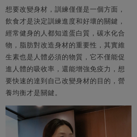
想要改變身材，訓練僅僅是一個方面，
飲食才是決定訓練進度和好壞的關鍵，
經常健身的人都知道蛋白質，碳水化合
物，脂肪對改造身材的重要性，其實維
生素也是人體必須的物質，它不僅能促
進人體的吸收率，還能增強免疫力，想
要快速的達到自己改變身材的目的，營
養均衡才是關鍵。