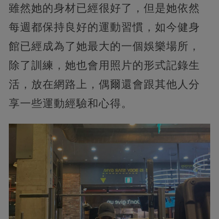
雖然她的身材已經很好了，但是她依然
每週都保持良好的運動習慣，如今健身
館已經成為了她最大的一個娛樂場所，
除了訓練，她也會用照片的形式記錄生
活，放在網路上，偶爾還會跟其他人分
享一些運動經驗和心得。