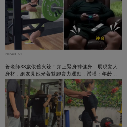
2024/01/21
蒼老師38歲依舊火辣！穿上緊身褲健身，展現驚人
身材，網友見她光著雙腳賣力運動，讚嘆：年齡不
過是個數字！