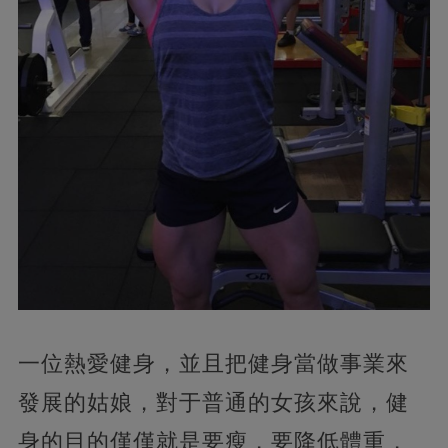
一位熱愛健身，並且把健身當做事業來
發展的姑娘，對于普通的女孩來說，健
身的目的僅僅就是要瘦，要降低體重，