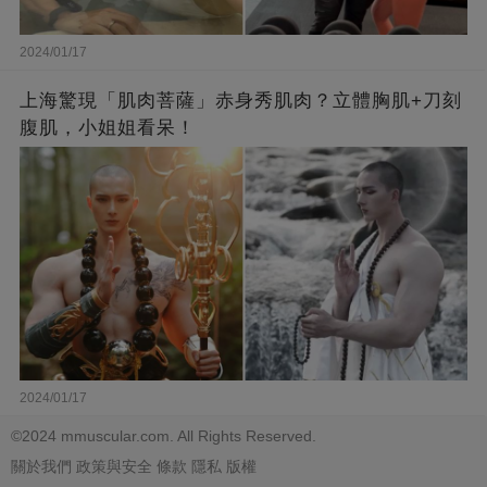
2024/01/17
上海驚現「肌肉菩薩」赤身秀肌肉？立體胸肌+刀刻
腹肌，小姐姐看呆！
2024/01/17
©2024 mmuscular.com. All Rights Reserved.
關於我們
政策與安全
條款
隱私
版權