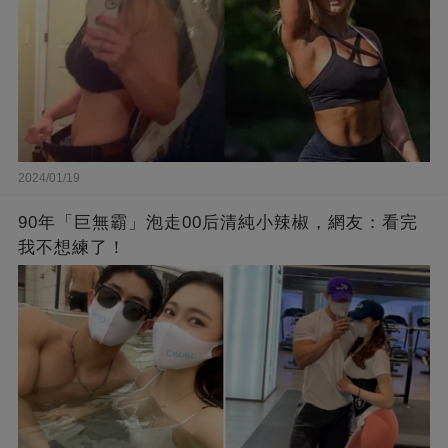
2024/01/19
90年「巨無霸」泡走00后清純小辣椒，網友：看完
我不想練了！