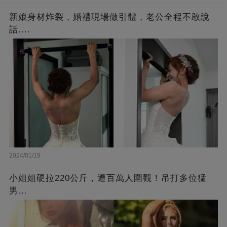
新娘身材炸裂，婚禮現場做引體，老公全程不敢說
話....
2024/01/19
小姐姐硬拉220公斤，遭百萬人圍觀！吊打多位猛
男…