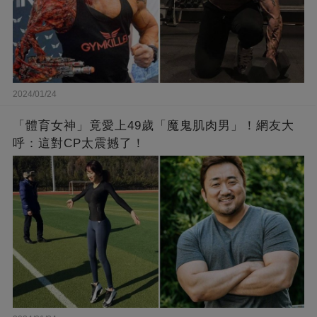
2024/01/24
「體育女神」竟愛上49歲「魔鬼肌肉男」！網友大
呼：這對CP太震撼了！