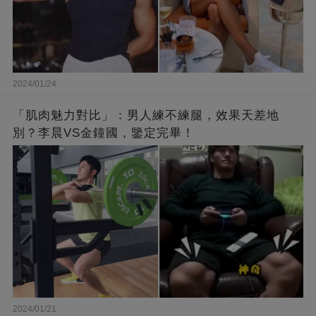
2024/01/24
「肌肉魅力對比」：男人練不練腿，效果天差地
別？李晨VS金鐘國，鑒定完畢！
2024/01/21