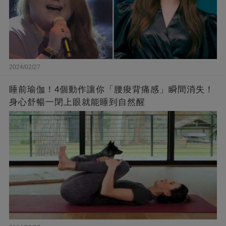
2024/02/27
睡前瑜伽！4個動作讓你「腰痠背痛感」瞬間消失！
身心舒暢一閉上眼就能睡到自然醒