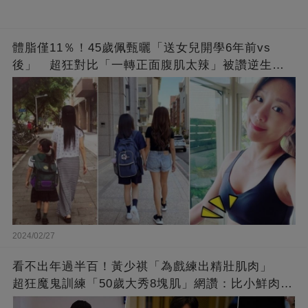
體脂僅11％！45歲佩甄曬「送女兒開學6年前vs
後」 超狂對比「一轉正面腹肌太辣」被讚逆生
長：媽媽變姊姊❤
2024/02/27
看不出年過半百！黃少祺「為戲練出精壯肌肉」
超狂魔鬼訓練「50歲大秀8塊肌」網讚：比小鮮肉猛
❤