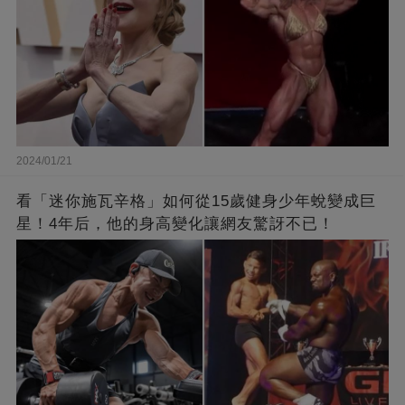
2024/01/21
看「迷你施瓦辛格」如何從15歲健身少年蛻變成巨
星！4年后，他的身高變化讓網友驚訝不已！