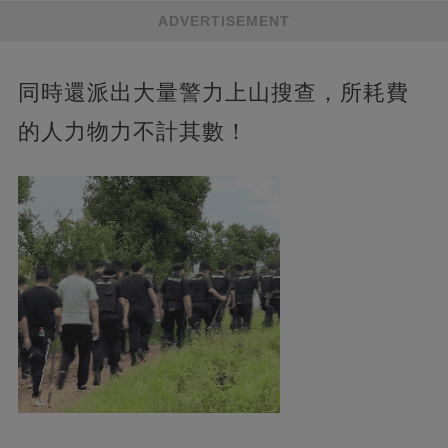
ADVERTISEMENT
同時還派出大量警力上山搜查，所耗費
的人力物力不計其數！