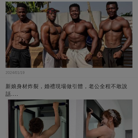
2024/01/19
新娘身材炸裂，婚禮現場做引體，老公全程不敢說
話....