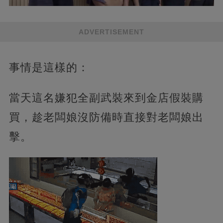
ADVERTISEMENT
事情是這樣的：
當天這名嫌犯全副武裝來到金店假裝購
買，趁老闆娘沒防備時直接對老闆娘出
擊。