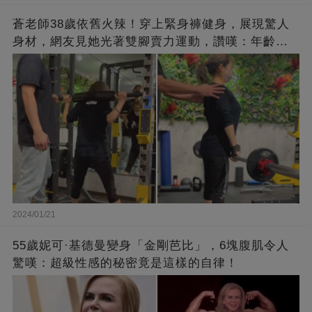
蒼老師38歲依舊火辣！穿上緊身褲健身，展現驚人
身材，網友見她光著雙腳賣力運動，讚嘆：年齡不
過是個數字！
2024/01/21
55歲妮可·基德曼變身「金剛芭比」，6塊腹肌令人
驚嘆：超級性感的秘密竟是這樣的自律！