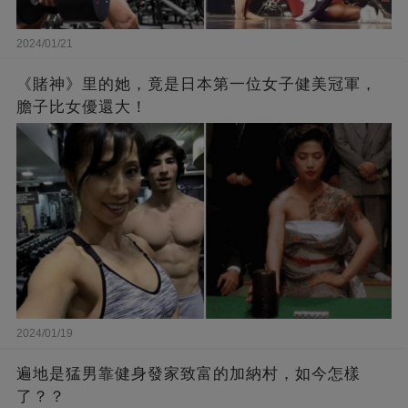
2024/01/21
《賭神》里的她，竟是日本第一位女子健美冠軍，
膽子比女優還大！
2024/01/19
遍地是猛男靠健身發家致富的加納村，如今怎樣
了？？