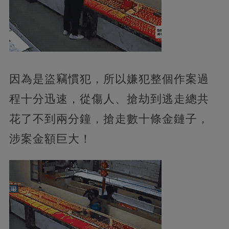
因為是盜竊慣犯，所以嫌犯整個作案過
程十分迅速，從傷人、搶劫到逃走總共
花了不到兩分鐘，搶走數十條金鏈子，
涉案金額巨大！