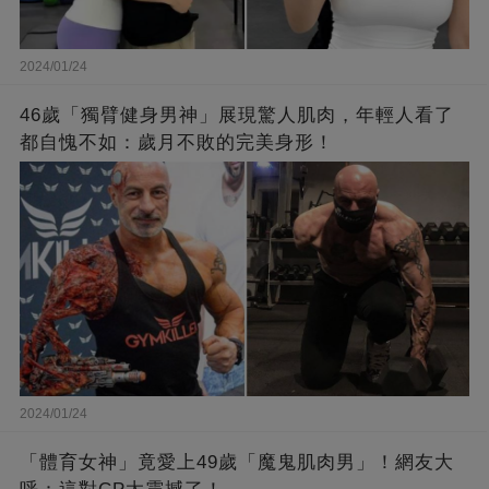
2024/01/24
46歲「獨臂健身男神」展現驚人肌肉，年輕人看了
都自愧不如：歲月不敗的完美身形！
2024/01/24
「體育女神」竟愛上49歲「魔鬼肌肉男」！網友大