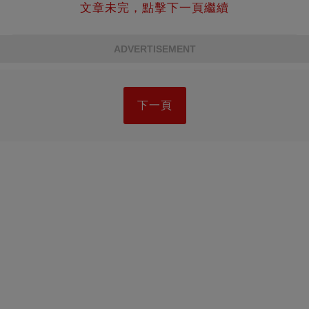
文章未完，點擊下一頁繼續
ADVERTISEMENT
下一頁