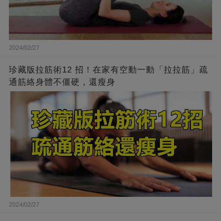
2024/02/27
珍藏版拉筋術12 招！在家有空動一動「拉拉筋」疏
通筋絡身體不僵硬，還瘦身
2024/02/27