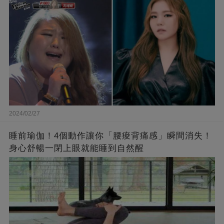
了❤
2024/02/27
睡前瑜伽！4個動作讓你「腰痠背痛感」瞬間消失！
身心舒暢一閉上眼就能睡到自然醒