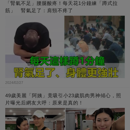
「腎氣不足」腰腿酸疼！每天花1分鐘練「蹲式拉
筋」 腎氣足了：肩頸不疼了
2024/02/27
49歲美麗「阿姨」竟吸引小23歲肌肉男神傾心，照
片曝光后網友大呼：原來是真的！