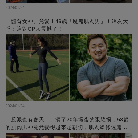
2024/01/24
「體育女神」竟愛上49歲「魔鬼肌肉男」！網友大
呼：這對CP太震撼了！
2024/01/24
「反派也有春天！」演了20年壞蛋的張耀揚，58歲
的肌肉男神竟然變得越來越親切，肌肉線條透露了
他的秘密！