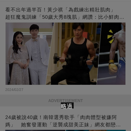
看不出年過半百！黃少祺「為戲練出精壯肌肉」
超狂魔鬼訓練「50歲大秀8塊肌」網讚：比小鮮肉猛
❤
2024/02/27
ADVERTISEMENT
略過
24歲被說40歲！南韓選秀歌手「肉肉體型被嫌阿
媽」 她奮發運動「逆襲成甜美正妹」網友都戀愛