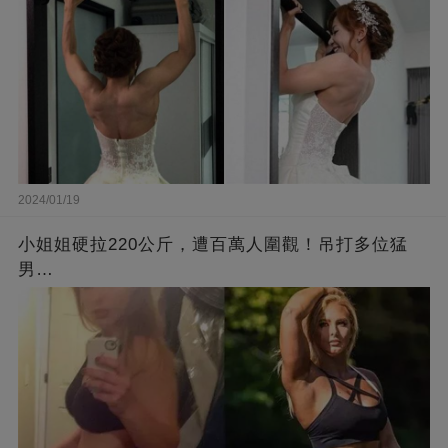
2024/01/19
小姐姐硬拉220公斤，遭百萬人圍觀！吊打多位猛
男…