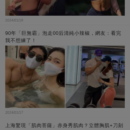
2024/01/19
90年「巨無霸」泡走00后清純小辣椒，網友：看完
我不想練了！
2024/01/17
上海驚現「肌肉菩薩」赤身秀肌肉？立體胸肌+刀刻