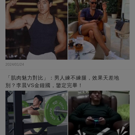
2024/01/24
「肌肉魅力對比」：男人練不練腿，效果天差地
別？李晨VS金鐘國，鑒定完畢！