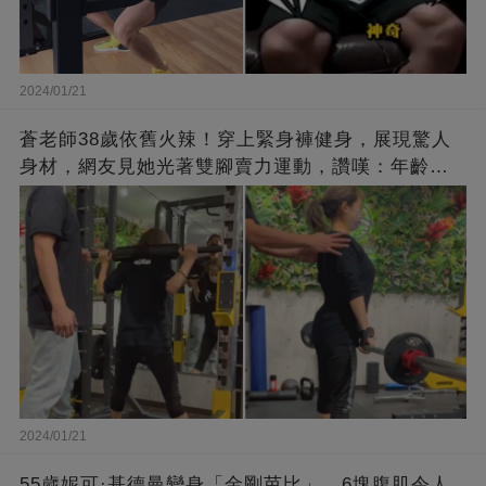
2024/01/21
蒼老師38歲依舊火辣！穿上緊身褲健身，展現驚人
身材，網友見她光著雙腳賣力運動，讚嘆：年齡不
過是個數字！
2024/01/21
55歲妮可·基德曼變身「金剛芭比」，6塊腹肌令人