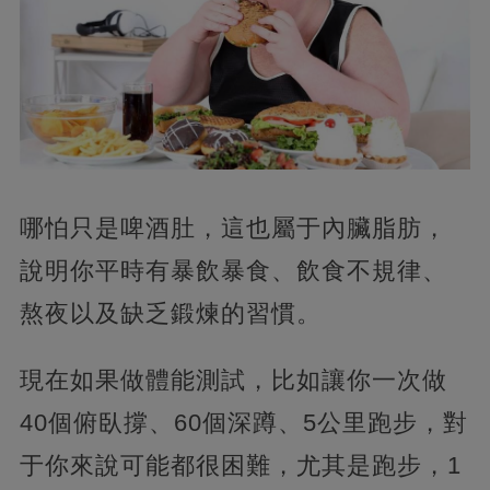
哪怕只是啤酒肚，這也屬于內臟脂肪，
說明你平時有暴飲暴食、飲食不規律、
熬夜以及缺乏鍛煉的習慣。
現在如果做體能測試，比如讓你一次做
40個俯臥撐、60個深蹲、5公里跑步，對
于你來說可能都很困難，尤其是跑步，1