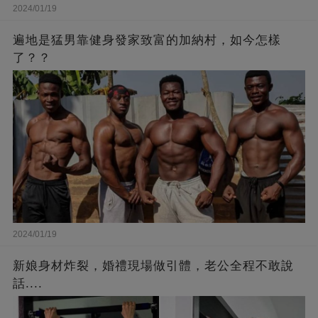
2024/01/19
遍地是猛男靠健身發家致富的加納村，如今怎樣
了？？
2024/01/19
新娘身材炸裂，婚禮現場做引體，老公全程不敢說
話....