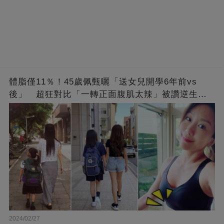
體脂僅11％！45歲佩甄曬「送女兒開學6年前vs
後」 超狂對比「一轉正面腹肌太辣」被讚逆生
長：媽媽變姊姊❤
2024/02/27