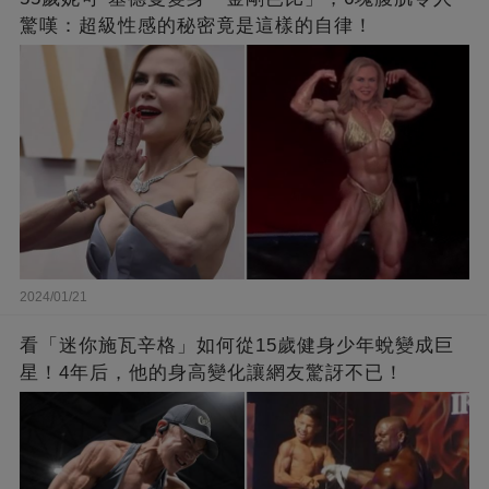
驚嘆：超級性感的秘密竟是這樣的自律！
2024/01/21
看「迷你施瓦辛格」如何從15歲健身少年蛻變成巨
星！4年后，他的身高變化讓網友驚訝不已！