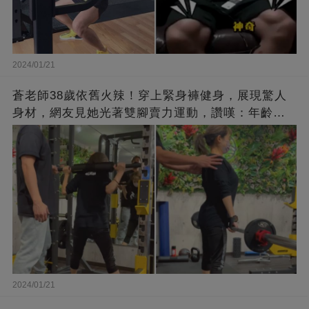
2024/01/21
蒼老師38歲依舊火辣！穿上緊身褲健身，展現驚人
身材，網友見她光著雙腳賣力運動，讚嘆：年齡不
過是個數字！
2024/01/21