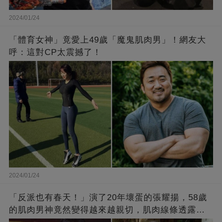
2024/01/24
「體育女神」竟愛上49歲「魔鬼肌肉男」！網友大
呼：這對CP太震撼了！
2024/01/24
「反派也有春天！」演了20年壞蛋的張耀揚，58歲
的肌肉男神竟然變得越來越親切，肌肉線條透露了