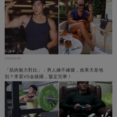
他的秘密！
2024/01/24
「肌肉魅力對比」：男人練不練腿，效果天差地
別？李晨VS金鐘國，鑒定完畢！