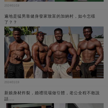
2024/01/19
遍地是猛男靠健身發家致富的加納村，如今怎樣
了？？
2024/01/19
新娘身材炸裂，婚禮現場做引體，老公全程不敢說
話....