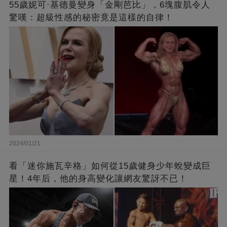
55歲妮可·基德曼變身「金剛芭比」，6塊腹肌令人
驚嘆：超級性感的秘密竟是這樣的自律！
2024/01/21
看「迷你施瓦辛格」如何從15歲健身少年蛻變成巨
星！4年后，他的身高變化讓網友驚訝不已！