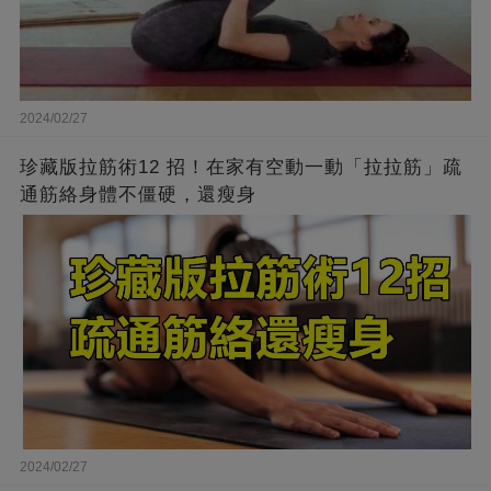
2024/02/27
珍藏版拉筋術12 招！在家有空動一動「拉拉筋」疏
通筋絡身體不僵硬，還瘦身
2024/02/27