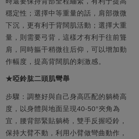
時還要保持背部全程繃緊，有利于提高
穩定性；選擇中等重量的話，肩部微微
下沉，更有利于背闊肌活動；選擇大重
量，則需要弓背，這樣才有利于往前聳
肩，同時軀干稍微往后仰，可以增加動
作幅度，提高背闊肌的刺激感。
★啞鈴肱二頭肌彎舉
步驟：調整好與自己身高匹配的躺椅高
度，以身體與地面呈現40-50°夾角為
宜，腰背部緊貼躺椅，雙手反握啞鈴，
保持大臂不動，利用小臂做彎曲動作，