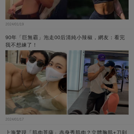
2024/01/19
90年「巨無霸」泡走00后清純小辣椒，網友：看完
我不想練了！
2024/01/17
上海驚現「肌肉菩薩」赤身秀肌肉？立體胸肌+刀刻