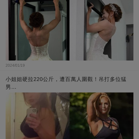
2024/01/19
小姐姐硬拉220公斤，遭百萬人圍觀！吊打多位猛
男…