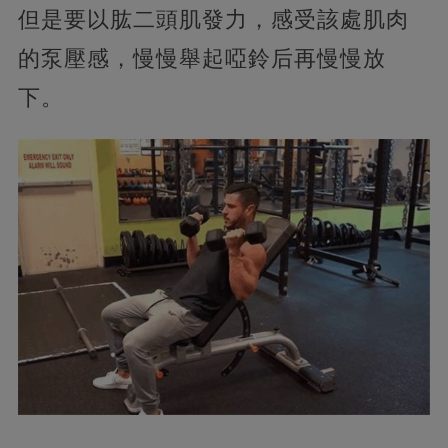
但是要以肱二頭肌發力，感受該處肌肉
的泵壓感，慢慢舉起啞鈴后再慢慢放
下。