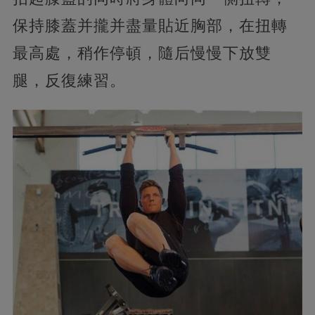
保持膝蓋并攏并盡量貼近胸部，在扭轉
最高處，稍作停頓，隨后慢慢下放雙
腿，反復練習。