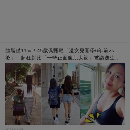
體脂僅11％！45歲佩甄曬「送女兒開學6年前vs
後」 超狂對比「一轉正面腹肌太辣」被讚逆生
長：媽媽變姊姊❤