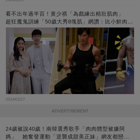
2024/02/27
看不出年過半百！黃少祺「為戲練出精壯肌肉」
超狂魔鬼訓練「50歲大秀8塊肌」網讚：比小鮮肉猛
❤
2024/02/27
ADVERTISEMENT
24歲被說40歲！南韓選秀歌手「肉肉體型被嫌阿
媽」 她奮發運動「逆襲成甜美正妹」網友都戀愛