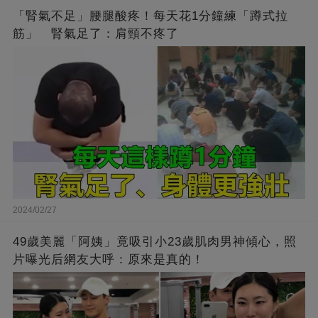
「腎氣不足」腰腿酸疼！每天花1分鐘練「蹲式拉
筋」 腎氣足了：肩頸不疼了
2024/02/27
49歲美麗「阿姨」竟吸引小23歲肌肉男神傾心，照
片曝光后網友大呼：原來是真的！