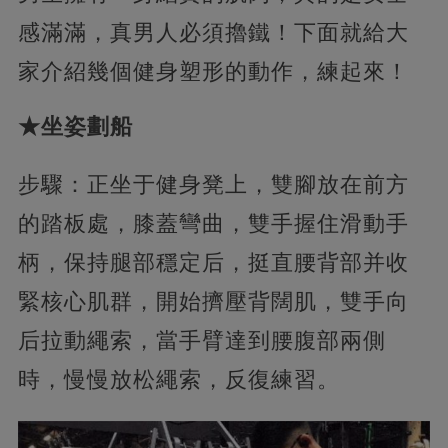
感滿滿，真男人必須擼鐵！下面就給大
家介紹幾個健身塑形的動作，練起來！
★坐姿劃船
步驟：正坐于健身凳上，雙腳放在前方
的踏板處，膝蓋彎曲，雙手握住滑動手
柄，保持腿部穩定后，挺直腰背部并收
緊核心肌群，開始擠壓背闊肌，雙手向
后拉動繩索，當手臂達到腰腹部兩側
時，慢慢放松繩索，反復練習。