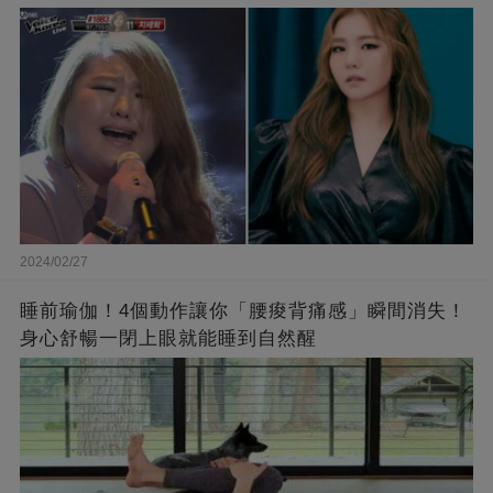
了❤
2024/02/27
睡前瑜伽！4個動作讓你「腰痠背痛感」瞬間消失！
身心舒暢一閉上眼就能睡到自然醒