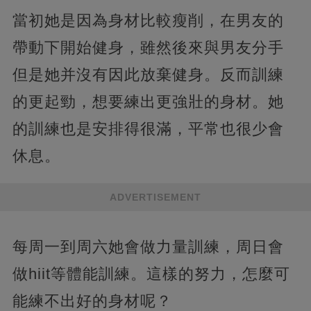
當初她是因為身材比較瘦削，在男友的
帶動下開始健身，雖然後來與男友分手
但是她并沒有因此放棄健身。反而訓練
的更起勁，想要練出更強壯的身材。她
的訓練也是安排得很滿，平常也很少會
休息。
ADVERTISEMENT
每周一到周六她會做力量訓練，周日會
做hiit等體能訓練。這樣的努力，怎麼可
能練不出好的身材呢？