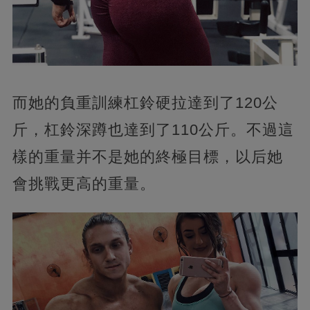
而她的負重訓練杠鈴硬拉達到了120公
斤，杠鈴深蹲也達到了110公斤。不過這
樣的重量并不是她的終極目標，以后她
會挑戰更高的重量。