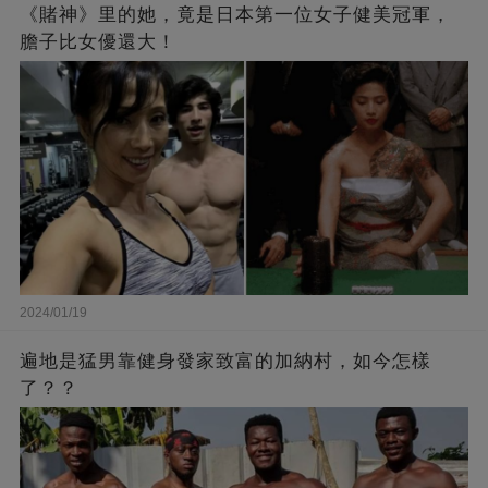
《賭神》里的她，竟是日本第一位女子健美冠軍，
膽子比女優還大！
2024/01/19
遍地是猛男靠健身發家致富的加納村，如今怎樣
了？？