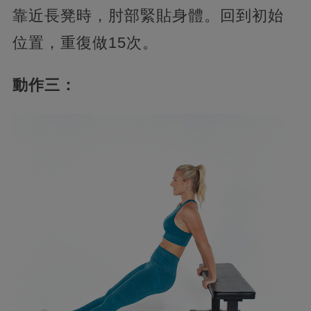
靠近長凳時，肘部緊貼身體。回到初始
位置，重復做15次。
動作三：