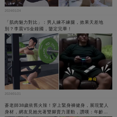
2024/01/24
「肌肉魅力對比」：男人練不練腿，效果天差地
別？李晨VS金鐘國，鑒定完畢！
2024/01/21
蒼老師38歲依舊火辣！穿上緊身褲健身，展現驚人
身材，網友見她光著雙腳賣力運動，讚嘆：年齡不