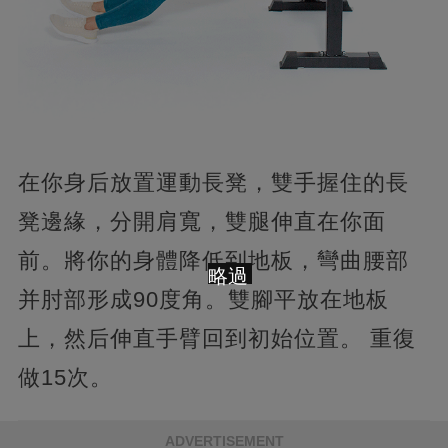
在你身后放置運動長凳，雙手握住的長
凳邊緣，分開肩寬，雙腿伸直在你面
前。將你的身體降低到地板，彎曲腰部
略過
并肘部形成90度角。雙腳平放在地板
上，然后伸直手臂回到初始位置。 重復
做15次。
ADVERTISEMENT