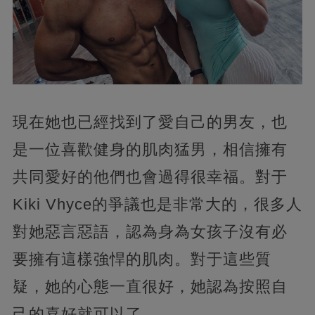
現在她也已經找到了愛自己的男友，也
是一位喜歡健身的肌肉猛男，相信擁有
共同愛好的他們也會過得很幸福。對于
Kiki Vhyce的爭議也是非常大的，很多人
對她惡言惡語，認為身為女孩子沒有必
要擁有這樣強悍的肌肉。對于這些質
疑，她的心態一直很好，她認為按照自
己的喜好就可以了。