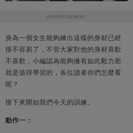
ADVERTISEMENT
身為一個女生能夠練出這樣的身材已經
很不容易了，不管大家對他的身材喜歡
不喜歡，小編認為能夠擁有如此毅力那
就是值得學習的，各位讀者你們怎麼看
呢？
接下來開始我們今天的訓練。
動作一：