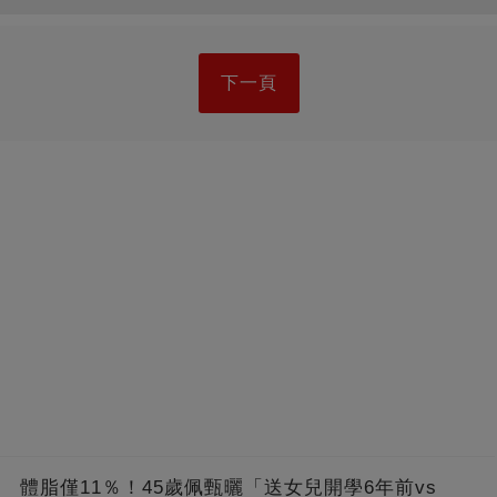
下一頁
體脂僅11％！45歲佩甄曬「送女兒開學6年前vs