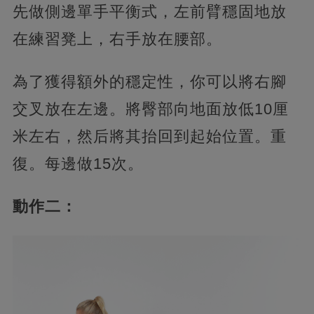
先做側邊單手平衡式，左前臂穩固地放
在練習凳上，右手放在腰部。
為了獲得額外的穩定性，你可以將右腳
交叉放在左邊。將臀部向地面放低10厘
米左右，然后將其抬回到起始位置。重
復。每邊做15次。
動作二：