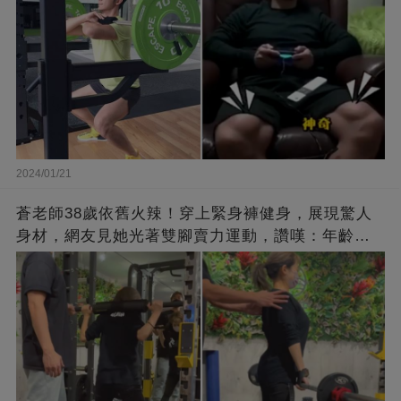
2024/01/21
蒼老師38歲依舊火辣！穿上緊身褲健身，展現驚人
身材，網友見她光著雙腳賣力運動，讚嘆：年齡不
過是個數字！