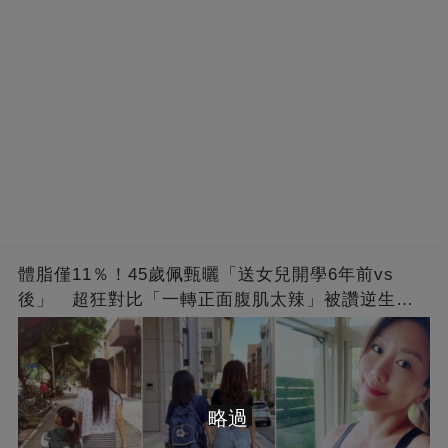
體脂僅11％！45歲佩甄曬「送女兒開學6年前vs
後」 超狂對比「一轉正面腹肌太辣」被讚逆生
長：媽媽變姊姊❤
略過