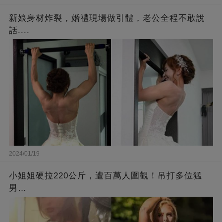
新娘身材炸裂，婚禮現場做引體，老公全程不敢說
話....
2024/01/19
小姐姐硬拉220公斤，遭百萬人圍觀！吊打多位猛
男…