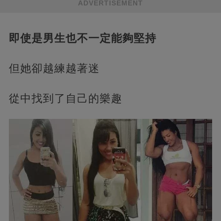
ADVERTISEMENT
即使是男生也不一定能夠堅持
但她卻越練越著迷
從中找到了自己的樂趣