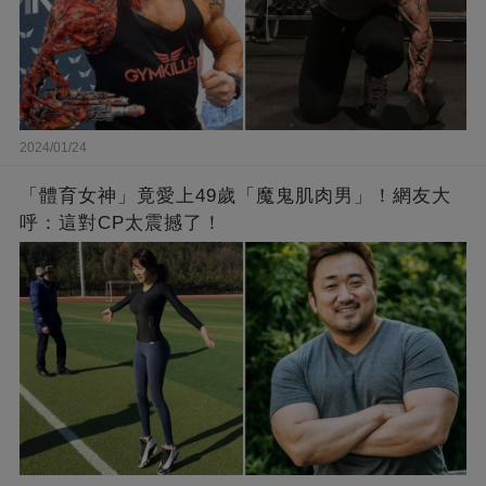
2024/01/24
「體育女神」竟愛上49歲「魔鬼肌肉男」！網友大
呼：這對CP太震撼了！