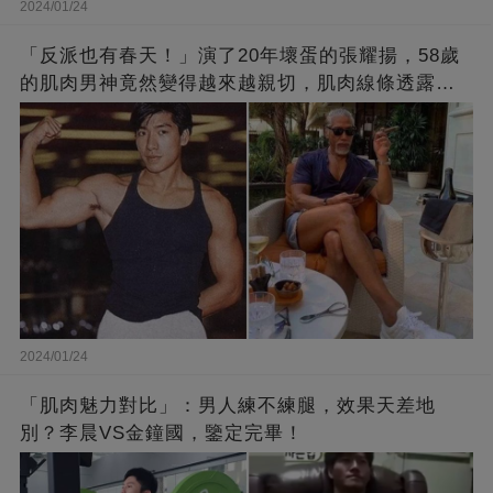
2024/01/24
「反派也有春天！」演了20年壞蛋的張耀揚，58歲
的肌肉男神竟然變得越來越親切，肌肉線條透露了
他的秘密！
2024/01/24
「肌肉魅力對比」：男人練不練腿，效果天差地
別？李晨VS金鐘國，鑒定完畢！