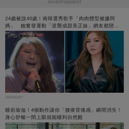
ADVERTISEMENT
24歲被說40歲！南韓選秀歌手「肉肉體型被嫌阿
媽」 她奮發運動「逆襲成甜美正妹」網友都戀愛
了❤
2024/02/27
睡前瑜伽！4個動作讓你「腰痠背痛感」瞬間消失！
身心舒暢一閉上眼就能睡到自然醒