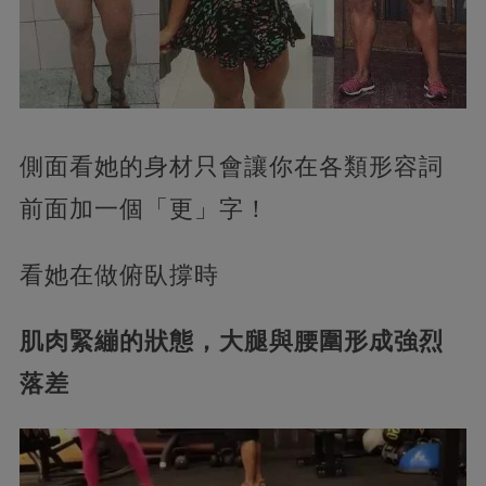
側面看她的身材只會讓你在各類形容詞
前面加一個「更」字！
看她在做俯臥撐時
肌肉緊繃的狀態，大腿與腰圍形成強烈
落差