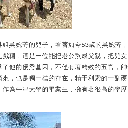
港姐吳婉芳的兒子，看著如今53歲的吳婉芳
也戲稱，這是一位能把老公熬成父親，把兒女
承了他的優秀基因，不僅有著精致的五官，帥
頭來，也是獨一檔的存在，精干利索的一副硬
，作為牛津大學的畢業生，擁有著很高的學歷
。