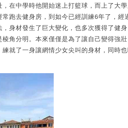
壯，在中學時他開始迷上打籃球，而上了大學
經常跑去健身房，到如今已經訓練6年了，經
法，身材發生了巨大變化，也多次獲得了健身
是棱角分明。本來僅僅是為了讓自己變得強壯
，練就了一身讓網情少女尖叫的身材，同時也