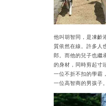
他叫胡智同，是凍齡
質依然在線。許多人
郎。而他的兒子也繼
的身材，同時剪起寸
一位不折不扣的學霸
一位高智商的男孩子