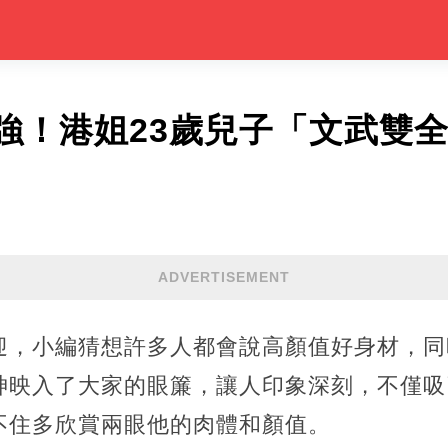
強！​港姐23歲兒子「文武雙
ADVERTISEMENT
迎，小編猜想許多人都會說高顏值好身材，同
神映入了大家的眼簾，讓人印象深刻，不僅吸
不住多欣賞兩眼他的肉體和顏值。