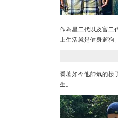
作為星二代以及富二
上生活就是健身遛狗
看著如今他帥氣的樣
生。