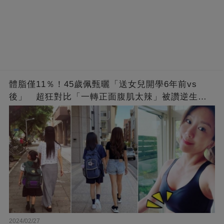
體脂僅11％！45歲佩甄曬「送女兒開學6年前vs
後」 超狂對比「一轉正面腹肌太辣」被讚逆生
長：媽媽變姊姊❤
2024/02/27