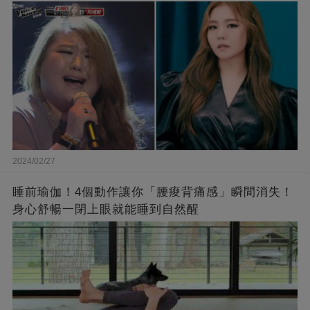
了❤
2024/02/27
睡前瑜伽！4個動作讓你「腰痠背痛感」瞬間消失！
身心舒暢一閉上眼就能睡到自然醒