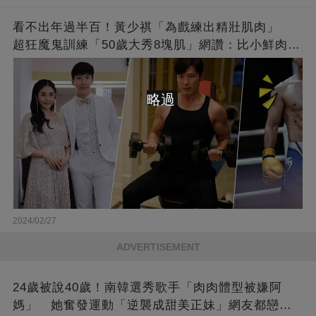
看不出年過半百！黃少祺「為戲練出精壯肌肉」
超狂魔鬼訓練「50歲大秀8塊肌」網讚：比小鮮肉猛
❤
略過
2024/02/27
ADVERTISEMENT
24歲被說40歲！南韓選秀歌手「肉肉體型被嫌阿
媽」 她奮發運動「逆襲成甜美正妹」網友都戀愛