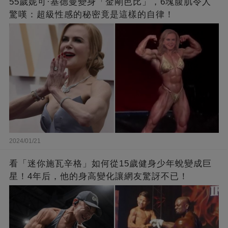
55歲妮可·基德曼變身「金剛芭比」，6塊腹肌令人
驚嘆：超級性感的秘密竟是這樣的自律！
2024/01/21
看「迷你施瓦辛格」如何從15歲健身少年蛻變成巨
星！4年后，他的身高變化讓網友驚訝不已！