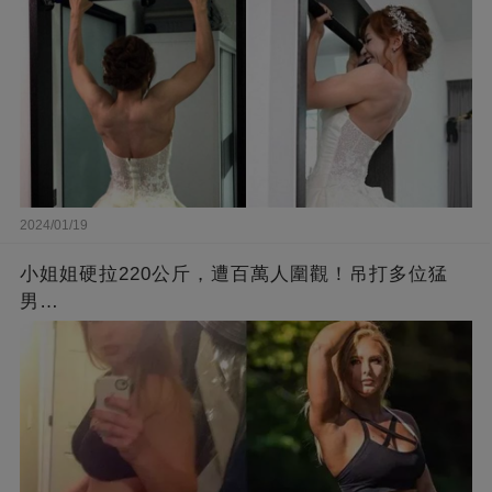
2024/01/19
小姐姐硬拉220公斤，遭百萬人圍觀！吊打多位猛
男…