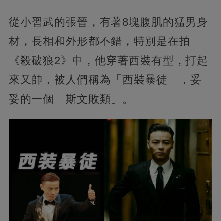
從小習武的張晉，有著8塊腹肌的猛男身
材，長相和外形都不錯，特別是在拍
《殺破狼2》中，他穿著西裝有型，打起
來又帥，被人們稱為「西裝暴徒」，妥
妥的一個「斯文敗類」。