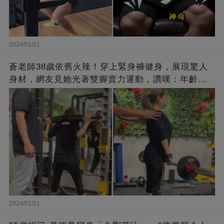
2024/01/21
蒼老師38歲依舊火辣！穿上緊身褲健身，展現驚人
身材，網友見她光著雙腳賣力運動，讚嘆：年齡不
過是個數字！
2024/01/21