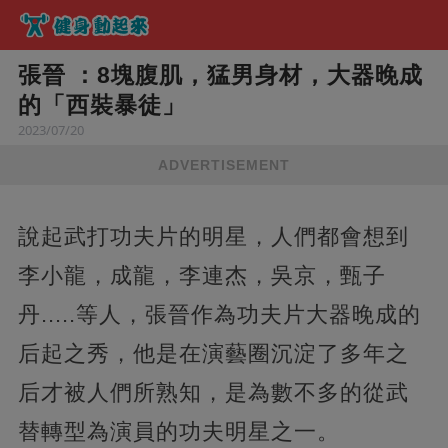
張晉 ：8塊腹肌，猛男身材，大器晚成
的「西裝暴徒」
2023/07/20
ADVERTISEMENT
說起武打功夫片的明星，人們都會想到
李小龍，成龍，李連杰，吳京，甄子
丹.....等人，張晉作為功夫片大器晚成的
后起之秀，他是在演藝圈沉淀了多年之
后才被人們所熟知，是為數不多的從武
替轉型為演員的功夫明星之一。