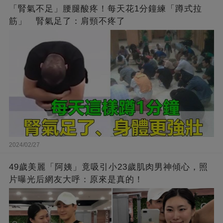
「腎氣不足」腰腿酸疼！每天花1分鐘練「蹲式拉
筋」 腎氣足了：肩頸不疼了
2024/02/27
49歲美麗「阿姨」竟吸引小23歲肌肉男神傾心，照
片曝光后網友大呼：原來是真的！