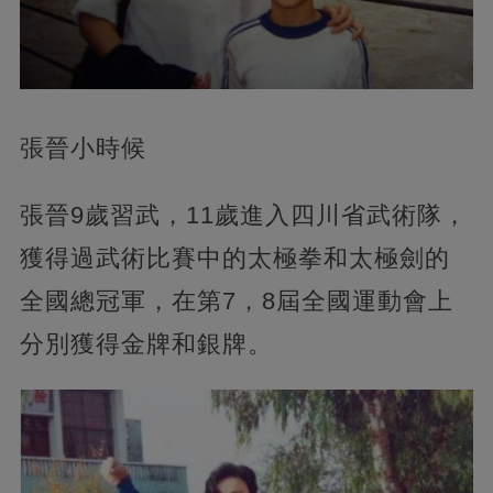
張晉小時候
張晉9歲習武，11歲進入四川省武術隊，
獲得過武術比賽中的太極拳和太極劍的
全國總冠軍，在第7，8屆全國運動會上
分別獲得金牌和銀牌。