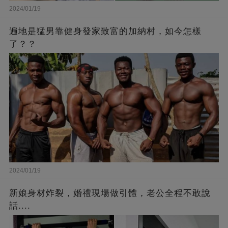
2024/01/19
遍地是猛男靠健身發家致富的加納村，如今怎樣
了？？
2024/01/19
新娘身材炸裂，婚禮現場做引體，老公全程不敢說
話....