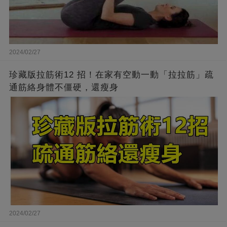
2024/02/27
珍藏版拉筋術12 招！在家有空動一動「拉拉筋」疏
通筋絡身體不僵硬，還瘦身
2024/02/27