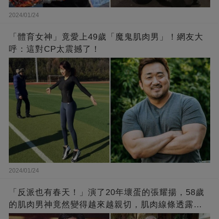
2024/01/24
「體育女神」竟愛上49歲「魔鬼肌肉男」！網友大
呼：這對CP太震撼了！
2024/01/24
「反派也有春天！」演了20年壞蛋的張耀揚，58歲
的肌肉男神竟然變得越來越親切，肌肉線條透露了
他的秘密！