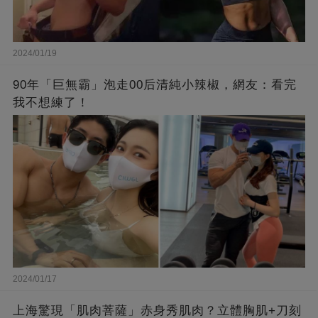
2024/01/19
90年「巨無霸」泡走00后清純小辣椒，網友：看完
我不想練了！
2024/01/17
上海驚現「肌肉菩薩」赤身秀肌肉？立體胸肌+刀刻