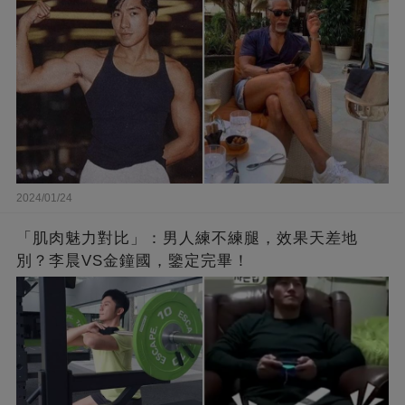
2024/01/24
「肌肉魅力對比」：男人練不練腿，效果天差地
別？李晨VS金鐘國，鑒定完畢！