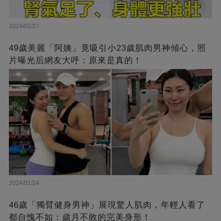
2024/02/27
49歲美麗「阿姨」竟吸引小23歲肌肉男神傾心，照
片曝光后網友大呼：原來是真的！
2024/01/24
46歲「獨臂健身男神」展現驚人肌肉，年輕人看了
都自愧不如：歲月不敗的完美身形！