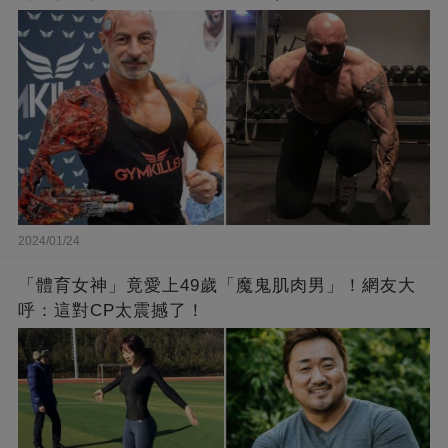
2024/01/24
「體育女神」竟愛上49歲「魔鬼肌肉男」！網友大
呼：這對CP太震撼了！