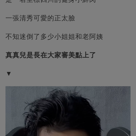
一張清秀可愛的正太臉
不知迷倒了多少小姐姐和老阿姨
真真兒是長在大家審美點上了
▼