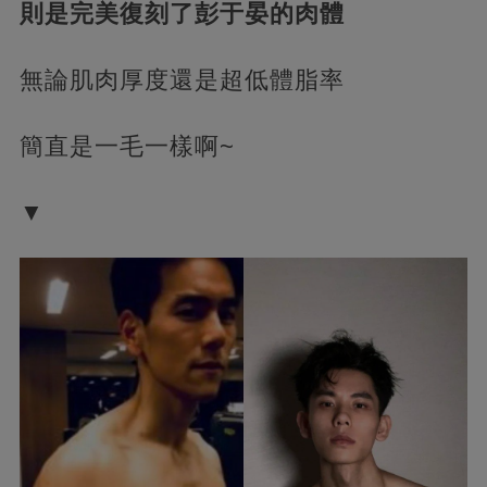
則是完美復刻了彭于晏的肉體
無論肌肉厚度還是超低體脂率
簡直是一毛一樣啊~
▼