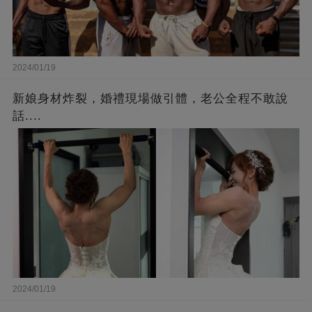
2024/01/19
新娘身材炸裂，婚禮現場做引體，老公全程不敢說
話....
2024/01/19