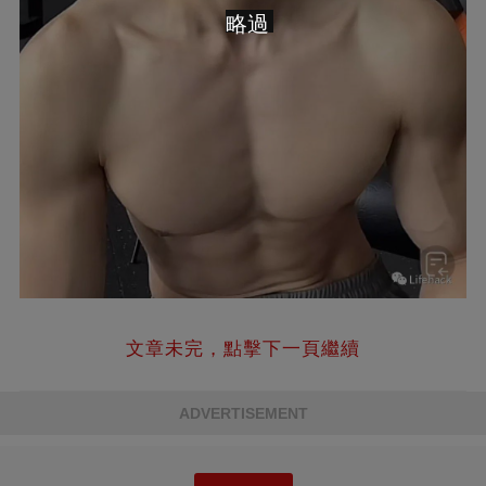
略過
文章未完，點擊下一頁繼續
ADVERTISEMENT