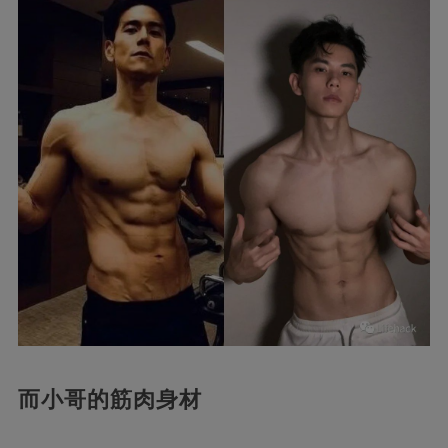
而小哥的筋肉身材