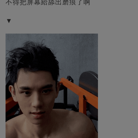
不得把屏幕給舔出磨痕了啊
▼