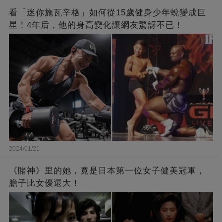
看「迷你施瓦辛格」如何從15歲健身少年蛻變成巨
星！4年后，他的身高變化讓網友驚訝不已！
2024/01/21
《賭神》里的她，竟是日本第一位女子健美冠軍，
膽子比女優還大！