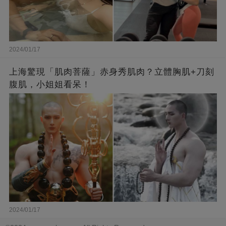
2024/01/17
上海驚現「肌肉菩薩」赤身秀肌肉？立體胸肌+刀刻
腹肌，小姐姐看呆！
2024/01/17