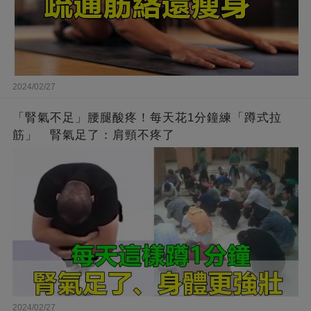
2024/02/27
「腎氣不足」腰腿酸疼！每天花1分鐘練「蹲式拉
筋」 腎氣足了：肩頸不疼了
2024/02/27