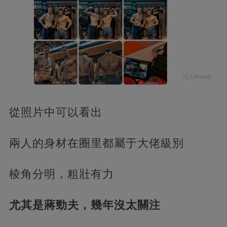
從照片中可以看出
兩人的身材在圈里都屬于大佬級別
棱角分明，粗壯有力
尤其是蔣勁夫，幾年沒太關注