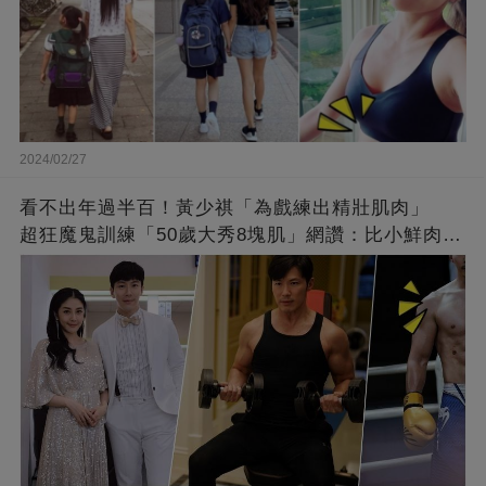
2024/02/27
看不出年過半百！黃少祺「為戲練出精壯肌肉」
超狂魔鬼訓練「50歲大秀8塊肌」網讚：比小鮮肉猛
❤