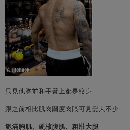
只見他胸前和手臂上都是紋身
跟之前相比肌肉圍度肉眼可見變大不少
飽滿胸肌、硬核腹肌、粗壯大腿