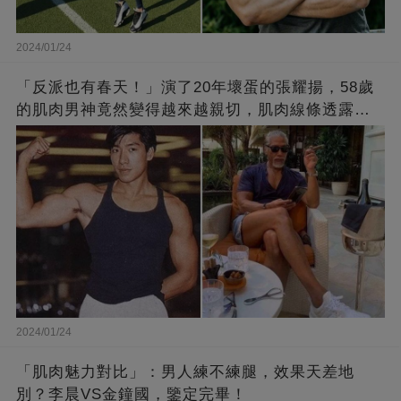
2024/01/24
「反派也有春天！」演了20年壞蛋的張耀揚，58歲
的肌肉男神竟然變得越來越親切，肌肉線條透露了
他的秘密！
2024/01/24
「肌肉魅力對比」：男人練不練腿，效果天差地
別？李晨VS金鐘國，鑒定完畢！