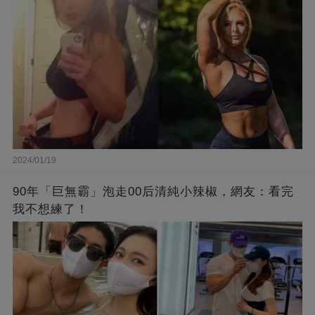
2024/01/19
90年「巨無霸」泡走00后清純小辣椒，網友：看完
我不想練了！