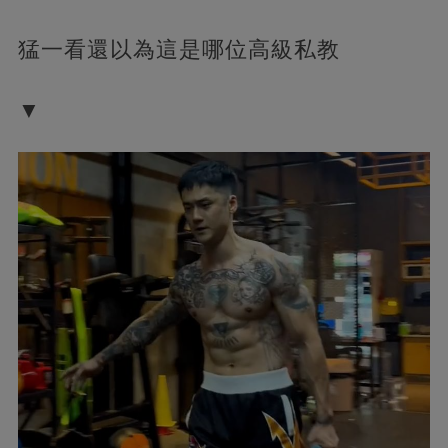
猛一看還以為這是哪位高級私教
▼