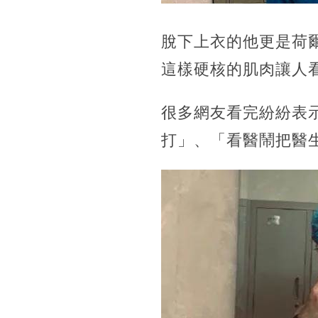
脫下上衣的他更是荷
這樣硬核的肌肉讓人
很多網友看完紛紛表
打」、「看醫鬧把醫