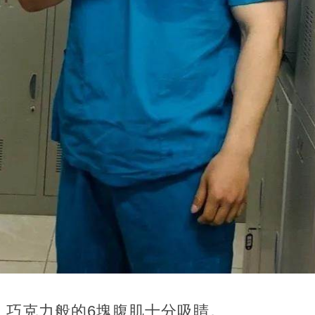
，巧克力般的6塊腹肌十分吸睛。