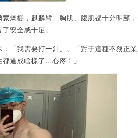
爾蒙爆棚，麒麟臂、胸肌、腹肌都十分明顯，
看了安全感十足。
示：「我需要打一針」、「對于這種不務正業
生都逼成啥樣了…心疼！」