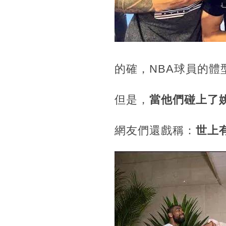
的確，NBA球員的體
但是，
當他們碰上了
網友們還戲稱：
世上