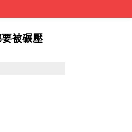
都要被碾壓