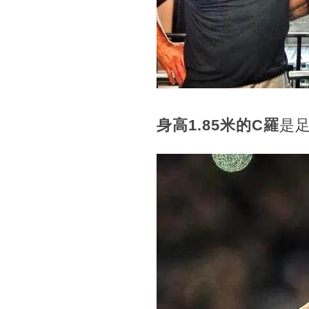
身高1.85米的C羅
是