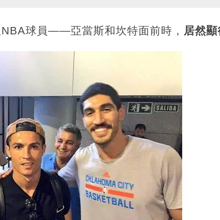
NBA球員——亞當斯和坎特面前時，
居然顯