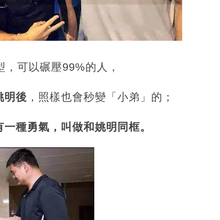
型，可以碾壓99%的人，
姚明後
，照樣也會秒變「小弟」的；
有一種勇氣，叫做和姚明同框。