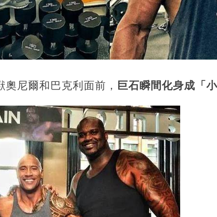
獸奧尼爾和巴克利面前，
巨石瞬間化身成「