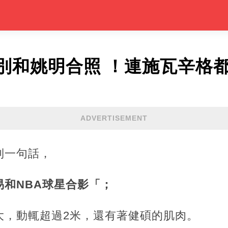
別和姚明合照 ！連施瓦辛格
ADVERTISEMENT
到一句話，
和NBA球星合影「；
大，動輒超過2米，還有著健碩的肌肉。