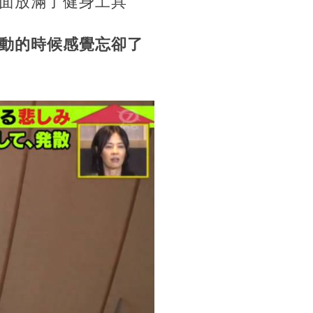
面放滿了健身工具
動的時候感覺忘卻了