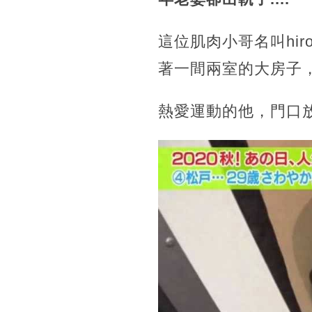
這位肌肉小哥名叫hi
著一間兩室的大房子
熱愛運動的他，門口