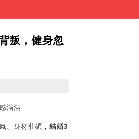
背叛，健身忽
感滿滿
氣、身材壯碩，
結婚3