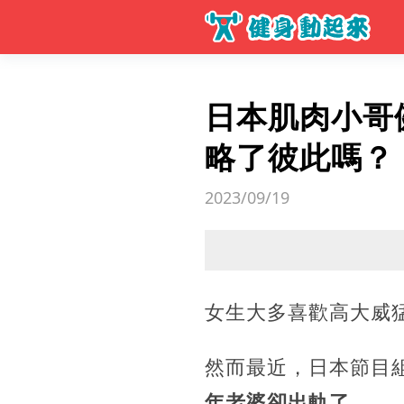
日本肌肉小哥
略了彼此嗎？
2023/09/19
女生大多喜歡高大威
然而最近，日本節目
年老婆卻出軌了....