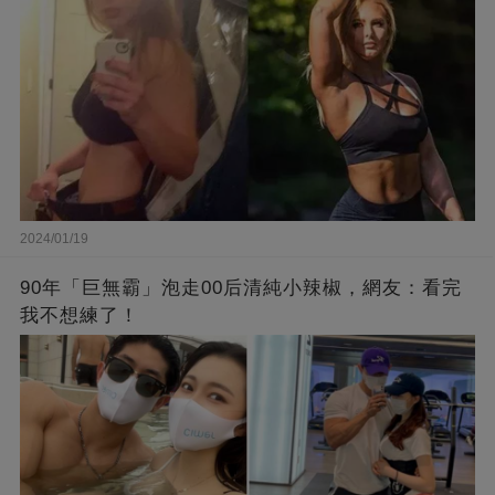
2024/01/19
90年「巨無霸」泡走00后清純小辣椒，網友：看完
我不想練了！