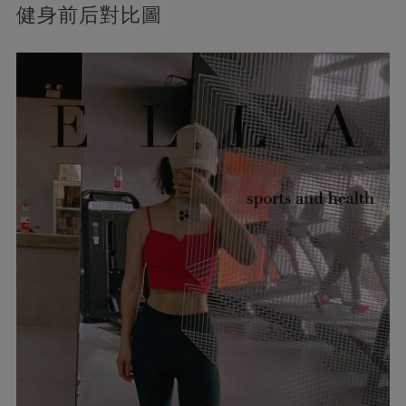
健身前后對比圖