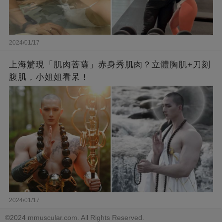
2024/01/17
上海驚現「肌肉菩薩」赤身秀肌肉？立體胸肌+刀刻
腹肌，小姐姐看呆！
2024/01/17
©2024 mmuscular.com. All Rights Reserved.