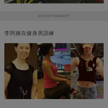
ADVERTISEMENT
李阿姨在健身房訓練