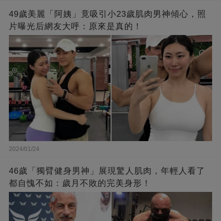
49歲美麗「阿姨」竟吸引小23歲肌肉男神傾心，照
片曝光后網友大呼：原來是真的！
2024/01/24
46歲「獨臂健身男神」展現驚人肌肉，年輕人看了
都自愧不如：歲月不敗的完美身形！