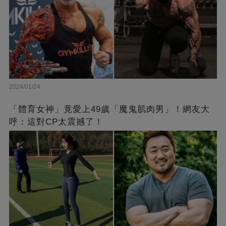
2024/01/24
「體育女神」竟愛上49歲「魔鬼肌肉男」！網友大
呼：這對CP太震撼了！