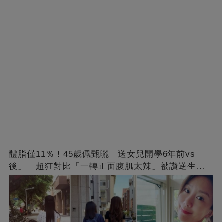
體脂僅11％！45歲佩甄曬「送女兒開學6年前vs
後」 超狂對比「一轉正面腹肌太辣」被讚逆生
長：媽媽變姊姊❤