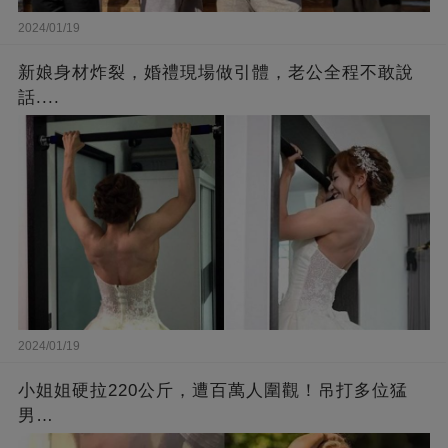
2024/01/19
新娘身材炸裂，婚禮現場做引體，老公全程不敢說
話....
2024/01/19
小姐姐硬拉220公斤，遭百萬人圍觀！吊打多位猛
男…