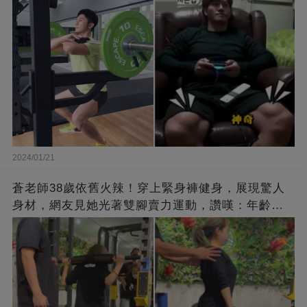
2024/01/21
蒼老師38歲依舊火辣！穿上緊身褲健身，展現驚人
身材，網友見她光著雙腳賣力運動，讚嘆：年齡不
過是個數字！