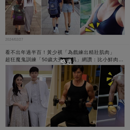
2024/02/27
看不出年過半百！黃少祺「為戲練出精壯肌肉」
超狂魔鬼訓練「50歲大秀8塊肌」網讚：比小鮮肉猛
略過
❤