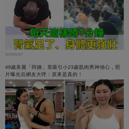
2024/02/27
49歲美麗「阿姨」竟吸引小23歲肌肉男神傾心，照
片曝光后網友大呼：原來是真的！