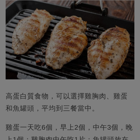
高蛋白質食物，可以選擇雞胸肉、雞蛋
和魚罐頭，平均到三餐當中。
雞蛋一天吃6個，早上2個，中午3個，晚
上1個；雞胸肉中午吃1片；魚罐頭放在