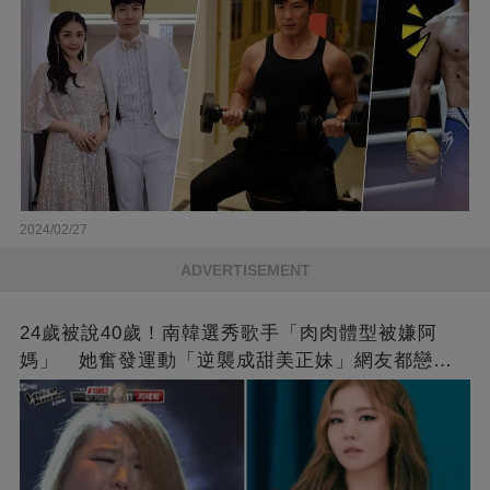
2024/02/27
ADVERTISEMENT
24歲被說40歲！南韓選秀歌手「肉肉體型被嫌阿
媽」 她奮發運動「逆襲成甜美正妹」網友都戀愛
了❤