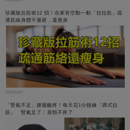
2024/02/27
珍藏版拉筋術12 招！在家有空動一動「拉拉筋」疏
通筋絡身體不僵硬，還瘦身
2024/02/27
「腎氣不足」腰腿酸疼！每天花1分鐘練「蹲式拉
筋」 腎氣足了：肩頸不疼了