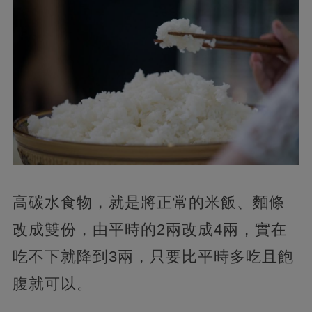
高碳水食物，就是將正常的米飯、麵條
改成雙份，由平時的2兩改成4兩，實在
吃不下就降到3兩，只要比平時多吃且飽
腹就可以。