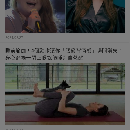
2024/02/27
睡前瑜伽！4個動作讓你「腰痠背痛感」瞬間消失！
身心舒暢一閉上眼就能睡到自然醒