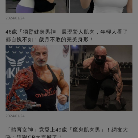
2024/01/24
46歲「獨臂健身男神」展現驚人肌肉，年輕人看了
都自愧不如：歲月不敗的完美身形！
2024/01/24
「體育女神」竟愛上49歲「魔鬼肌肉男」！網友大
呼：這對CP太震撼了！