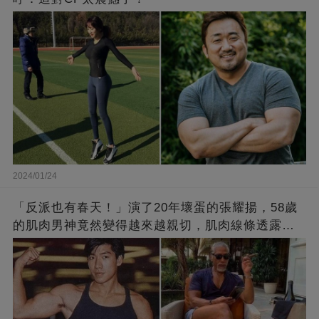
2024/01/24
「反派也有春天！」演了20年壞蛋的張耀揚，58歲
的肌肉男神竟然變得越來越親切，肌肉線條透露了
他的秘密！