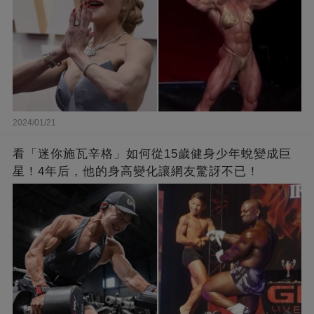
2024/01/21
看「迷你施瓦辛格」如何從15歲健身少年蛻變成巨
星！4年后，他的身高變化讓網友驚訝不已！