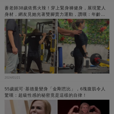
蒼老師38歲依舊火辣！穿上緊身褲健身，展現驚人
身材，網友見她光著雙腳賣力運動，讚嘆：年齡不
過是個數字！
2024/01/21
55歲妮可·基德曼變身「金剛芭比」，6塊腹肌令人
驚嘆：超級性感的秘密竟是這樣的自律！