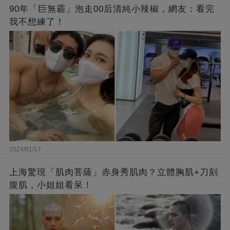
90年「巨無霸」泡走00后清純小辣椒，網友：看完
我不想練了！
2024/01/17
上海驚現「肌肉菩薩」赤身秀肌肉？立體胸肌+刀刻
腹肌，小姐姐看呆！