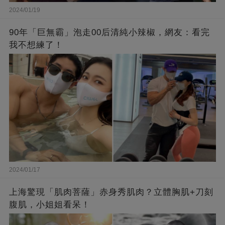
2024/01/19
90年「巨無霸」泡走00后清純小辣椒，網友：看完
我不想練了！
2024/01/17
上海驚現「肌肉菩薩」赤身秀肌肉？立體胸肌+刀刻
腹肌，小姐姐看呆！