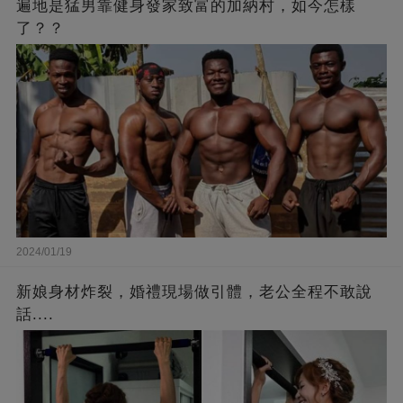
遍地是猛男靠健身發家致富的加納村，如今怎樣
了？？
2024/01/19
新娘身材炸裂，婚禮現場做引體，老公全程不敢說
話....