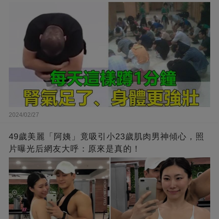
2024/02/27
49歲美麗「阿姨」竟吸引小23歲肌肉男神傾心，照
片曝光后網友大呼：原來是真的！