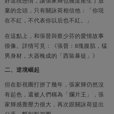
好這段戀情，讓張家輝也幾度產生了放
棄的念頭，只有關詠荷相信他：「你現
在不紅，不代表你以后也不紅。」
在這點上，和張晉與蔡少芬的愛情故事
很像。詳情可見：《張晉：8塊腹肌，猛
男身材，大器晚成的「西裝暴徒」》
二、逆境崛起
但在影視圈打拼了幾年，張家輝仍然沒
有起色，還被人們稱為「爛片王」，張
家輝感覺壓力很大，再次跟關詠荷提出