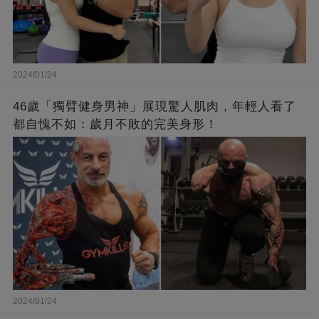
2024/01/24
46歲「獨臂健身男神」展現驚人肌肉，年輕人看了
都自愧不如：歲月不敗的完美身形！
2024/01/24