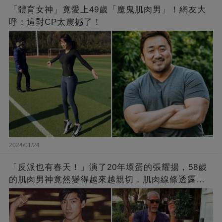
「體育女神」竟愛上49歲「魔鬼肌肉男」！網友大
呼：這對CP太震撼了！
2024/01/24
「反派也有春天！」演了20年壞蛋的張耀揚，58歲
的肌肉男神竟然變得越來越親切，肌肉線條透露了
他的秘密！