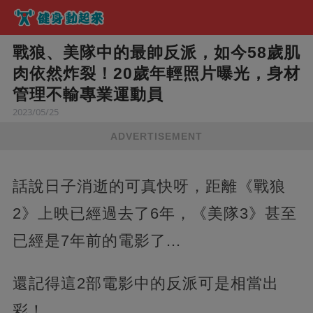
戰狼、美隊中的最帥反派，如今58歲肌
肉依然炸裂！20歲年輕照片曝光，身材
管理不輸專業運動員
2023/05/25
ADVERTISEMENT
話說日子消逝的可真快呀，距離《戰狼
2》上映已經過去了6年，《美隊3》甚至
已經是7年前的電影了...
還記得這2部電影中的反派可是相當出
彩！