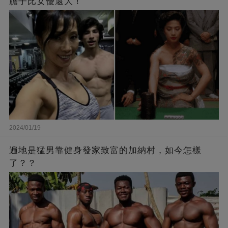
膽子比女優還大！
2024/01/19
遍地是猛男靠健身發家致富的加納村，如今怎樣
了？？