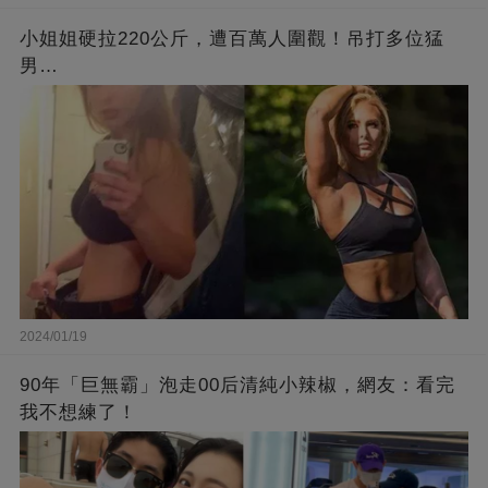
小姐姐硬拉220公斤，遭百萬人圍觀！吊打多位猛
男…
2024/01/19
90年「巨無霸」泡走00后清純小辣椒，網友：看完
我不想練了！