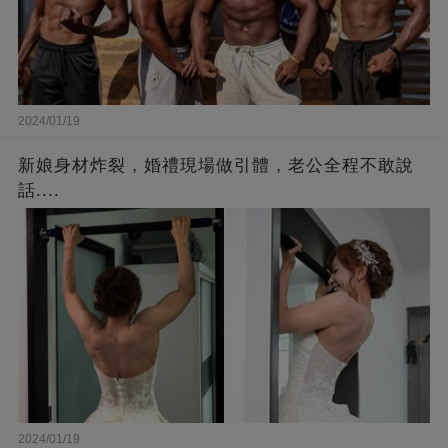
2024/01/19
新娘身材炸裂，婚禮現場做引體，老公全程不敢說
話....
2024/01/19