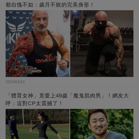
都自愧不如：歲月不敗的完美身形！
2024/01/24
「體育女神」竟愛上49歲「魔鬼肌肉男」！網友大
呼：這對CP太震撼了！