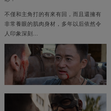
不僅和主角打的有來有回，而且還擁有
非常養眼的肌肉身材，多年以后依然令
人印象深刻...