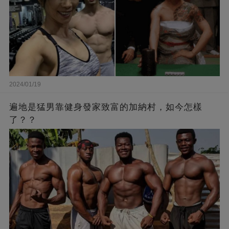
2024/01/19
遍地是猛男靠健身發家致富的加納村，如今怎樣
了？？