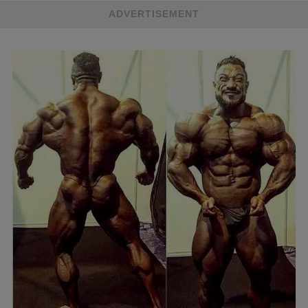
ADVERTISEMENT