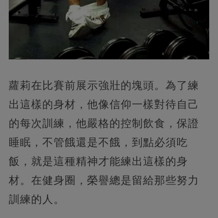
蘿莉在比賽前展示強壯的塊頭。為了練
出這樣的身材，他像信仰一樣對待自己
的每次訓練，他嚴格的控制飲食，保證
睡眠，不管餓還是不餓，到點必須吃
飯，就是這種精神才能練出這樣的身
材。在健身圈，榮譽總是留給那些努力
訓練的人。