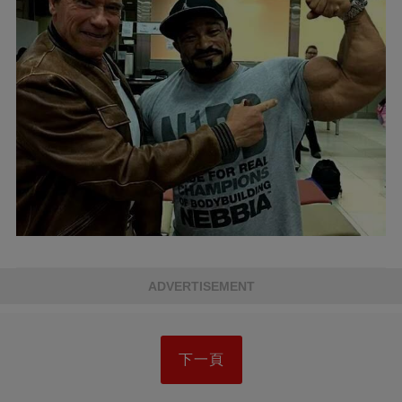
ADVERTISEMENT
下一頁