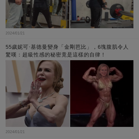
2024/01/21
55歲妮可·基德曼變身「金剛芭比」，6塊腹肌令人
驚嘆：超級性感的秘密竟是這樣的自律！
2024/01/21