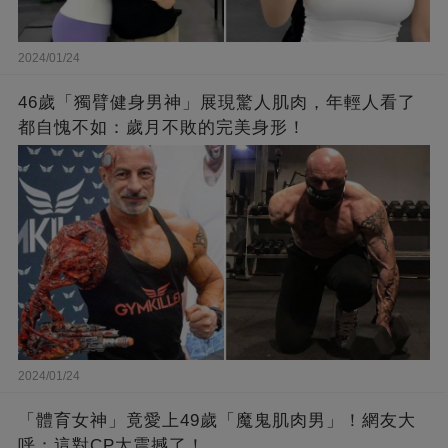
2024/01/24
46歲「獨臂健身男神」展現驚人肌肉，年輕人看了
都自愧不如：歲月不敗的完美身形！
2024/01/24
「體育女神」竟愛上49歲「魔鬼肌肉男」！網友大
呼：這對CP太震撼了！