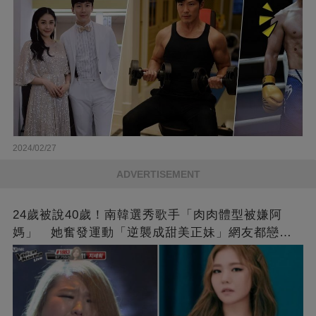
2024/02/27
ADVERTISEMENT
24歲被說40歲！南韓選秀歌手「肉肉體型被嫌阿
媽」 她奮發運動「逆襲成甜美正妹」網友都戀愛
了❤