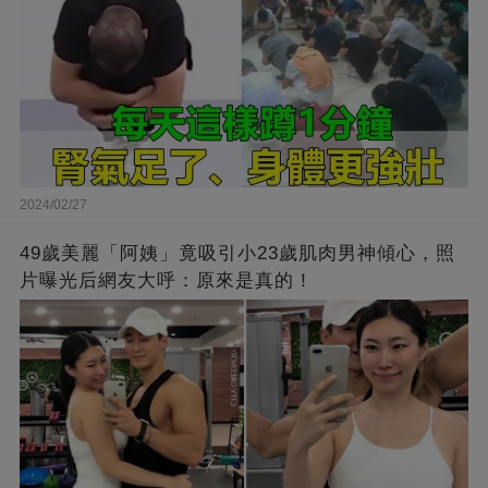
2024/02/27
49歲美麗「阿姨」竟吸引小23歲肌肉男神傾心，照
片曝光后網友大呼：原來是真的！