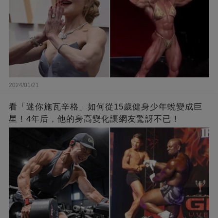
2024/01/21
看「迷你施瓦辛格」如何從15歲健身少年蛻變成巨
星！4年后，他的身高變化讓網友驚訝不已！