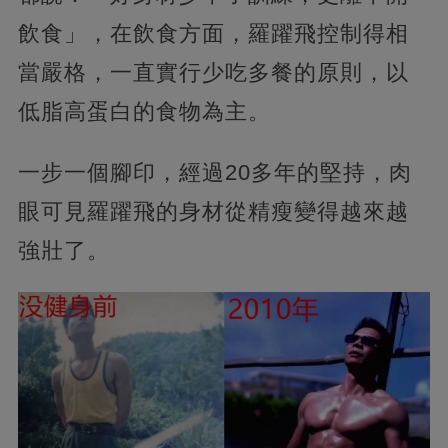
飲食」，在飲食方面，羅躍飛控制得相
當嚴格，一直實行少吃多餐的原則，以
低脂高蛋白的食物為主。
一步一個腳印，經過20多年的堅持，肉
眼可見羅躍飛的身材從精瘦變得越來越
強壯了。