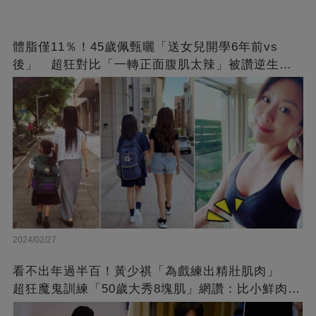
體脂僅11％！45歲佩甄曬「送女兒開學6年前vs
後」 超狂對比「一轉正面腹肌太辣」被讚逆生
長：媽媽變姊姊❤
2024/02/27
看不出年過半百！黃少祺「為戲練出精壯肌肉」
超狂魔鬼訓練「50歲大秀8塊肌」網讚：比小鮮肉猛
❤