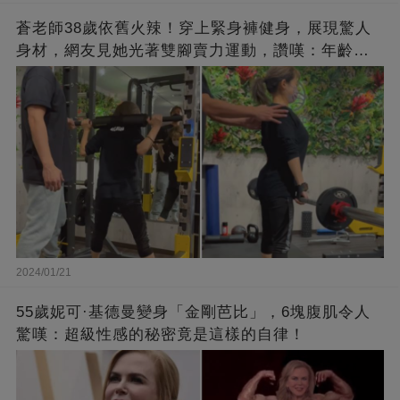
蒼老師38歲依舊火辣！穿上緊身褲健身，展現驚人
身材，網友見她光著雙腳賣力運動，讚嘆：年齡不
過是個數字！
2024/01/21
55歲妮可·基德曼變身「金剛芭比」，6塊腹肌令人
驚嘆：超級性感的秘密竟是這樣的自律！