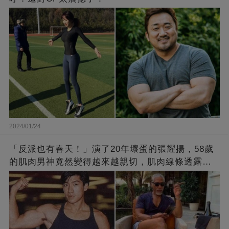
2024/01/24
「反派也有春天！」演了20年壞蛋的張耀揚，58歲
的肌肉男神竟然變得越來越親切，肌肉線條透露了
他的秘密！