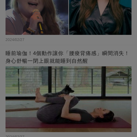
2024/02/27
睡前瑜伽！4個動作讓你「腰痠背痛感」瞬間消失！
身心舒暢一閉上眼就能睡到自然醒