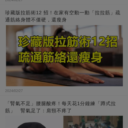
2024/02/27
珍藏版拉筋術12 招！在家有空動一動「拉拉筋」疏
通筋絡身體不僵硬，還瘦身
2024/02/27
「腎氣不足」腰腿酸疼！每天花1分鐘練「蹲式拉
筋」 腎氣足了：肩頸不疼了