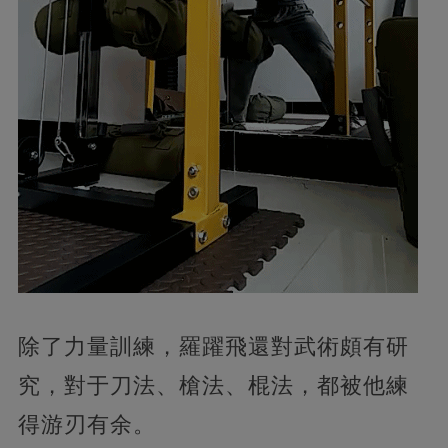
除了力量訓練，羅躍飛還對武術頗有研
究，對于刀法、槍法、棍法，都被他練
得游刃有余。