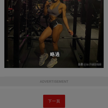
略過
ADVERTISEMENT
下一頁