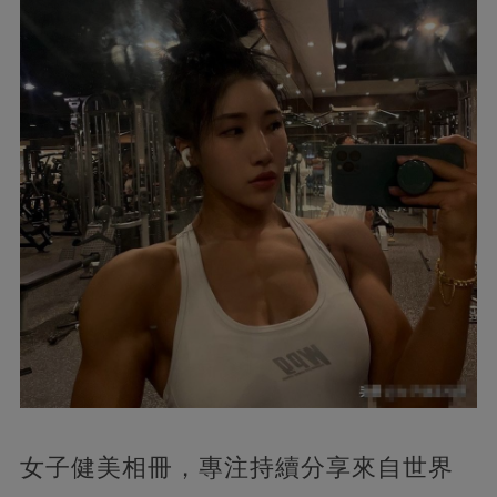
女子健美相冊，專注持續分享來自世界