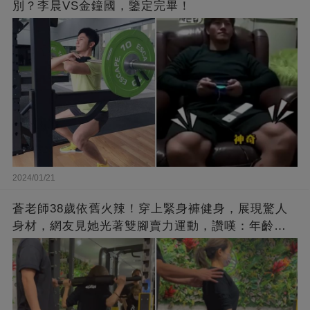
別？李晨VS金鐘國，鑒定完畢！
2024/01/21
蒼老師38歲依舊火辣！穿上緊身褲健身，展現驚人
身材，網友見她光著雙腳賣力運動，讚嘆：年齡不
過是個數字！