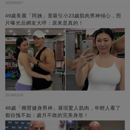
2024/02/27
49歲美麗「阿姨」竟吸引小23歲肌肉男神傾心，照
片曝光后網友大呼：原來是真的！
2024/01/24
46歲「獨臂健身男神」展現驚人肌肉，年輕人看了
都自愧不如：歲月不敗的完美身形！