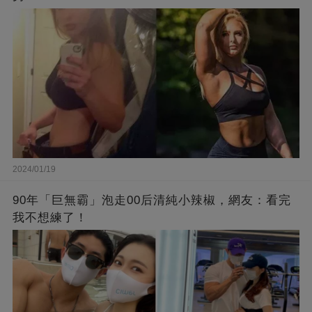
2024/01/19
90年「巨無霸」泡走00后清純小辣椒，網友：看完
我不想練了！