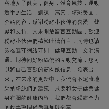
各地女子健美，健身，體育競技，運動
選手的生活，訓練，寫真，精彩美圖，
介紹內容，感謝粉絲小伙伴的喜愛，鼓
勵和支持。文末開放留言互動區，歡迎
粉絲小伙伴們積極吐槽留言，同時也請
嚴格遵守網絡守則，健康互動，文明溝
通。期待同好粉絲們的互動交流，您可
以將自己喜歡的筋肉娘信息，發表出
來，在未來的更新中，我們會不定時地
采納粉絲們的建議，只要和女子健美健
身有關的健康內容，我們都會竭盡全力
的收集整理然后再加以分享。