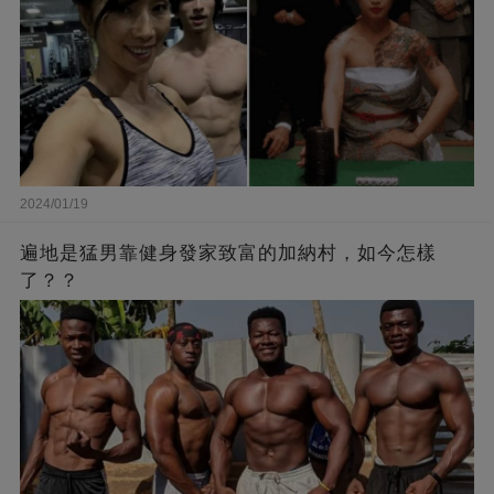
2024/01/19
遍地是猛男靠健身發家致富的加納村，如今怎樣
了？？