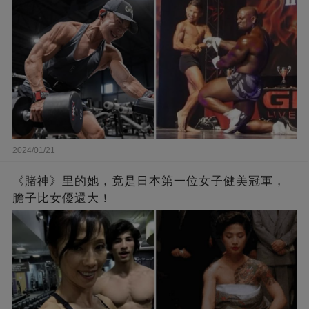
2024/01/21
《賭神》里的她，竟是日本第一位女子健美冠軍，
膽子比女優還大！