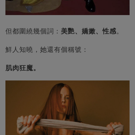
但都圍繞幾個詞：
美艷、嬌嫩、性感
。
鮮人知曉，她還有個稱號：
肌肉狂魔。