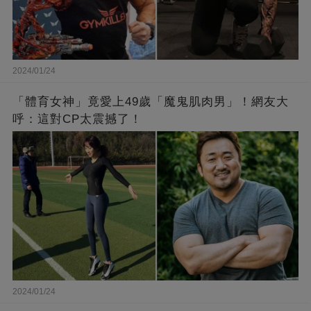
2024/01/24
「體育女神」竟愛上49歲「魔鬼肌肉男」！網友大
呼：這對CP太震撼了！
2024/01/24