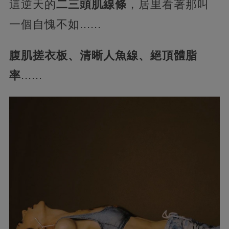
這逆天的
二三頭肌線條
，居里看著那叫
一個自愧不如......
腹肌搓衣板、清晰人魚線、絕頂體脂
率
......