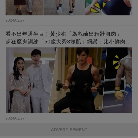
2024/02/27
看不出年過半百！黃少祺「為戲練出精壯肌肉」
超狂魔鬼訓練「50歲大秀8塊肌」網讚：比小鮮肉猛
❤
2024/02/27
ADVERTISEMENT