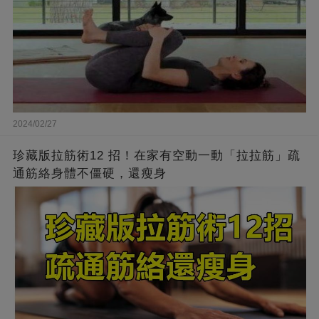
2024/02/27
珍藏版拉筋術12 招！在家有空動一動「拉拉筋」疏
通筋絡身體不僵硬，還瘦身