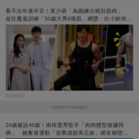
看不出年過半百！黃少祺「為戲練出精壯肌肉」
超狂魔鬼訓練「50歲大秀8塊肌」網讚：比小鮮肉猛
❤
2024/02/27
ADVERTISEMENT
24歲被說40歲！南韓選秀歌手「肉肉體型被嫌阿
媽」 她奮發運動「逆襲成甜美正妹」網友都戀愛