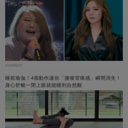
了❤
2024/02/27
睡前瑜伽！4個動作讓你「腰痠背痛感」瞬間消失！
身心舒暢一閉上眼就能睡到自然醒