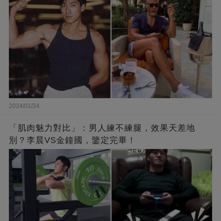
2024/01/24
「肌肉魅力對比」：男人練不練腿，效果天差地
別？李晨VS金鐘國，鑒定完畢！