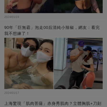
2024/01/19
90年「巨無霸」泡走00后清純小辣椒，網友：看完
我不想練了！
2024/01/17
上海驚現「肌肉菩薩」赤身秀肌肉？立體胸肌+刀刻