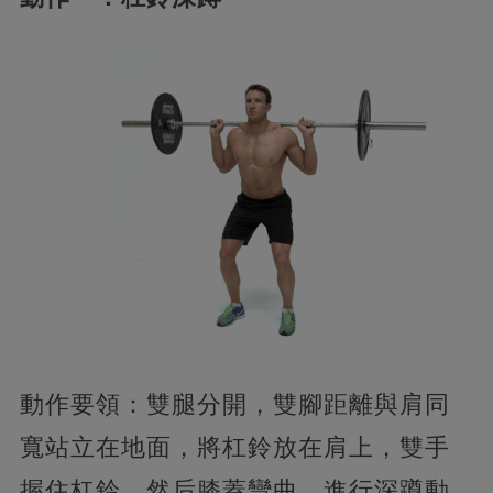
動作要領：雙腿分開，雙腳距離與肩同
寬站立在地面，將杠鈴放在肩上，雙手
握住杠鈴，然后膝蓋彎曲，進行深蹲動