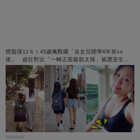
體脂僅11％！45歲佩甄曬「送女兒開學6年前vs
後」 超狂對比「一轉正面腹肌太辣」被讚逆生
長：媽媽變姊姊❤
2024/02/27