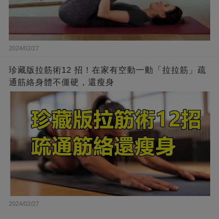
2024/02/27
珍藏版拉筋術12 招！在家有空動一動「拉拉筋」疏
通筋絡身體不僵硬，還瘦身
2024/02/27