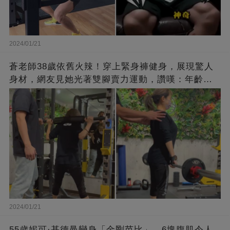
2024/01/21
蒼老師38歲依舊火辣！穿上緊身褲健身，展現驚人
身材，網友見她光著雙腳賣力運動，讚嘆：年齡不
過是個數字！
2024/01/21
55歲妮可·基德曼變身「金剛芭比」，6塊腹肌令人