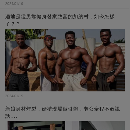
2024/01/19
遍地是猛男靠健身發家致富的加納村，如今怎樣
了？？
2024/01/19
新娘身材炸裂，婚禮現場做引體，老公全程不敢說
話....