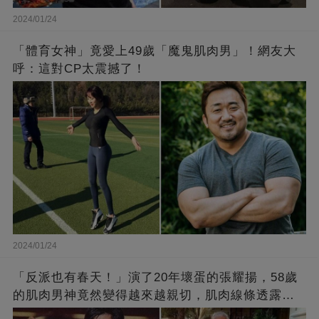
2024/01/24
「體育女神」竟愛上49歲「魔鬼肌肉男」！網友大
呼：這對CP太震撼了！
2024/01/24
「反派也有春天！」演了20年壞蛋的張耀揚，58歲
的肌肉男神竟然變得越來越親切，肌肉線條透露了
他的秘密！