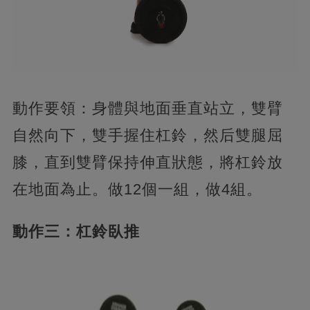
動作要領：身體與地面垂直站立，雙臂
自然向下，雙手握住杠鈴，然后雙腿屈
膝，直到雙臂保持伸直狀態，將杠鈴放
在地面為止。做12個一組，做4組。
動作三：杠鈴臥推