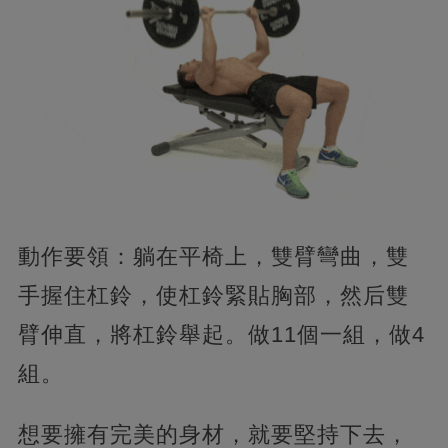
動作要領：躺在平椅上，雙臂彎曲，雙
手握住杠鈴，使杠鈴緊貼胸部，然后雙
臂伸直，將杠鈴舉起。做11個一組，做4
組。
想要擁有完美的身材，就要堅持下去，