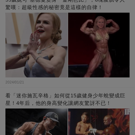
驚嘆：超級性感的秘密竟是這樣的自律！
2024/01/21
看「迷你施瓦辛格」如何從15歲健身少年蛻變成巨
星！4年后，他的身高變化讓網友驚訝不已！