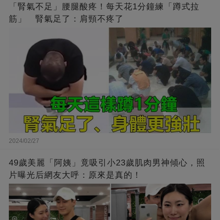
「腎氣不足」腰腿酸疼！每天花1分鐘練「蹲式拉
筋」 腎氣足了：肩頸不疼了
2024/02/27
49歲美麗「阿姨」竟吸引小23歲肌肉男神傾心，照
片曝光后網友大呼：原來是真的！