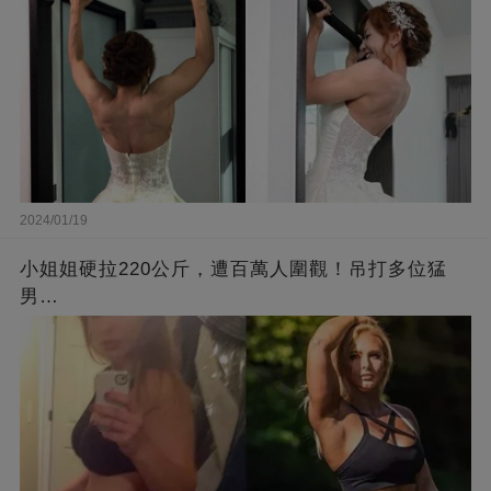
2024/01/19
小姐姐硬拉220公斤，遭百萬人圍觀！吊打多位猛
男…