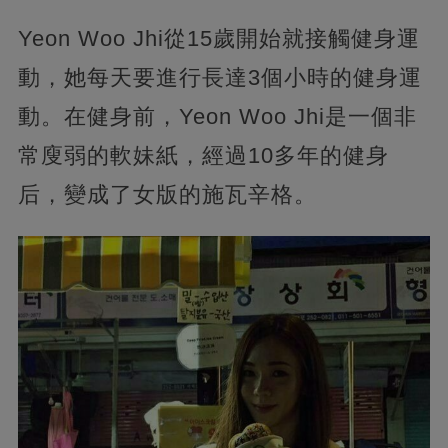
Yeon Woo Jhi從15歲開始就接觸健身運
動，她每天要進行長達3個小時的健身運
動。在健身前，Yeon Woo Jhi是一個非
常廋弱的軟妹紙，經過10多年的健身
后，變成了女版的施瓦辛格。