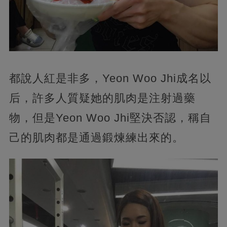
都說人紅是非多，Yeon Woo Jhi成名以
后，許多人質疑她的肌肉是注射過藥
物，但是Yeon Woo Jhi堅決否認，稱自
己的肌肉都是通過鍛煉練出來的。