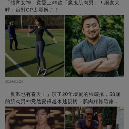
「體育女神」竟愛上49歲「魔鬼肌肉男」！網友大
呼：這對CP太震撼了！
2024/01/24
「反派也有春天！」演了20年壞蛋的張耀揚，58歲
的肌肉男神竟然變得越來越親切，肌肉線條透露了
他的秘密！