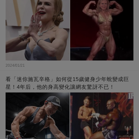
2024/01/21
看「迷你施瓦辛格」如何從15歲健身少年蛻變成巨
星！4年后，他的身高變化讓網友驚訝不已！