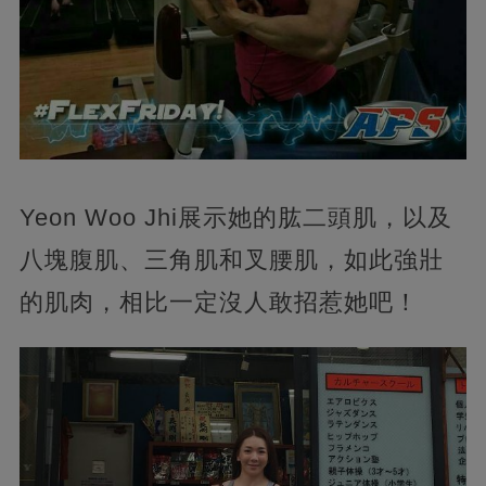
Yeon Woo Jhi展示她的肱二頭肌，以及
八塊腹肌、三角肌和叉腰肌，如此強壯
的肌肉，相比一定沒人敢招惹她吧！