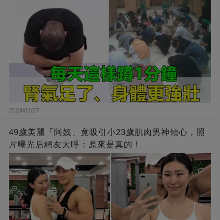
2024/02/27
49歲美麗「阿姨」竟吸引小23歲肌肉男神傾心，照
片曝光后網友大呼：原來是真的！