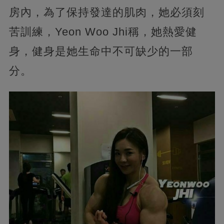
房內，為了保持發達的肌肉，她必須刻
苦訓練，Yeon Woo Jhi稱，她熱愛健
身，健身是她生命中不可缺少的一部
分。