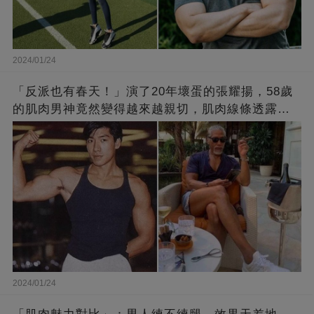
2024/01/24
「反派也有春天！」演了20年壞蛋的張耀揚，58歲
的肌肉男神竟然變得越來越親切，肌肉線條透露了
他的秘密！
2024/01/24