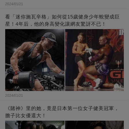
2024/01/21
看「迷你施瓦辛格」如何從15歲健身少年蛻變成巨
星！4年后，他的身高變化讓網友驚訝不已！
2024/01/21
《賭神》里的她，竟是日本第一位女子健美冠軍，
膽子比女優還大！