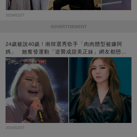
2024/02/27
ADVERTISEMENT
24歲被說40歲！南韓選秀歌手「肉肉體型被嫌阿
媽」 她奮發運動「逆襲成甜美正妹」網友都戀愛
了❤
2024/02/27