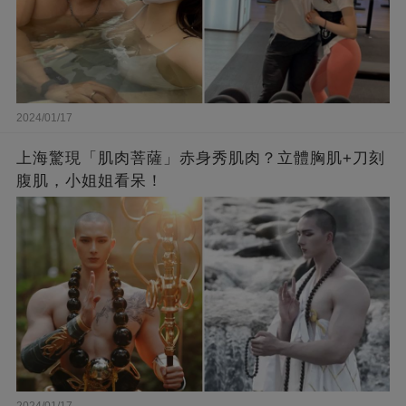
2024/01/17
上海驚現「肌肉菩薩」赤身秀肌肉？立體胸肌+刀刻
腹肌，小姐姐看呆！