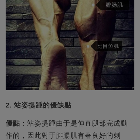
2. 站姿提踵的優缺點
優點
：站姿提踵由于是伸直腿部完成動
作的，因此對于腓腸肌有著良好的刺