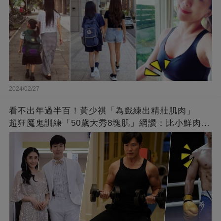
2024/02/27
看不出年過半百！黃少祺「為戲練出精壯肌肉」
超狂魔鬼訓練「50歲大秀8塊肌」網讚：比小鮮肉猛
❤