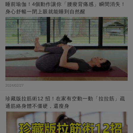
睡前瑜伽！4個動作讓你「腰痠背痛感」瞬間消失！
身心舒暢一閉上眼就能睡到自然醒
2024/02/27
珍藏版拉筋術12 招！在家有空動一動「拉拉筋」疏
通筋絡身體不僵硬，還瘦身