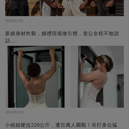
2024/01/19
新娘身材炸裂，婚禮現場做引體，老公全程不敢說
話....
2024/01/19
小姐姐硬拉220公斤，遭百萬人圍觀！吊打多位猛