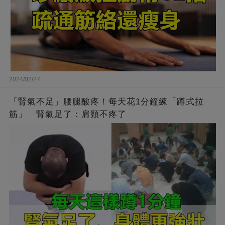
2024/02/27
「腎氣不足」腰腿酸疼！每天花1分鐘練「蹲式拉
筋」 腎氣足了：肩頸不疼了