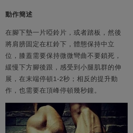
動作簡述
在腳下墊一片啞鈴片，或者踏板，然後
將肩膀固定在杠鈴下，體態保持中立
位，膝蓋需要保持微微彎曲不要鎖死，
緩慢下方腳後跟，感受到小腿肌群的伸
展，在末端停頓1-2秒；相反的提升動
作，也需要在頂峰停頓幾秒鐘。