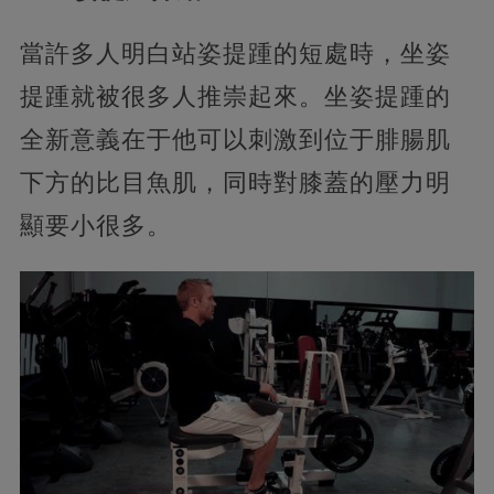
當許多人明白站姿提踵的短處時，坐姿
提踵就被很多人推崇起來。坐姿提踵的
全新意義在于他可以刺激到位于腓腸肌
下方的比目魚肌，同時對膝蓋的壓力明
顯要小很多。