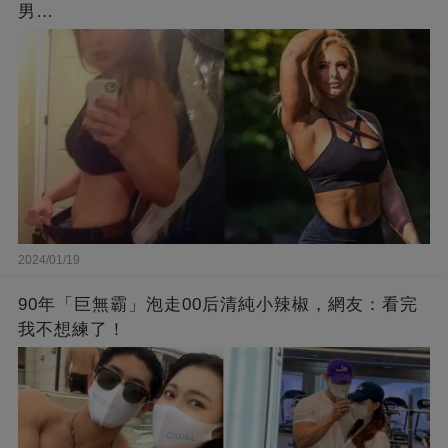
男…
2024/01/19
90年「巨無霸」泡走00后清純小辣椒，網友：看完
我不想練了！