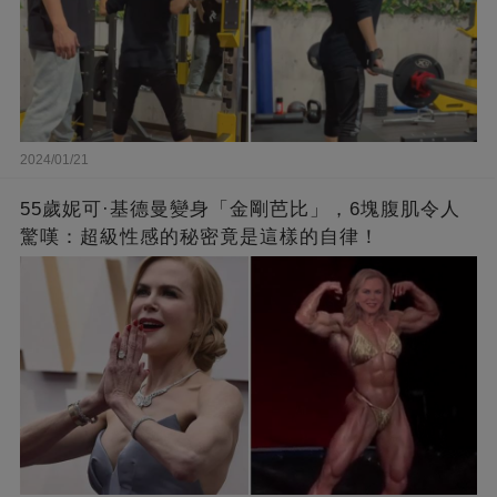
2024/01/21
55歲妮可·基德曼變身「金剛芭比」，6塊腹肌令人
驚嘆：超級性感的秘密竟是這樣的自律！