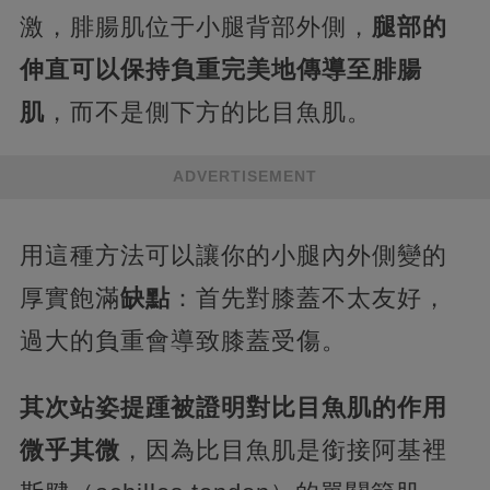
激，腓腸肌位于小腿背部外側，
腿部的
伸直可以保持負重完美地傳導至腓腸
肌
，而不是側下方的比目魚肌。
ADVERTISEMENT
用這種方法可以讓你的小腿內外側變的
厚實飽滿
缺點
：首先對膝蓋不太友好，
過大的負重會導致膝蓋受傷。
其次站姿提踵被證明對比目魚肌的作用
微乎其微
，因為比目魚肌是銜接阿基裡