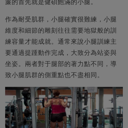
簾的首先就是健碩飽滿的小腿。
作為耐受肌群，小腿確實很難練，小腿
維度和細節的雕刻往往需要地獄般的訓
練容量才能成就。通常來說小腿訓練主
要通過提踵動作完成，大致分為站姿與
坐姿。兩者對于腿部的著力點不同，導
致小腿肌群的側重點也不盡相同。