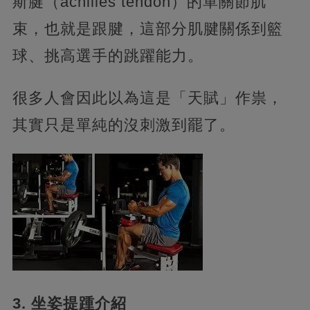
斯腱（achilles tendon）的單關節肌
束，也就是跟腱，這部分肌腱關係到籃
球、挑高選手的跳躍能力。
很多人會因此以為這是「天賦」作祟，
其實只是單純的沒刺激到罷了。
3. 坐姿提踵介紹