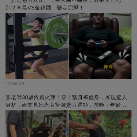
「肌肉魅力對比」：男人練不練腿，效果天差地
別？李晨VS金鐘國，鑒定完畢！
2024/01/21
蒼老師38歲依舊火辣！穿上緊身褲健身，展現驚人
身材，網友見她光著雙腳賣力運動，讚嘆：年齡不
過是個數字！