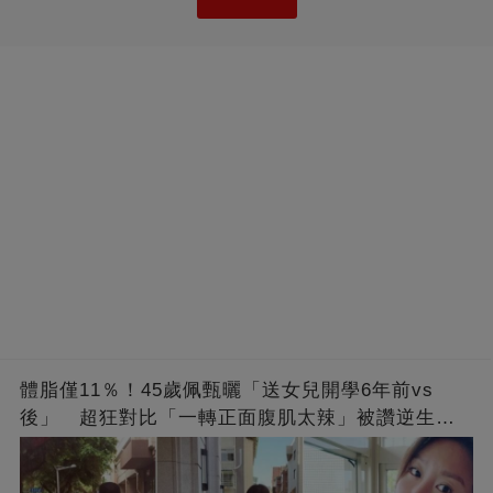
體脂僅11％！45歲佩甄曬「送女兒開學6年前vs
後」 超狂對比「一轉正面腹肌太辣」被讚逆生
長：媽媽變姊姊❤