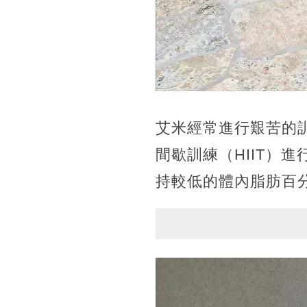
艾米經常進行艱苦的
間歇訓練（HIIT）
持較低的體內脂肪百