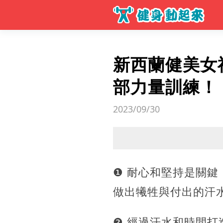
新西蘭健美女
部力量訓練！
2023/09/30
❶ 耐心和堅持是關
做出犧牲與付出的汗
❷ 經過汗水和時間